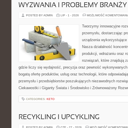
WYZWANIA I PROBLEMY BRANŻY
POSTED BY ADMIN
LIP - 1 - 2026
MOŻLIWOŚĆ KOMENTOWAN
Tworzymy innowacyjne rozw
przemysłu, dostarczając pr
urządzenia wykorzystujące 
Nasza działalność koncentru
produkcji, wdrażaniu oraz
rozwiązań, które znajdują 
gdzie liczy się wydajność, precyzja oraz pewność wykonywanych 
bogatą ofertę produktów, usług oraz technologii, które odpowiada
przemysłu i przedsiębiorstw poszukujących niezawodnych rozwi
Ciekawostki i Giganty Świata i Środowisko i Zrównoważony Rozwó
CATEGORIES:
KETO
RECYKLING I UPCYKLING
POSTED BY ADMIN
CZE - 27 - 2026
MOŻLIWOŚĆ KOMENTOWA