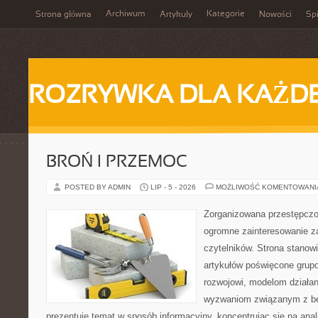
Archiwum
Kategorie
Strona główna
Artykuły
Nowości
Spi
ROZRYWKA DLA KAŻD
BROŃ I PRZEMOC
POSTED BY ADMIN
LIP - 5 - 2026
MOŻLIWOŚĆ KOMENTOWAN
Zorganizowana przestępczoś
ogromne zainteresowanie za
czytelników. Strona stano
artykułów poświęcone grup
rozwojowi, modelom działan
wyzwaniom związanym z b
prezentuje temat w sposób informacyjny, koncentrując się na anal