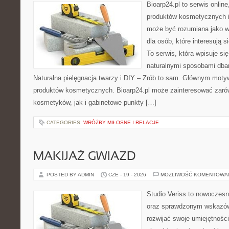
Bioarp24.pl to serwis online
produktów kosmetycznych i
może być rozumiana jako w
dla osób, które interesują s
To serwis, która wpisuje si
naturalnymi sposobami dba
Naturalna pielęgnacja twarzy i DIY – Zrób to sam. Głównym motyw
produktów kosmetycznych. Bioarp24.pl może zainteresować zaró
kosmetyków, jak i gabinetowe punkty […]
CATEGORIES:
WRÓŻBY MIŁOSNE I RELACJE
MAKIJAŻ GWIAZD
POSTED BY ADMIN
CZE - 19 - 2026
MOŻLIWOŚĆ KOMENTOWA
Studio Veriss to nowoczesn
oraz sprawdzonym wskazów
rozwijać swoje umiejętnośc