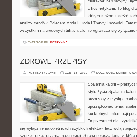
charakter inspiracyjny i łą
z kosmetykami. To blog dla
którym można znaleźć zarówn
analizy trendów. Polecam Moda i Uroda i Trendy i nowości. Temat
wszystkim na urodowych trikach, ale nie ogranicza się wyłączni
CATEGORIES:
ROZRYWKA
ZDROWE PRZEPISY
POSTED BY ADMIN
CZE - 18 - 2026
MOŻLIWOŚĆ KOMENTOWA
Spalarnia kalorii – prakty
stylu życia Spalarnia kalori
stworzony z myślą o osoba
uporządkować temat spalania
konkretnych informacji pod
To przestrzeń dla czytelnik
się wyłącznie na obietnicach szybkich efektów, lecz wolą spojrze
szerzej: przez pryzmat regeneracji. Strona porusza tematy, któr