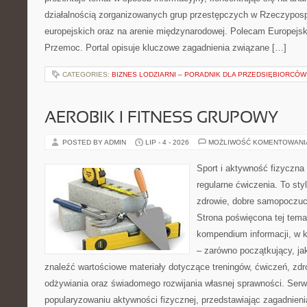
działalnością zorganizowanych grup przestępczych w Rzeczypospo
europejskich oraz na arenie międzynarodowej. Polecam Europejsk
Przemoc. Portal opisuje kluczowe zagadnienia związane […]
CATEGORIES:
BIZNES LODZIARNI – PORADNIK DLA PRZEDSIĘBIORCÓW
AEROBIK I FITNESS GRUPOWY
POSTED BY ADMIN
LIP - 4 - 2026
MOŻLIWOŚĆ KOMENTOWAN
Sport i aktywność fizyczna 
regularne ćwiczenia. To sty
zdrowie, dobre samopoczuci
Strona poświęcona tej tem
kompendium informacji, w k
– zarówno początkujący, j
znaleźć wartościowe materiały dotyczące treningów, ćwiczeń, zdr
odżywiania oraz świadomego rozwijania własnej sprawności. Serwi
popularyzowaniu aktywności fizycznej, przedstawiając zagadnien