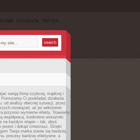
SCRIBE
FACEBOOK
TWITTER
jać swoją firmę szybciej, mądrzej i
 Pomożemy Ci poukładać działania
u: od analizy obecnej sytuacji, przez
szych rozwiązań, aż po wdrożenie
tóra przynosi wymierne efekty. Stawiamy
tą współpracę, konkretne wskaźniki
e na każdym etapie – tak, abyś
ie jesteś i dokąd zmierzasz. Dzięki
gom Twoja marka stanie się bardziej
a, procesy bardziej efektywne, a