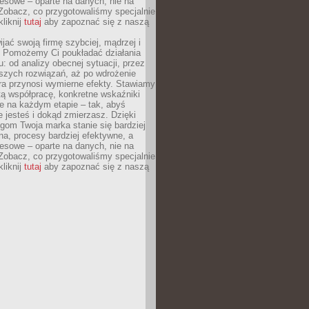
esowe – oparte na danych, nie na
Zobacz, co przygotowaliśmy specjalnie
kliknij
tutaj
aby zapoznać się z naszą
jać swoją firmę szybciej, mądrzej i
 Pomożemy Ci poukładać działania
u: od analizy obecnej sytuacji, przez
szych rozwiązań, aż po wdrożenie
tóra przynosi wymierne efekty. Stawiamy
tą współpracę, konkretne wskaźniki
e na każdym etapie – tak, abyś
ie jesteś i dokąd zmierzasz. Dzięki
gom Twoja marka stanie się bardziej
a, procesy bardziej efektywne, a
esowe – oparte na danych, nie na
Zobacz, co przygotowaliśmy specjalnie
kliknij
tutaj
aby zapoznać się z naszą