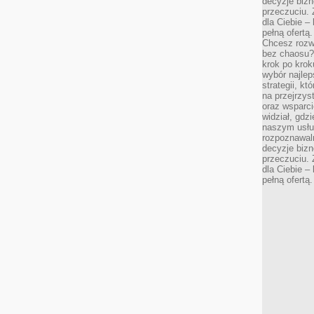
decyzje bizn
przeczuciu. 
dla Ciebie – 
pełną ofertą.
Chcesz rozwi
bez chaosu?
krok po krok
wybór najlep
strategii, k
na przejrzys
oraz wsparci
widział, gdz
naszym usłu
rozpoznawaln
decyzje bizn
przeczuciu. 
dla Ciebie – 
pełną ofertą.