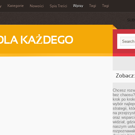
Kategorie
Wpisy
Tagi
Tagi
y
Nowości
Spis Treści
SUB
DLA KAŻDEGO
Zobacz:
Chcesz rozwi
bez chaosu?
krok po krok
wybór najlep
strategii, k
na przejrzys
oraz wsparci
widział, gdz
naszym usłu
rozpoznawaln