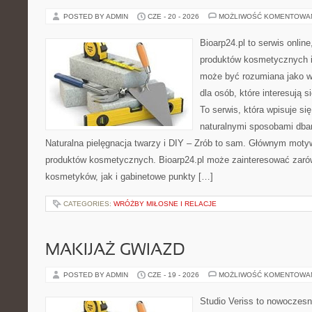
POSTED BY ADMIN
CZE - 20 - 2026
MOŻLIWOŚĆ KOMENTOWA
Bioarp24.pl to serwis online
produktów kosmetycznych i
może być rozumiana jako w
dla osób, które interesują s
To serwis, która wpisuje si
naturalnymi sposobami dba
Naturalna pielęgnacja twarzy i DIY – Zrób to sam. Głównym motyw
produktów kosmetycznych. Bioarp24.pl może zainteresować zaró
kosmetyków, jak i gabinetowe punkty […]
CATEGORIES:
WRÓŻBY MIŁOSNE I RELACJE
MAKIJAŻ GWIAZD
POSTED BY ADMIN
CZE - 19 - 2026
MOŻLIWOŚĆ KOMENTOWA
Studio Veriss to nowoczesn