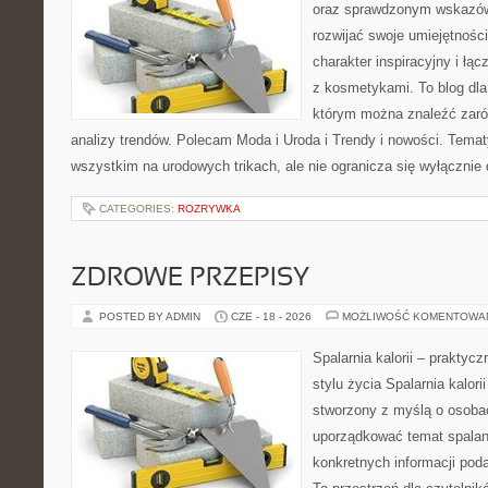
oraz sprawdzonym wskazów
rozwijać swoje umiejętnośc
charakter inspiracyjny i łą
z kosmetykami. To blog dla
którym można znaleźć zarówn
analizy trendów. Polecam Moda i Uroda i Trendy i nowości. Temat
wszystkim na urodowych trikach, ale nie ogranicza się wyłączni
CATEGORIES:
ROZRYWKA
ZDROWE PRZEPISY
POSTED BY ADMIN
CZE - 18 - 2026
MOŻLIWOŚĆ KOMENTOWA
Spalarnia kalorii – prakty
stylu życia Spalarnia kalori
stworzony z myślą o osoba
uporządkować temat spalania
konkretnych informacji pod