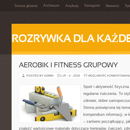
Archiwum
Kategorie
Strona główna
Artykuły
Nowości
Spi
ROZRYWKA DLA KAŻD
AEROBIK I FITNESS GRUPOWY
POSTED BY ADMIN
LIP - 4 - 2026
MOŻLIWOŚĆ KOMENTOWAN
Sport i aktywność fizyczna 
regularne ćwiczenia. To sty
zdrowie, dobre samopoczuci
Strona poświęcona tej tem
kompendium informacji, w k
– zarówno początkujący, j
znaleźć wartościowe materiały dotyczące treningów, ćwiczeń, zdr