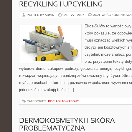
RECYKLING I UPCYKLING
POSTED BY ADMIN
CZE - 27 - 2026
MOŻLIWOŚĆ KOMENTOWA
Ekos-Sułów to wartościowy 
który pokazuje, że odpowie
musi oznaczać wielkich wy
decyzji ani kosztownych zm
czytelnik może znaleźć por
oraz przystępne teksty do
wyborów, domu, zakupów, podróży, gotowania, energii, recyklingu
rozwiązań wspierających bardziej zrównoważony styl życia. Stro
myślą o osobach, które chcą poznawać współczesne wyzwania ś
jednocześnie szukają treści […]
CATEGORIES:
POCIĄGI TOWAROWE
DERMOKOSMETYKI I SKÓRA
PROBLEMATYCZNA