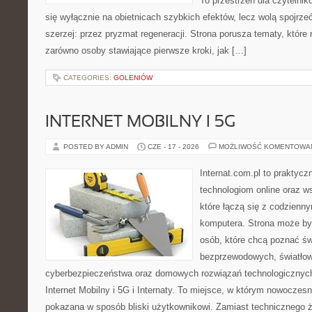
To przestrzeń dla czytelnik
się wyłącznie na obietnicach szybkich efektów, lecz wolą spojrze
szerzej: przez pryzmat regeneracji. Strona porusza tematy, któr
zarówno osoby stawiające pierwsze kroki, jak […]
CATEGORIES:
GOLENIÓW
INTERNET MOBILNY I 5G
POSTED BY ADMIN
CZE - 17 - 2026
MOŻLIWOŚĆ KOMENTOWA
Internat.com.pl to praktyc
technologiom online oraz 
które łączą się z codzienn
komputera. Strona może by
osób, które chcą poznać świ
bezprzewodowych, światłow
cyberbezpieczeństwa oraz domowych rozwiązań technologicznych
Internet Mobilny i 5G i Internaty. To miejsce, w którym nowoczes
pokazana w sposób bliski użytkownikowi. Zamiast technicznego 