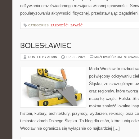
odżywiania oraz świadomego rozwijania własnej sprawności. Serwi
popularyzowaniu aktywności fizycznej, przedstawiając zagadnien
CATEGORIES:
ZAZDROŚĆ I ZAWIŚĆ
BOLESŁAWIEC
POSTED BY ADMIN
LIP - 2 - 2026
MOŻLIWOŚĆ KOMENTOWAN
Moda Wrocław to rozbudowa
poświęcony odkrywaniu ci
Śląsku, ze szczególnym uw
oraz regionów, które tworzą
mapę tej części Polski. Str
można znaleźć lokalne insp
historii, kultury, architektury, przyrody, wydarzeń, rekreacji oraz
i miasteczkach Dolnego Śląska. To blog dla osób, które lubią odk
Wrocław nie ogranicza się wyłącznie do najbardziej […]