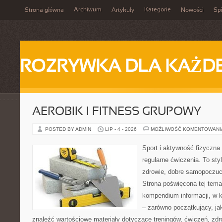
Archiwum
Kategorie
Strona główna
Artykuły
Nowości
Spi
ROZRYWKA DLA KAŻD
AEROBIK I FITNESS GRUPOWY
POSTED BY ADMIN
LIP - 4 - 2026
MOŻLIWOŚĆ KOMENTOWAN
Sport i aktywność fizyczna 
regularne ćwiczenia. To sty
zdrowie, dobre samopoczuci
Strona poświęcona tej tem
kompendium informacji, w k
– zarówno początkujący, j
znaleźć wartościowe materiały dotyczące treningów, ćwiczeń, zdr