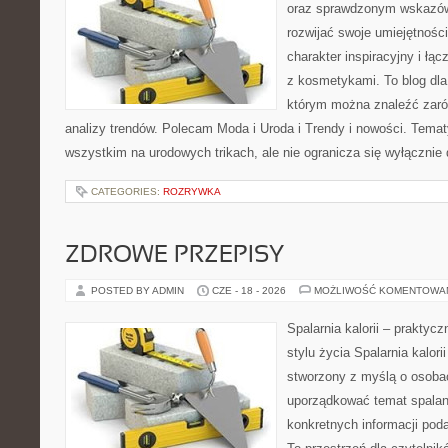
oraz sprawdzonym wskazów
rozwijać swoje umiejętnośc
charakter inspiracyjny i łą
z kosmetykami. To blog dla
którym można znaleźć zarówn
analizy trendów. Polecam Moda i Uroda i Trendy i nowości. Temat
wszystkim na urodowych trikach, ale nie ogranicza się wyłączni
CATEGORIES:
ROZRYWKA
ZDROWE PRZEPISY
POSTED BY ADMIN
CZE - 18 - 2026
MOŻLIWOŚĆ KOMENTOWA
Spalarnia kalorii – prakty
stylu życia Spalarnia kalori
stworzony z myślą o osoba
uporządkować temat spalania
konkretnych informacji pod