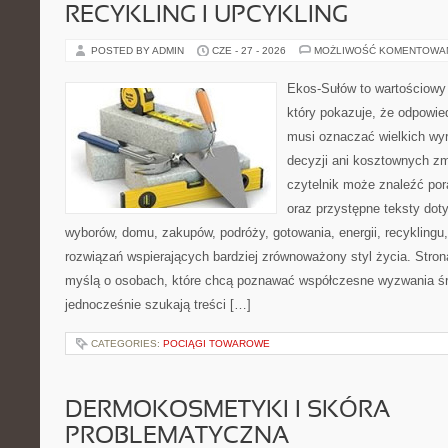
RECYKLING I UPCYKLING
POSTED BY ADMIN
CZE - 27 - 2026
MOŻLIWOŚĆ KOMENTOWA
Ekos-Sułów to wartościowy 
który pokazuje, że odpowie
musi oznaczać wielkich wy
decyzji ani kosztownych zm
czytelnik może znaleźć por
oraz przystępne teksty do
wyborów, domu, zakupów, podróży, gotowania, energii, recyklingu
rozwiązań wspierających bardziej zrównoważony styl życia. Stro
myślą o osobach, które chcą poznawać współczesne wyzwania ś
jednocześnie szukają treści […]
CATEGORIES:
POCIĄGI TOWAROWE
DERMOKOSMETYKI I SKÓRA
PROBLEMATYCZNA