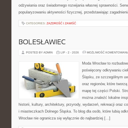
odżywiania oraz świadomego rozwijania własnej sprawności. Serwi
popularyzowaniu aktywności fizycznej, przedstawiając zagadnien
CATEGORIES:
ZAZDROŚĆ I ZAWIŚĆ
BOLESŁAWIEC
POSTED BY ADMIN
LIP - 2 - 2026
MOŻLIWOŚĆ KOMENTOWAN
Moda Wrocław to rozbudowa
poświęcony odkrywaniu ci
Śląsku, ze szczególnym uw
oraz regionów, które tworzą
mapę tej części Polski. Str
można znaleźć lokalne insp
historii, kultury, architektury, przyrody, wydarzeń, rekreacji oraz
i miasteczkach Dolnego Śląska. To blog dla osób, które lubią odk
Wrocław nie ogranicza się wyłącznie do najbardziej […]