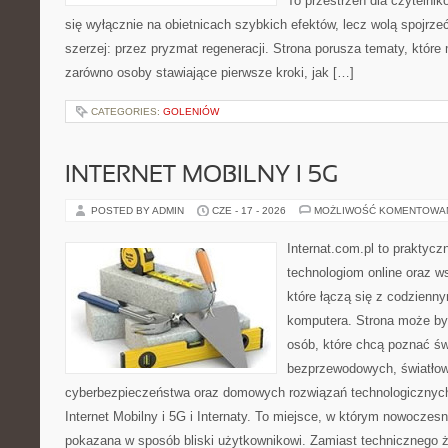
To przestrzeń dla czytelnik
się wyłącznie na obietnicach szybkich efektów, lecz wolą spojrze
szerzej: przez pryzmat regeneracji. Strona porusza tematy, któr
zarówno osoby stawiające pierwsze kroki, jak […]
CATEGORIES:
GOLENIÓW
INTERNET MOBILNY I 5G
POSTED BY ADMIN
CZE - 17 - 2026
MOŻLIWOŚĆ KOMENTOWA
Internat.com.pl to praktyc
technologiom online oraz 
które łączą się z codzienn
komputera. Strona może by
osób, które chcą poznać świ
bezprzewodowych, światłow
cyberbezpieczeństwa oraz domowych rozwiązań technologicznych
Internet Mobilny i 5G i Internaty. To miejsce, w którym nowoczes
pokazana w sposób bliski użytkownikowi. Zamiast technicznego 