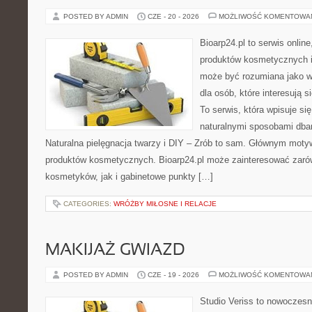
POSTED BY ADMIN
CZE - 20 - 2026
MOŻLIWOŚĆ KOMENTOWA
Bioarp24.pl to serwis online
produktów kosmetycznych i
może być rozumiana jako w
dla osób, które interesują s
To serwis, która wpisuje si
naturalnymi sposobami dba
Naturalna pielęgnacja twarzy i DIY – Zrób to sam. Głównym motyw
produktów kosmetycznych. Bioarp24.pl może zainteresować zaró
kosmetyków, jak i gabinetowe punkty […]
CATEGORIES:
WRÓŻBY MIŁOSNE I RELACJE
MAKIJAŻ GWIAZD
POSTED BY ADMIN
CZE - 19 - 2026
MOŻLIWOŚĆ KOMENTOWA
Studio Veriss to nowoczesn