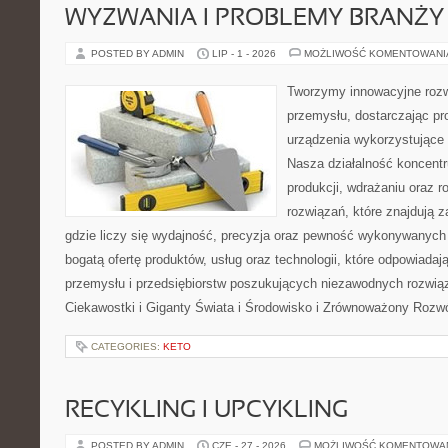
WYZWANIA I PROBLEMY BRANŻY
POSTED BY ADMIN
LIP - 1 - 2026
MOŻLIWOŚĆ KOMENTOWAN
Tworzymy innowacyjne rozw
przemysłu, dostarczając pr
urządzenia wykorzystujące 
Nasza działalność koncentru
produkcji, wdrażaniu oraz
rozwiązań, które znajdują 
gdzie liczy się wydajność, precyzja oraz pewność wykonywanych 
bogatą ofertę produktów, usług oraz technologii, które odpowiada
przemysłu i przedsiębiorstw poszukujących niezawodnych rozwi
Ciekawostki i Giganty Świata i Środowisko i Zrównoważony Rozwó
CATEGORIES:
KETO
RECYKLING I UPCYKLING
POSTED BY ADMIN
CZE - 27 - 2026
MOŻLIWOŚĆ KOMENTOWA