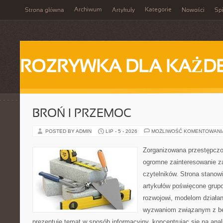
Archiwum
Kategorie
Strona główna
Artykuły
Nowości
Spi
ROZRYWKA DLA KAŻD
BROŃ I PRZEMOC
POSTED BY ADMIN
LIP - 5 - 2026
MOŻLIWOŚĆ KOMENTOWAN
Zorganizowana przestępczoś
ogromne zainteresowanie za
czytelników. Strona stano
artykułów poświęcone grup
rozwojowi, modelom działan
wyzwaniom związanym z b
prezentuje temat w sposób informacyjny, koncentrując się na anal