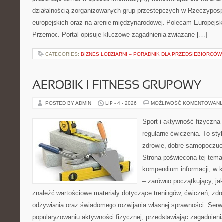
działalnością zorganizowanych grup przestępczych w Rzeczypospo
europejskich oraz na arenie międzynarodowej. Polecam Europejsk
Przemoc. Portal opisuje kluczowe zagadnienia związane […]
CATEGORIES:
BIZNES LODZIARNI – PORADNIK DLA PRZEDSIĘBIORCÓW
AEROBIK I FITNESS GRUPOWY
POSTED BY ADMIN
LIP - 4 - 2026
MOŻLIWOŚĆ KOMENTOWAN
Sport i aktywność fizyczna 
regularne ćwiczenia. To sty
zdrowie, dobre samopoczuci
Strona poświęcona tej tem
kompendium informacji, w k
– zarówno początkujący, j
znaleźć wartościowe materiały dotyczące treningów, ćwiczeń, zdr
odżywiania oraz świadomego rozwijania własnej sprawności. Serwi
popularyzowaniu aktywności fizycznej, przedstawiając zagadnien