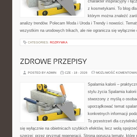
charakter inspiracyjny i łą
z kosmetykami. To blog dla
którym można znaleźć zarówn
analizy trendów. Polecam Moda i Uroda i Trendy i nowości. Temat
wszystkim na urodowych trikach, ale nie ogranicza się wyłączni
CATEGORIES:
ROZRYWKA
ZDROWE PRZEPISY
POSTED BY ADMIN
CZE - 18 - 2026
MOŻLIWOŚĆ KOMENTOWA
Spalarnia kalorii – prakty
stylu życia Spalarnia kalori
stworzony z myślą o osoba
uporządkować temat spalania
konkretnych informacji pod
To przestrzeń dla czytelnik
się wyłącznie na obietnicach szybkich efektów, lecz wolą spojrze
szerzej: przez pryzmat regeneracji. Strona porusza tematy, któr