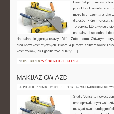
Bioarp24.pl to serwis online
produktów kosmetycznych i
może być rozumiana jako w
dla osób, które interesują s
To serwis, która wpisuje si
naturalnymi sposobami dba
Naturalna pielęgnacja twarzy i DIY – Zrób to sam. Głównym motyw
produktów kosmetycznych. Bioarp24.pl może zainteresować zaró
kosmetyków, jak i gabinetowe punkty […]
CATEGORIES:
WRÓŻBY MIŁOSNE I RELACJE
MAKIJAŻ GWIAZD
POSTED BY ADMIN
CZE - 19 - 2026
MOŻLIWOŚĆ KOMENTOWA
Studio Veriss to nowoczesn
oraz sprawdzonym wskazów
rozwijać swoje umiejętnośc