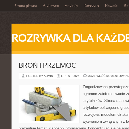
Archiwum
Kategorie
Strona główna
Artykuły
Nowości
Spi
ROZRYWKA DLA KAŻD
BROŃ I PRZEMOC
POSTED BY ADMIN
LIP - 5 - 2026
MOŻLIWOŚĆ KOMENTOWAN
Zorganizowana przestępczoś
ogromne zainteresowanie za
czytelników. Strona stano
artykułów poświęcone grup
rozwojowi, modelom działan
wyzwaniom związanym z b
prezentuje temat w sposób informacyjny, koncentrując się na anal