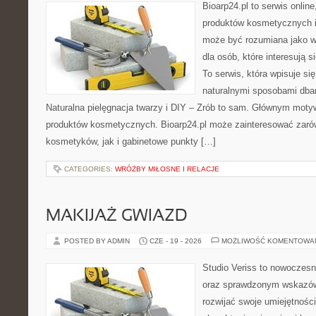
Bioarp24.pl to serwis online
produktów kosmetycznych i
może być rozumiana jako w
dla osób, które interesują s
To serwis, która wpisuje si
naturalnymi sposobami dba
Naturalna pielęgnacja twarzy i DIY – Zrób to sam. Głównym motyw
produktów kosmetycznych. Bioarp24.pl może zainteresować zaró
kosmetyków, jak i gabinetowe punkty […]
CATEGORIES:
WRÓŻBY MIŁOSNE I RELACJE
MAKIJAŻ GWIAZD
POSTED BY ADMIN
CZE - 19 - 2026
MOŻLIWOŚĆ KOMENTOWA
Studio Veriss to nowoczesn
oraz sprawdzonym wskazów
rozwijać swoje umiejętnośc