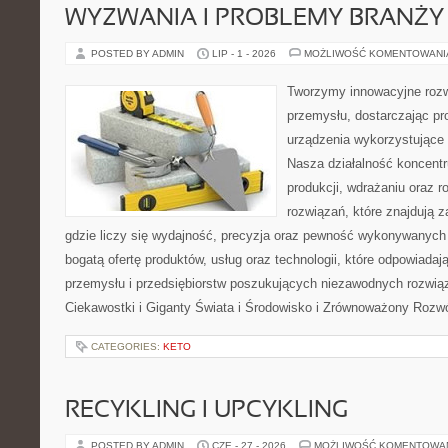
WYZWANIA I PROBLEMY BRANŻY
POSTED BY ADMIN
LIP - 1 - 2026
MOŻLIWOŚĆ KOMENTOWAN
Tworzymy innowacyjne rozw
przemysłu, dostarczając pr
urządzenia wykorzystujące 
Nasza działalność koncentru
produkcji, wdrażaniu oraz
rozwiązań, które znajdują 
gdzie liczy się wydajność, precyzja oraz pewność wykonywanych 
bogatą ofertę produktów, usług oraz technologii, które odpowiada
przemysłu i przedsiębiorstw poszukujących niezawodnych rozwi
Ciekawostki i Giganty Świata i Środowisko i Zrównoważony Rozwó
CATEGORIES:
KETO
RECYKLING I UPCYKLING
POSTED BY ADMIN
CZE - 27 - 2026
MOŻLIWOŚĆ KOMENTOWA