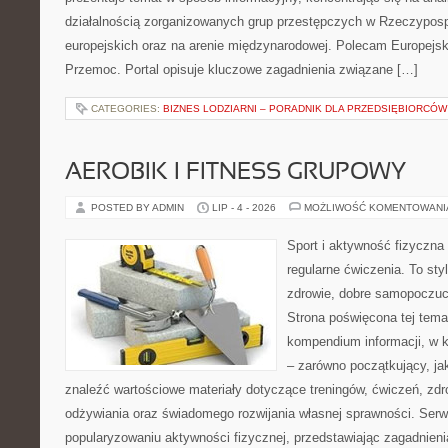
działalnością zorganizowanych grup przestępczych w Rzeczypospo
europejskich oraz na arenie międzynarodowej. Polecam Europejsk
Przemoc. Portal opisuje kluczowe zagadnienia związane […]
CATEGORIES:
BIZNES LODZIARNI – PORADNIK DLA PRZEDSIĘBIORCÓW
AEROBIK I FITNESS GRUPOWY
POSTED BY ADMIN
LIP - 4 - 2026
MOŻLIWOŚĆ KOMENTOWAN
Sport i aktywność fizyczna 
regularne ćwiczenia. To sty
zdrowie, dobre samopoczuci
Strona poświęcona tej tem
kompendium informacji, w k
– zarówno początkujący, j
znaleźć wartościowe materiały dotyczące treningów, ćwiczeń, zdr
odżywiania oraz świadomego rozwijania własnej sprawności. Serwi
popularyzowaniu aktywności fizycznej, przedstawiając zagadnien