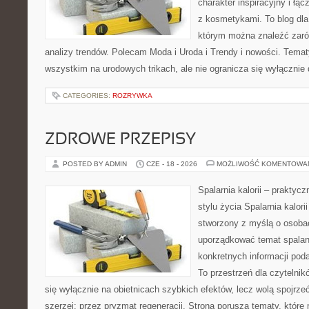
charakter inspiracyjny i łą
z kosmetykami. To blog dla
którym można znaleźć zarówn
analizy trendów. Polecam Moda i Uroda i Trendy i nowości. Temat
wszystkim na urodowych trikach, ale nie ogranicza się wyłączni
CATEGORIES:
ROZRYWKA
ZDROWE PRZEPISY
POSTED BY ADMIN
CZE - 18 - 2026
MOŻLIWOŚĆ KOMENTOWA
Spalarnia kalorii – prakty
stylu życia Spalarnia kalori
stworzony z myślą o osoba
uporządkować temat spalania
konkretnych informacji pod
To przestrzeń dla czytelnik
się wyłącznie na obietnicach szybkich efektów, lecz wolą spojrze
szerzej: przez pryzmat regeneracji. Strona porusza tematy, któr