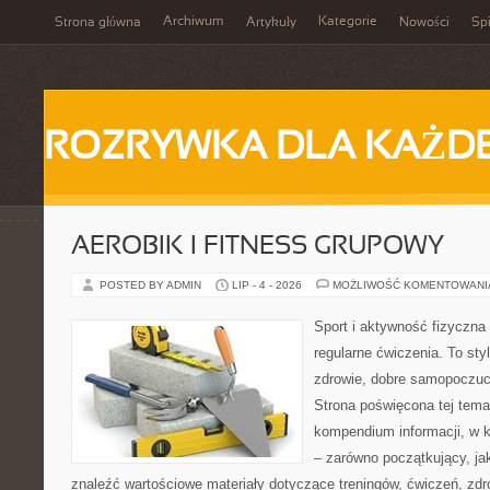
Archiwum
Kategorie
Strona główna
Artykuły
Nowości
Spi
ROZRYWKA DLA KAŻD
AEROBIK I FITNESS GRUPOWY
POSTED BY ADMIN
LIP - 4 - 2026
MOŻLIWOŚĆ KOMENTOWAN
Sport i aktywność fizyczna 
regularne ćwiczenia. To sty
zdrowie, dobre samopoczuci
Strona poświęcona tej tem
kompendium informacji, w k
– zarówno początkujący, j
znaleźć wartościowe materiały dotyczące treningów, ćwiczeń, zdr