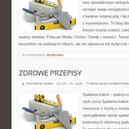
oraz sprawdzonym wskazów
rozwijać swoje umiejętnośc
charakter inspiracyjny i łą
z kosmetykami. To blog dla
którym można znaleźć zarówn
analizy trendów. Polecam Moda i Uroda i Trendy i nowości. Temat
wszystkim na urodowych trikach, ale nie ogranicza się wyłączni
CATEGORIES:
ROZRYWKA
ZDROWE PRZEPISY
POSTED BY ADMIN
CZE - 18 - 2026
MOŻLIWOŚĆ KOMENTOWA
Spalarnia kalorii – prakty
stylu życia Spalarnia kalori
stworzony z myślą o osoba
uporządkować temat spalania
konkretnych informacji pod