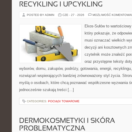
RECYKLING I UPCYKLING
POSTED BY ADMIN
CZE - 27 - 2026
MOŻLIWOŚĆ KOMENTOWA
Ekos-Sułów to wartościowy 
który pokazuje, że odpowie
musi oznaczać wielkich wy
decyzji ani kosztownych zm
czytelnik może znaleźć por
oraz przystępne teksty do
wyborów, domu, zakupów, podróży, gotowania, energii, recyklingu
rozwiązań wspierających bardziej zrównoważony styl życia. Stro
myślą o osobach, które chcą poznawać współczesne wyzwania ś
jednocześnie szukają treści […]
CATEGORIES:
POCIĄGI TOWAROWE
DERMOKOSMETYKI I SKÓRA
PROBLEMATYCZNA