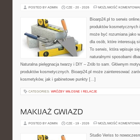
POSTED BY ADMIN
CZE - 20 - 2026
MOŻLIWOŚĆ KOMENTOWA
Bioarp24.pl to serwis online
produktów kosmetycznych i
może być rozumiana jako w
dla osób, które interesują s
To serwis, która wpisuje si
naturalnymi sposobami dba
Naturalna pielęgnacja twarzy i DIY – Zrób to sam. Głównym motyw
produktów kosmetycznych. Bioarp24.pl może zainteresować zaró
kosmetyków, jak i gabinetowe punkty […]
CATEGORIES:
WRÓŻBY MIŁOSNE I RELACJE
MAKIJAŻ GWIAZD
POSTED BY ADMIN
CZE - 19 - 2026
MOŻLIWOŚĆ KOMENTOWA
Studio Veriss to nowoczesn