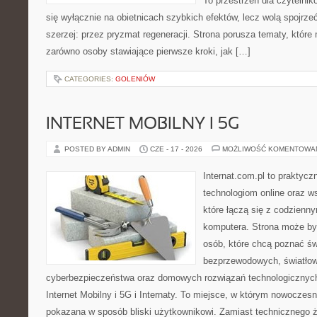
To przestrzeń dla czytelnik
się wyłącznie na obietnicach szybkich efektów, lecz wolą spojrze
szerzej: przez pryzmat regeneracji. Strona porusza tematy, któr
zarówno osoby stawiające pierwsze kroki, jak […]
CATEGORIES:
GOLENIÓW
INTERNET MOBILNY I 5G
POSTED BY ADMIN
CZE - 17 - 2026
MOŻLIWOŚĆ KOMENTOWA
Internat.com.pl to praktyc
technologiom online oraz 
które łączą się z codzienn
komputera. Strona może by
osób, które chcą poznać świ
bezprzewodowych, światłow
cyberbezpieczeństwa oraz domowych rozwiązań technologicznych
Internet Mobilny i 5G i Internaty. To miejsce, w którym nowoczes
pokazana w sposób bliski użytkownikowi. Zamiast technicznego 