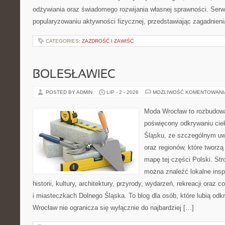
odżywiania oraz świadomego rozwijania własnej sprawności. Serwi
popularyzowaniu aktywności fizycznej, przedstawiając zagadnien
CATEGORIES:
ZAZDROŚĆ I ZAWIŚĆ
BOLESŁAWIEC
POSTED BY ADMIN
LIP - 2 - 2026
MOŻLIWOŚĆ KOMENTOWAN
Moda Wrocław to rozbudowa
poświęcony odkrywaniu ci
Śląsku, ze szczególnym uw
oraz regionów, które tworzą
mapę tej części Polski. Str
można znaleźć lokalne insp
historii, kultury, architektury, przyrody, wydarzeń, rekreacji oraz
i miasteczkach Dolnego Śląska. To blog dla osób, które lubią odk
Wrocław nie ogranicza się wyłącznie do najbardziej […]