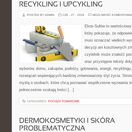
RECYKLING I UPCYKLING
POSTED BY ADMIN
CZE - 27 - 2026
MOŻLIWOŚĆ KOMENTOWA
Ekos-Sułów to wartościowy 
który pokazuje, że odpowie
musi oznaczać wielkich wy
decyzji ani kosztownych zm
czytelnik może znaleźć por
oraz przystępne teksty do
wyborów, domu, zakupów, podróży, gotowania, energii, recyklingu
rozwiązań wspierających bardziej zrównoważony styl życia. Stro
myślą o osobach, które chcą poznawać współczesne wyzwania ś
jednocześnie szukają treści […]
CATEGORIES:
POCIĄGI TOWAROWE
DERMOKOSMETYKI I SKÓRA
PROBLEMATYCZNA