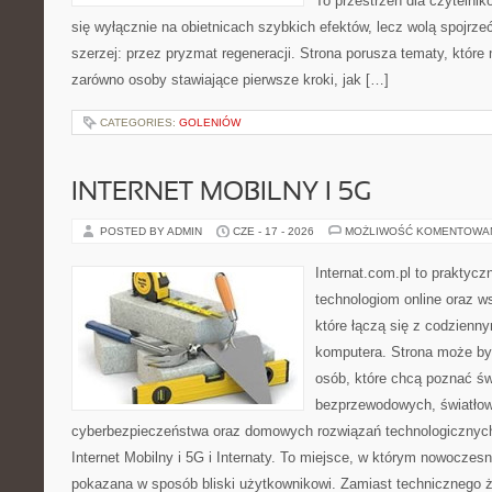
To przestrzeń dla czytelnik
się wyłącznie na obietnicach szybkich efektów, lecz wolą spojrze
szerzej: przez pryzmat regeneracji. Strona porusza tematy, któr
zarówno osoby stawiające pierwsze kroki, jak […]
CATEGORIES:
GOLENIÓW
INTERNET MOBILNY I 5G
POSTED BY ADMIN
CZE - 17 - 2026
MOŻLIWOŚĆ KOMENTOWA
Internat.com.pl to praktyc
technologiom online oraz 
które łączą się z codzienn
komputera. Strona może by
osób, które chcą poznać świ
bezprzewodowych, światłow
cyberbezpieczeństwa oraz domowych rozwiązań technologicznych
Internet Mobilny i 5G i Internaty. To miejsce, w którym nowoczes
pokazana w sposób bliski użytkownikowi. Zamiast technicznego 