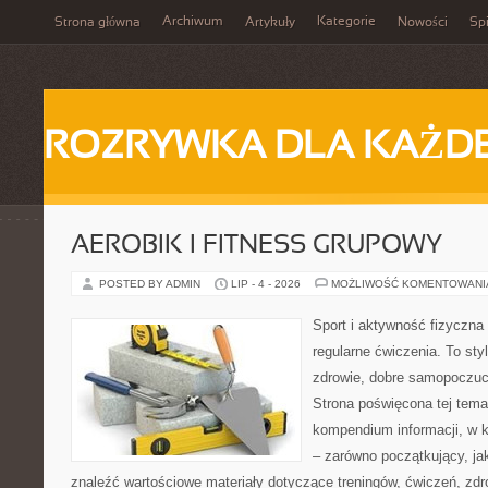
Archiwum
Kategorie
Strona główna
Artykuły
Nowości
Spi
ROZRYWKA DLA KAŻD
AEROBIK I FITNESS GRUPOWY
POSTED BY ADMIN
LIP - 4 - 2026
MOŻLIWOŚĆ KOMENTOWAN
Sport i aktywność fizyczna 
regularne ćwiczenia. To sty
zdrowie, dobre samopoczuci
Strona poświęcona tej tem
kompendium informacji, w k
– zarówno początkujący, j
znaleźć wartościowe materiały dotyczące treningów, ćwiczeń, zdr