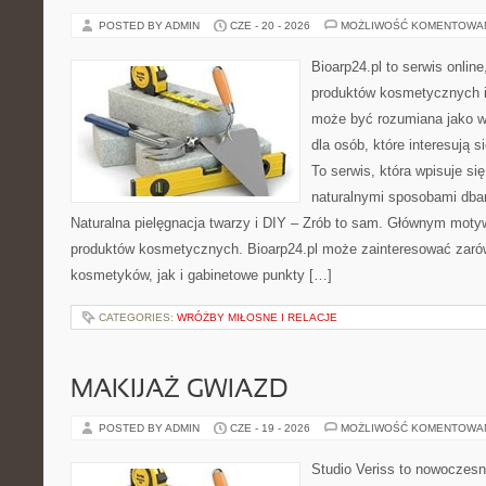
POSTED BY ADMIN
CZE - 20 - 2026
MOŻLIWOŚĆ KOMENTOWA
Bioarp24.pl to serwis online
produktów kosmetycznych i
może być rozumiana jako w
dla osób, które interesują s
To serwis, która wpisuje si
naturalnymi sposobami dba
Naturalna pielęgnacja twarzy i DIY – Zrób to sam. Głównym motyw
produktów kosmetycznych. Bioarp24.pl może zainteresować zaró
kosmetyków, jak i gabinetowe punkty […]
CATEGORIES:
WRÓŻBY MIŁOSNE I RELACJE
MAKIJAŻ GWIAZD
POSTED BY ADMIN
CZE - 19 - 2026
MOŻLIWOŚĆ KOMENTOWA
Studio Veriss to nowoczesn