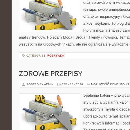
oraz sprawdzonym wskazów
rozwijać swoje umiejętnośc
charakter inspiracyjny i łą
z kosmetykami. To blog dla
którym można znaleźć zarówn
analizy trendów. Polecam Moda i Uroda i Trendy i nowości. Temat
wszystkim na urodowych trikach, ale nie ogranicza się wyłączni
CATEGORIES:
ROZRYWKA
ZDROWE PRZEPISY
POSTED BY ADMIN
CZE - 18 - 2026
MOŻLIWOŚĆ KOMENTOWA
Spalarnia kalorii – prakty
stylu życia Spalarnia kalori
stworzony z myślą o osoba
uporządkować temat spalania
konkretnych informacji pod