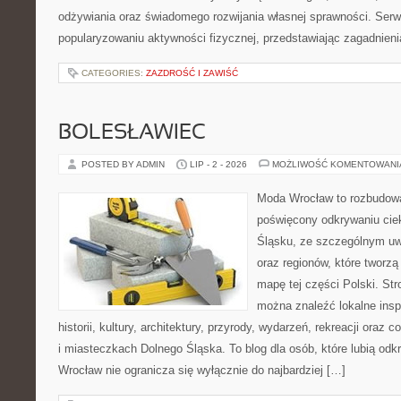
odżywiania oraz świadomego rozwijania własnej sprawności. Serwi
popularyzowaniu aktywności fizycznej, przedstawiając zagadnien
CATEGORIES:
ZAZDROŚĆ I ZAWIŚĆ
BOLESŁAWIEC
POSTED BY ADMIN
LIP - 2 - 2026
MOŻLIWOŚĆ KOMENTOWAN
Moda Wrocław to rozbudowa
poświęcony odkrywaniu ci
Śląsku, ze szczególnym uw
oraz regionów, które tworzą
mapę tej części Polski. Str
można znaleźć lokalne insp
historii, kultury, architektury, przyrody, wydarzeń, rekreacji oraz
i miasteczkach Dolnego Śląska. To blog dla osób, które lubią odk
Wrocław nie ogranicza się wyłącznie do najbardziej […]