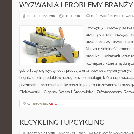
WYZWANIA I PROBLEMY BRANŻY
POSTED BY ADMIN
LIP - 1 - 2026
MOŻLIWOŚĆ KOMENTOWAN
Tworzymy innowacyjne rozw
przemysłu, dostarczając pr
urządzenia wykorzystujące 
Nasza działalność koncentru
produkcji, wdrażaniu oraz
rozwiązań, które znajdują 
gdzie liczy się wydajność, precyzja oraz pewność wykonywanych 
bogatą ofertę produktów, usług oraz technologii, które odpowiada
przemysłu i przedsiębiorstw poszukujących niezawodnych rozwi
Ciekawostki i Giganty Świata i Środowisko i Zrównoważony Rozwó
CATEGORIES:
KETO
RECYKLING I UPCYKLING
POSTED BY ADMIN
CZE - 27 - 2026
MOŻLIWOŚĆ KOMENTOWA