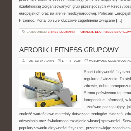
działalnością zorganizowanych grup przestępczych w Rzeczypospo
europejskich oraz na arenie międzynarodowej. Polecam Europejsk
Przemoc. Portal opisuje kluczowe zagadnienia związane […]
CATEGORIES:
BIZNES LODZIARNI – PORADNIK DLA PRZEDSIĘBIORCÓW
AEROBIK I FITNESS GRUPOWY
POSTED BY ADMIN
LIP - 4 - 2026
MOŻLIWOŚĆ KOMENTOWAN
Sport i aktywność fizyczna 
regularne ćwiczenia. To sty
zdrowie, dobre samopoczuci
Strona poświęcona tej tem
kompendium informacji, w k
– zarówno początkujący, j
znaleźć wartościowe materiały dotyczące treningów, ćwiczeń, zdr
odżywiania oraz świadomego rozwijania własnej sprawności. Serwi
popularyzowaniu aktywności fizycznej, przedstawiając zagadnien