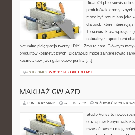
Bioarp24.pl to serwis online
produktów kosmetycznych i
może być rozumiana jako w
dla osób, które interesują s
To serwis, która wpisuje si
naturalnymi sposobami dba
Naturalna pielęgnacja twarzy i DIY – Zrób to sam. Głównym motyw
produktów kosmetycznych. Bioarp24.pl może zainteresować zaró
kosmetyków, jak i gabinetowe punkty […]
CATEGORIES:
WRÓŻBY MIŁOSNE I RELACJE
MAKIJAŻ GWIAZD
POSTED BY ADMIN
CZE - 19 - 2026
MOŻLIWOŚĆ KOMENTOWA
Studio Veriss to nowoczesn
oraz sprawdzonym wskazów
rozwijać swoje umiejętnośc