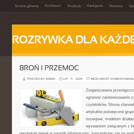
Archiwum
Kategorie
Strona główna
Artykuły
Nowości
Spi
ROZRYWKA DLA KAŻD
BROŃ I PRZEMOC
POSTED BY ADMIN
LIP - 5 - 2026
MOŻLIWOŚĆ KOMENTOWAN
Zorganizowana przestępczoś
ogromne zainteresowanie za
czytelników. Strona stano
artykułów poświęcone grup
rozwojowi, modelom działan
wyzwaniom związanym z b
prezentuje temat w sposób informacyjny, koncentrując się na anal