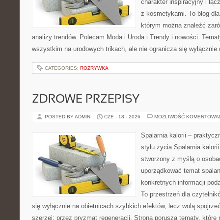
charakter inspiracyjny i łą
z kosmetykami. To blog dla
którym można znaleźć zarówn
analizy trendów. Polecam Moda i Uroda i Trendy i nowości. Temat
wszystkim na urodowych trikach, ale nie ogranicza się wyłączni
CATEGORIES:
ROZRYWKA
ZDROWE PRZEPISY
POSTED BY ADMIN
CZE - 18 - 2026
MOŻLIWOŚĆ KOMENTOWA
Spalarnia kalorii – prakty
stylu życia Spalarnia kalori
stworzony z myślą o osoba
uporządkować temat spalania
konkretnych informacji pod
To przestrzeń dla czytelnik
się wyłącznie na obietnicach szybkich efektów, lecz wolą spojrze
szerzej: przez pryzmat regeneracji. Strona porusza tematy, któr