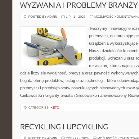
WYZWANIA I PROBLEMY BRANŻY
POSTED BY ADMIN
LIP - 1 - 2026
MOŻLIWOŚĆ KOMENTOWAN
Tworzymy innowacyjne rozw
przemysłu, dostarczając pr
urządzenia wykorzystujące 
Nasza działalność koncentru
produkcji, wdrażaniu oraz
rozwiązań, które znajdują 
gdzie liczy się wydajność, precyzja oraz pewność wykonywanych 
bogatą ofertę produktów, usług oraz technologii, które odpowiada
przemysłu i przedsiębiorstw poszukujących niezawodnych rozwi
Ciekawostki i Giganty Świata i Środowisko i Zrównoważony Rozwó
CATEGORIES:
KETO
RECYKLING I UPCYKLING
POSTED BY ADMIN
CZE - 27 - 2026
MOŻLIWOŚĆ KOMENTOWA