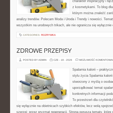
charakter inspiracyjny i łą
z kosmetykami. To blog dla
którym można znaleźć zarówn
analizy trendów. Polecam Moda i Uroda i Trendy i nowości. Temat
wszystkim na urodowych trikach, ale nie ogranicza się wyłączni
CATEGORIES:
ROZRYWKA
ZDROWE PRZEPISY
POSTED BY ADMIN
CZE - 18 - 2026
MOŻLIWOŚĆ KOMENTOWA
Spalarnia kalorii – prakty
stylu życia Spalarnia kalori
stworzony z myślą o osoba
uporządkować temat spalania
konkretnych informacji pod
To przestrzeń dla czytelnik
się wyłącznie na obietnicach szybkich efektów, lecz wolą spojrze
szerzej: przez pryzmat regeneracji. Strona porusza tematy, któr