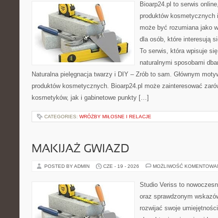
Bioarp24.pl to serwis online
produktów kosmetycznych i
może być rozumiana jako w
dla osób, które interesują s
To serwis, która wpisuje si
naturalnymi sposobami dba
Naturalna pielęgnacja twarzy i DIY – Zrób to sam. Głównym motyw
produktów kosmetycznych. Bioarp24.pl może zainteresować zaró
kosmetyków, jak i gabinetowe punkty […]
CATEGORIES:
WRÓŻBY MIŁOSNE I RELACJE
MAKIJAŻ GWIAZD
POSTED BY ADMIN
CZE - 19 - 2026
MOŻLIWOŚĆ KOMENTOWA
Studio Veriss to nowoczesn
oraz sprawdzonym wskazów
rozwijać swoje umiejętnośc