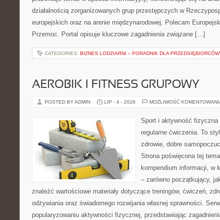
działalnością zorganizowanych grup przestępczych w Rzeczypospo
europejskich oraz na arenie międzynarodowej. Polecam Europejsk
Przemoc. Portal opisuje kluczowe zagadnienia związane […]
CATEGORIES:
BIZNES LODZIARNI – PORADNIK DLA PRZEDSIĘBIORCÓW
AEROBIK I FITNESS GRUPOWY
POSTED BY ADMIN
LIP - 4 - 2026
MOŻLIWOŚĆ KOMENTOWAN
Sport i aktywność fizyczna 
regularne ćwiczenia. To sty
zdrowie, dobre samopoczuci
Strona poświęcona tej tem
kompendium informacji, w k
– zarówno początkujący, j
znaleźć wartościowe materiały dotyczące treningów, ćwiczeń, zdr
odżywiania oraz świadomego rozwijania własnej sprawności. Serwi
popularyzowaniu aktywności fizycznej, przedstawiając zagadnien