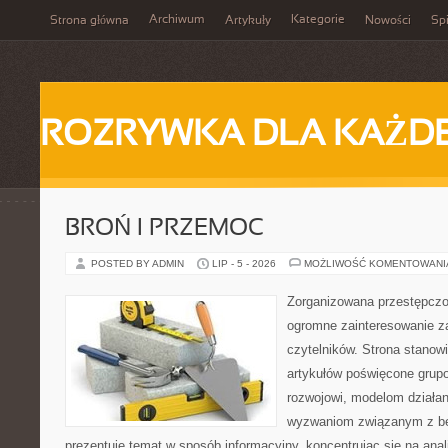
Archiwum
Kategorie
Strona główna
Artykuły
Nowości
Spi
ROZRYWKA DLA KAŻD
BROŃ I PRZEMOC
POSTED BY ADMIN
LIP - 5 - 2026
MOŻLIWOŚĆ KOMENTOWAN
Zorganizowana przestępczoś
ogromne zainteresowanie za
czytelników. Strona stano
artykułów poświęcone grup
rozwojowi, modelom działan
wyzwaniom związanym z b
prezentuje temat w sposób informacyjny, koncentrując się na anal