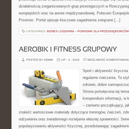
działalnością zorganizowanych grup przestępczych w Rzeczypospo
europejskich oraz na arenie międzynarodowej. Polecam Europejsk
Przemoc. Portal opisuje kluczowe zagadnienia związane […]
CATEGORIES:
BIZNES LODZIARNI – PORADNIK DLA PRZEDSIĘBIORCÓW
AEROBIK I FITNESS GRUPOWY
POSTED BY ADMIN
LIP - 4 - 2026
MOŻLIWOŚĆ KOMENTOWAN
Sport i aktywność fizyczna 
regularne ćwiczenia. To sty
zdrowie, dobre samopoczuci
Strona poświęcona tej tem
kompendium informacji, w k
– zarówno początkujący, j
znaleźć wartościowe materiały dotyczące treningów, ćwiczeń, zdr
odżywiania oraz świadomego rozwijania własnej sprawności. Serwi
popularyzowaniu aktywności fizycznej, przedstawiając zagadnien