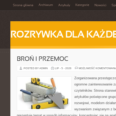
Archiwum
Kategorie
Strona główna
Artykuły
Nowości
Spi
ROZRYWKA DLA KAŻD
BROŃ I PRZEMOC
POSTED BY ADMIN
LIP - 5 - 2026
MOŻLIWOŚĆ KOMENTOWAN
Zorganizowana przestępczoś
ogromne zainteresowanie za
czytelników. Strona stano
artykułów poświęcone grup
rozwojowi, modelom działan
wyzwaniom związanym z b
prezentuje temat w sposób informacyjny, koncentrując się na anal