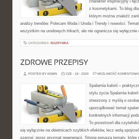
charakter inspiracyjny i łą
z kosmetykami. To blog dla
którym można znaleźć zarówn
analizy trendów. Polecam Moda i Uroda i Trendy i nowości. Temat
wszystkim na urodowych trikach, ale nie ogranicza się wyłączni
CATEGORIES:
ROZRYWKA
ZDROWE PRZEPISY
POSTED BY ADMIN
CZE - 18 - 2026
MOŻLIWOŚĆ KOMENTOWA
Spalarnia kalorii – prakty
stylu życia Spalarnia kalori
stworzony z myślą o osoba
uporządkować temat spalania
konkretnych informacji pod
To przestrzeń dla czytelnik
się wyłącznie na obietnicach szybkich efektów, lecz wolą spojrze
szerzej: przez pryzmat regeneracji. Strona porusza tematy, któr