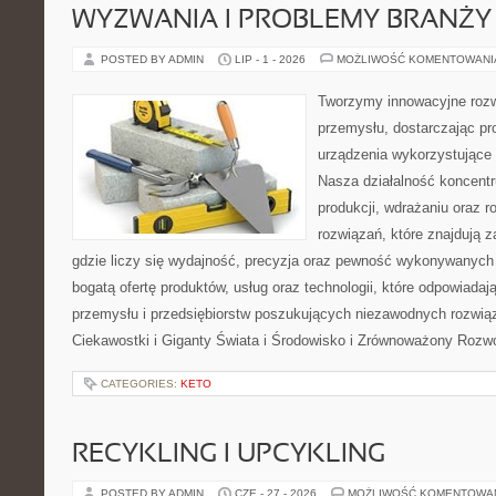
WYZWANIA I PROBLEMY BRANŻY
POSTED BY ADMIN
LIP - 1 - 2026
MOŻLIWOŚĆ KOMENTOWAN
Tworzymy innowacyjne rozw
przemysłu, dostarczając pr
urządzenia wykorzystujące 
Nasza działalność koncentru
produkcji, wdrażaniu oraz
rozwiązań, które znajdują 
gdzie liczy się wydajność, precyzja oraz pewność wykonywanych 
bogatą ofertę produktów, usług oraz technologii, które odpowiada
przemysłu i przedsiębiorstw poszukujących niezawodnych rozwi
Ciekawostki i Giganty Świata i Środowisko i Zrównoważony Rozwó
CATEGORIES:
KETO
RECYKLING I UPCYKLING
POSTED BY ADMIN
CZE - 27 - 2026
MOŻLIWOŚĆ KOMENTOWA