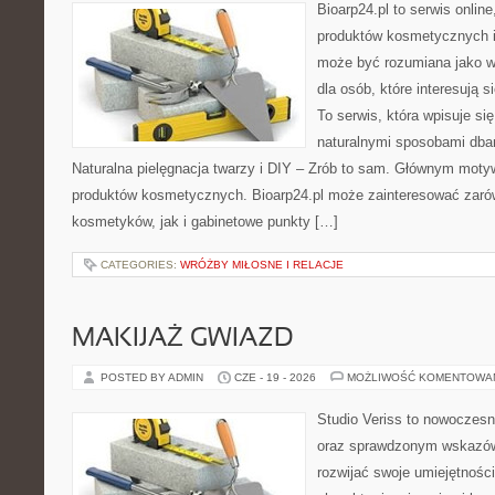
Bioarp24.pl to serwis online
produktów kosmetycznych i
może być rozumiana jako w
dla osób, które interesują s
To serwis, która wpisuje si
naturalnymi sposobami dba
Naturalna pielęgnacja twarzy i DIY – Zrób to sam. Głównym motyw
produktów kosmetycznych. Bioarp24.pl może zainteresować zaró
kosmetyków, jak i gabinetowe punkty […]
CATEGORIES:
WRÓŻBY MIŁOSNE I RELACJE
MAKIJAŻ GWIAZD
POSTED BY ADMIN
CZE - 19 - 2026
MOŻLIWOŚĆ KOMENTOWA
Studio Veriss to nowoczesn
oraz sprawdzonym wskazów
rozwijać swoje umiejętnośc