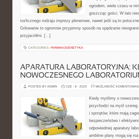
ogrodem, wiele czasu w ni
goszcząc gości. W lato nie
rozlicznego rodzaju imprezy plenerowe, nawet jeśli są to potoczne 
Grilowanie to ogromnie przyjemny sposób na spędzanie nieogranic
przyjaciółmi. […]
CATEGORIES:
FARMAKOGENETYKA
APARATURA LABORATORYJNA: K
NOWOCZESNEGO LABORATORI
POSTED BY ADMIN
CZE - 8 - 2025
MOŻLIWOŚĆ KOMENTOWAN
Kiedy myślimy o nowoczesn
przychodzi na myśl szere
i sprzętów, które mają zag
bezpieczeństwo i efektywn
odpowiedniej aparatury labo
ambitne plany mogą się ro