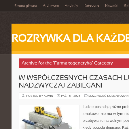
Archiwum
Kategorie
Strona główna
Artykuły
Nowości
Spi
ROZRYWKA DLA KAŻD
Archive for the ‘Farmakogenetyka’ Category
W WSPÓŁCZESNYCH CZASACH LU
NADZWYCZAJ ZABIEGANI
POSTED BY ADMIN
PAŹ - 5 - 2025
MOŻLIWOŚĆ KOMENTOWAN
Ludzie posiadają różne pref
smakowe, nie ma w tym nic
przebywaniu na wolnym pow
kiedy pogoda dopisuje. Ka