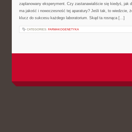
zaplanowany eksperyment. Czy zastanawialiście się kiedyś, jak 
ma jakość i nowoczesność tej aparatury? Jeśli tak, to wiedzcie, ż
klucz do sukcesu każdego laboratorium. Skąd ta rosnąca […]
CATEGORIES:
FARMAKOGENETYKA