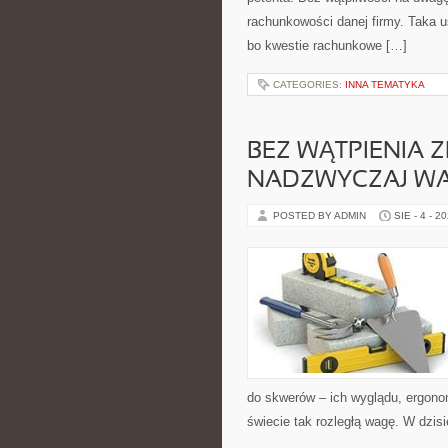
rachunkowości danej firmy. Taka u
bo kwestie rachunkowe […]
CATEGORIES:
INNA TEMATYKA
BEZ WĄTPIENIA 
NADZWYCZAJ WA
POSTED BY ADMIN
SIE - 4 - 2
do skwerów – ich wyglądu, ergono
świecie tak rozległą wagę. W dzisi