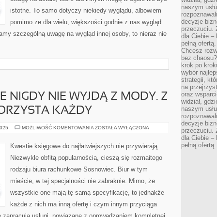
naszym usłu
istotne. To samo dotyczy niekiedy wyglądu, albowiem
rozpoznawaln
decyzje bizn
pomimo że dla wielu, większości godnie z nas wygląd
przeczuciu. 
amy szczególną uwagę na wygląd innej osoby, to nieraz nie
dla Ciebie – 
pełną ofertą.
Chcesz rozwi
bez chaosu?
krok po krok
wybór najlep
strategii, k
na przejrzys
oraz wsparci
 NIGDY NIE WYJDĄ Z MODY. Z
widział, gdz
naszym usłu
KORZYSTA KAŻDY
rozpoznawaln
decyzje bizn
USŁUGI
2025
MOŻLIWOŚĆ KOMENTOWANIA
ZOSTAŁA WYŁĄCZONA
przeczuciu. 
KSIĘGOWE
dla Ciebie – 
NIGDY
NIE
pełną ofertą.
Kwestie księgowe do najłatwiejszych nie przywierają
WYJDĄ
Z
Niezwykle obfitą popularnością, cieszą się rozmaitego
MODY.
Z
rodzaju biura rachunkowe Sosnowiec. Biur w tym
TAKICH
USŁUG
mieście, w tej specjalności nie zabraknie. Mimo, że
KORZYSTA
KAŻDY
wszystkie one mają tę samą specyfikację, to jednakże
każde z nich ma inną ofertę i czym innym przyciąga
ę zapracują usługi, powiązane z oprowadzaniem kompletnej