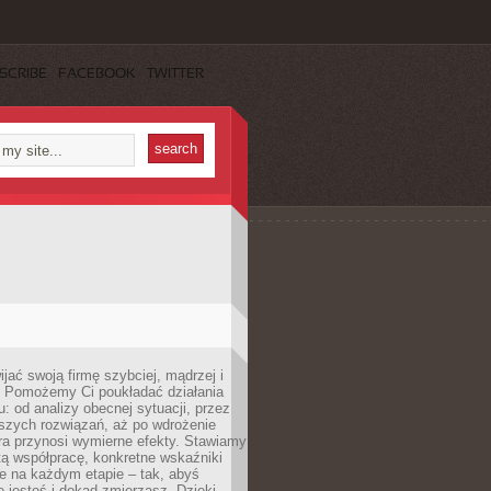
SCRIBE
FACEBOOK
TWITTER
jać swoją firmę szybciej, mądrzej i
 Pomożemy Ci poukładać działania
u: od analizy obecnej sytuacji, przez
szych rozwiązań, aż po wdrożenie
tóra przynosi wymierne efekty. Stawiamy
tą współpracę, konkretne wskaźniki
e na każdym etapie – tak, abyś
ie jesteś i dokąd zmierzasz. Dzięki