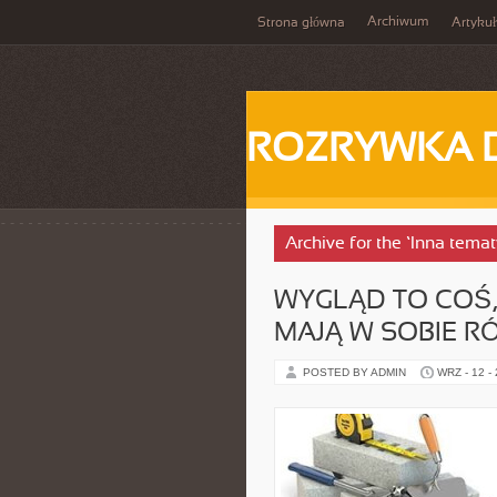
Archiwum
Strona główna
Artykuł
ROZRYWKA 
Archive for the ‘Inna tema
WYGLĄD TO COŚ,
MAJĄ W SOBIE 
POSTED BY ADMIN
WRZ - 12 -