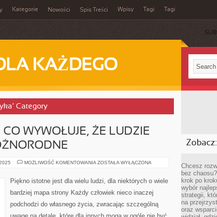
Kategorie
Wpisy
Tagi
Tagi
y
Nowości
Spis Treści
SUB
DLA KAŻDEGO
tyka’ Category
 CO WYWOŁUJE, ŻE LUDZIE
Zobacz:
RÓŻNORODNE
WYGLĄD
 2025
MOŻLIWOŚĆ KOMENTOWANIA
ZOSTAŁA WYŁĄCZONA
Chcesz rozwi
TO
bez chaosu?
COŚ,
CO
krok po krok
Piękno istotne jest dla wielu ludzi, dla niektórych o wiele
WYWOŁUJE,
wybór najlep
ŻE
bardziej mapa strony Każdy człowiek nieco inaczej
LUDZIE
strategii, k
MAJĄ
na przejrzys
podchodzi do własnego życia, zwracając szczególną
W
oraz wsparci
SOBIE
uwagę na detale, które dla innych mogą w ogóle nie być
RÓŻNORODNE
widział, gdz