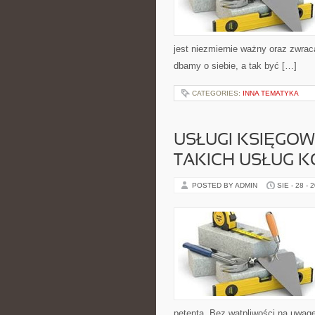
jest niezmiernie ważny oraz zwrac
dbamy o siebie, a tak być […]
CATEGORIES:
INNA TEMATYKA
USŁUGI KSIĘGOWE
TAKICH USŁUG 
POSTED BY ADMIN
SIE - 28 - 
petenta. Bez wątpliwości na uwag