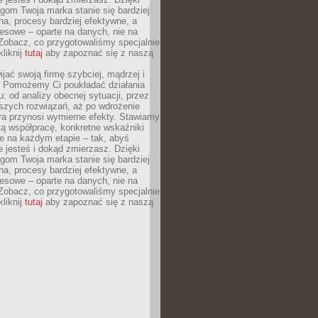
gom Twoja marka stanie się bardziej
a, procesy bardziej efektywne, a
esowe – oparte na danych, nie na
Zobacz, co przygotowaliśmy specjalnie
kliknij
tutaj
aby zapoznać się z naszą
jać swoją firmę szybciej, mądrzej i
 Pomożemy Ci poukładać działania
u: od analizy obecnej sytuacji, przez
szych rozwiązań, aż po wdrożenie
tóra przynosi wymierne efekty. Stawiamy
tą współpracę, konkretne wskaźniki
e na każdym etapie – tak, abyś
ie jesteś i dokąd zmierzasz. Dzięki
gom Twoja marka stanie się bardziej
a, procesy bardziej efektywne, a
esowe – oparte na danych, nie na
Zobacz, co przygotowaliśmy specjalnie
kliknij
tutaj
aby zapoznać się z naszą