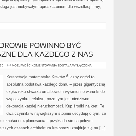
sługa jest niebywałym uproszczeniem dla wszelkiej firmy,
ZDROWIE POWINNO BYĆ
ŻNE DLA KAŻDEGO Z NAS
BEZ
025
MOŻLIWOŚĆ KOMENTOWANIA
ZOSTAŁA WYŁĄCZONA
WĄTPIENIA
ZDROWIE
POWINNO
Korepetycje matematyka Kraków Śliczny ogród to
BYĆ
NADZWYCZAJ
absolutna podstawa każdego domu – przez gigantyczną
WAŻNE
DLA
część roku stwarza on albowiem wyśmienite warunki do
KAŻDEGO
Z
wypoczynku i relaksu, poza tym jest niedziwną
NAS
dekoracją każdej nieruchomości. Kup środki na kret. Te
dwa czynniki w największym stopniu decydują o tym, że
miczności i rozplanowania – przykłada się na pełnym
ejszych czasach architektura krajobrazu znajduje się na […]