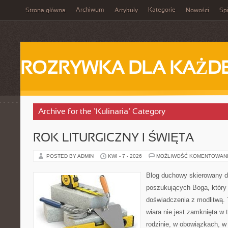
Archiwum
Kategorie
Strona główna
Artykuły
Nowości
Spi
ROZRYWKA DLA KAŻD
Archive for the ‘Kulinaria’ Category
ROK LITURGICZNY I ŚWIĘTA
POSTED BY ADMIN
KWI - 7 - 2026
MOŻLIWOŚĆ KOMENTOWAN
Blog duchowy skierowany d
poszukujących Boga, który
doświadczenia z modlitwą. 
wiara nie jest zamknięta w t
rodzinie, w obowiązkach, 