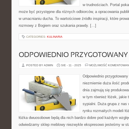
w trudnościach. Portal pok
może być przystępne dla różnych odbiorców, a opracowania publ
w umacnianiu ducha. To wartościowe źródło inspiracji, które prow
rozmowy z Bogiem oraz szukania prawdy. […]
CATEGORIES:
KULINARIA
ODPOWIEDNIO PRZYGOTOWANY
POSTED BY ADMIN
SIE - 11 - 2025
MOŻLIWOŚĆ KOMENTOWAN
Odpowiednio przygotowany t
niezmiernie duża ilość pro
dnia zajmują się produkowa
w tym również łóżek, jakie
sypialni. Duża grupa z nas 
rynku rozmaitych modeli łóż
łóżka dwuosobowe będą dla nich bardzo dobre pod każdym wzglę
odwiedzamy sklep meblowy niezwykle ekspresowo jesteśmy w sta