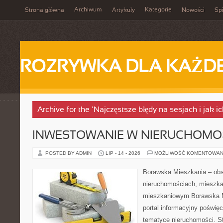
Archiwum
Kategorie
Strona główna
Artykuły
Nowości
Spi
ROZRYWKA DLA KAŻD
Archive for the ‘Najczęstsze błędy na sesjach i jak i
INWESTOWANIE W NIERUCHOMO
POSTED BY ADMIN
LIP - 14 - 2026
MOŻLIWOŚĆ KOMENTOWAN
Borawska Mieszkania – ob
nieruchomościach, mieszka
mieszkaniowym Borawska Mi
portal informacyjny poświę
tematyce nieruchomości. S