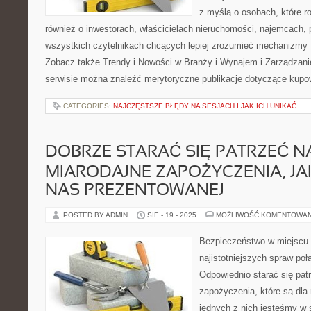
z myślą o osobach, które r
również o inwestorach, właścicielach nieruchomości, najemcach, 
wszystkich czytelnikach chcących lepiej zrozumieć mechanizmy 
Zobacz także Trendy i Nowości w Branży i Wynajem i Zarządzan
serwisie można znaleźć merytoryczne publikacje dotyczące kupo
CATEGORIES:
NAJCZĘSTSZE BŁĘDY NA SESJACH I JAK ICH UNIKAĆ
DOBRZE STARAĆ SIĘ PATRZEĆ N
MIARODAJNE ZAPOŻYCZENIA, JA
NAS PREZENTOWANEJ
POSTED BY ADMIN
SIE - 19 - 2025
MOŻLIWOŚĆ KOMENTOWA
Bezpieczeństwo w miejscu p
najistotniejszych spraw po
Odpowiednio starać się pat
zapożyczenia, które są dla
jednych z nich jesteśmy w 