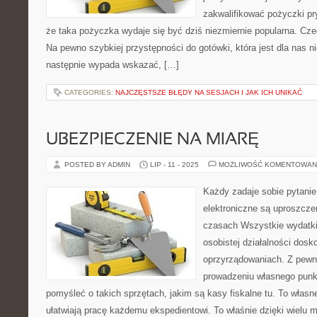
zakwalifikować pożyczki p
że taka pożyczka wydaje się być dziś niezmiernie popularna. Cz
Na pewno szybkiej przystępności do gotówki, która jest dla nas ni
następnie wypada wskazać, […]
CATEGORIES:
NAJCZĘSTSZE BŁĘDY NA SESJACH I JAK ICH UNIKAĆ
UBEZPIECZENIE NA MIARĘ
POSTED BY ADMIN
LIP - 11 - 2025
MOŻLIWOŚĆ KOMENTOWAN
Każdy zadaje sobie pytani
elektroniczne są uproszcze
czasach Wszystkie wydatki
osobistej działalności dosk
oprzyrządowaniach. Z pewn
prowadzeniu własnego punk
pomyśleć o takich sprzętach, jakim są kasy fiskalne tu. To własn
ułatwiają pracę każdemu ekspedientowi. To właśnie dzięki wielu 