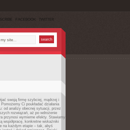
SCRIBE
FACEBOOK
TWITTER
jać swoją firmę szybciej, mądrzej i
 Pomożemy Ci poukładać działania
u: od analizy obecnej sytuacji, przez
szych rozwiązań, aż po wdrożenie
tóra przynosi wymierne efekty. Stawiamy
tą współpracę, konkretne wskaźniki
e na każdym etapie – tak, abyś