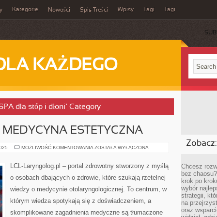
Kategorie
Wpisy
Tagi
Tagi
y
Nowości
Spis Treści
SUB
DLA KAŻDEGO
SPA dla stóp i dłoni’ Category
I MEDYCYNA ESTETYCZNA
Zobacz:
REUMATOLOGIA
2025
MOŻLIWOŚĆ KOMENTOWANIA
ZOSTAŁA WYŁĄCZONA
I
MEDYCYNA
ESTETYCZNA
LCL-Laryngolog.pl – portal zdrowotny stworzony z myślą
Chcesz rozwi
bez chaosu?
o osobach dbających o zdrowie, które szukają rzetelnej
krok po krok
wybór najlep
wiedzy o medycynie otolaryngologicznej. To centrum, w
strategii, k
którym wiedza spotykają się z doświadczeniem, a
na przejrzys
oraz wsparci
skomplikowane zagadnienia medyczne są tłumaczone