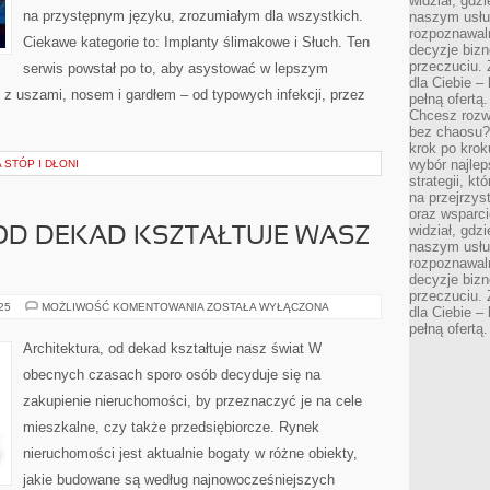
widział, gdz
na przystępnym języku, zrozumiałym dla wszystkich.
naszym usłu
rozpoznawaln
Ciekawe kategorie to: Implanty ślimakowe i Słuch. Ten
decyzje bizn
przeczuciu. 
serwis powstał po to, aby asystować w lepszym
dla Ciebie – 
z uszami, nosem i gardłem – od typowych infekcji, przez
pełną ofertą.
Chcesz rozwi
bez chaosu?
krok po krok
wybór najlep
 STÓP I DŁONI
strategii, k
na przejrzys
oraz wsparci
widział, gdz
OD DEKAD KSZTAŁTUJE WASZ
naszym usłu
rozpoznawaln
decyzje bizn
przeczuciu. 
ARCHITEKTURA,
025
MOŻLIWOŚĆ KOMENTOWANIA
ZOSTAŁA WYŁĄCZONA
dla Ciebie – 
OD
pełną ofertą.
DEKAD
KSZTAŁTUJE
Architektura, od dekad kształtuje nasz świat W
WASZ
ŚWIAT
obecnych czasach sporo osób decyduje się na
zakupienie nieruchomości, by przeznaczyć je na cele
mieszkalne, czy także przedsiębiorcze. Rynek
nieruchomości jest aktualnie bogaty w różne obiekty,
jakie budowane są według najnowocześniejszych