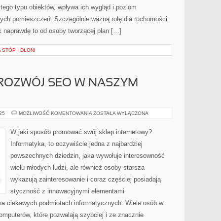
ego typu obiektów, wpływa ich wygląd i poziom
ych pomieszczeń. Szczególnie ważną rolę dla ruchomości
ak naprawdę to od osoby tworzącej plan […]
 STÓP I DŁONI
 ROZWÓJ SEO W NASZYM
BARDZO
025
MOŻLIWOŚĆ KOMENTOWANIA
ZOSTAŁA WYŁĄCZONA
SZYBKI
ROZWÓJ
SEO
W jaki sposób promować swój sklep internetowy?
W
NASZYM
Informatyka, to oczywiście jedna z najbardziej
KRAJU
powszechnych dziedzin, jaka wywołuje interesowność
wielu młodych ludzi, ale również osoby starsza
wykazują zainteresowanie i coraz częściej posiadają
styczność z innowacyjnymi elementami
ą na ciekawych podmiotach informatycznych. Wiele osób w
omputerów, które pozwalają szybciej i ze znacznie