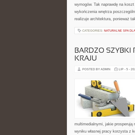
wymogów. Tak naprawdę na koszt t
wykończenia wnętrza poszczególn
realizuje architektura, ponieważ t
CATEGORIES:
NATURALNE SPA DLA
BARDZO SZYBKI
KRAJU
POSTED BY ADMIN
LIP - 5 - 2
multimedialnymi, jakie prosperuj
wyniku własnej pracy korzysta z k