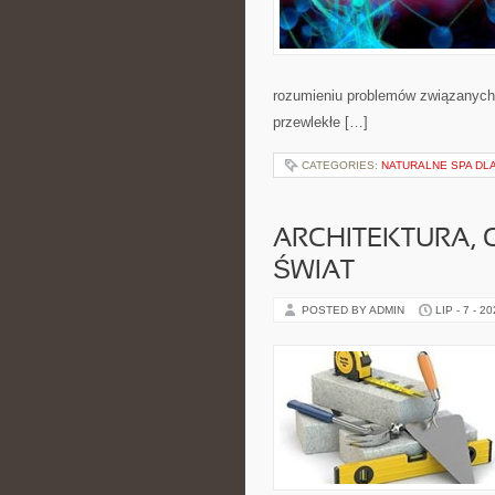
rozumieniu problemów związanych 
przewlekłe […]
CATEGORIES:
NATURALNE SPA DLA
ARCHITEKTURA, 
ŚWIAT
POSTED BY ADMIN
LIP - 7 - 2