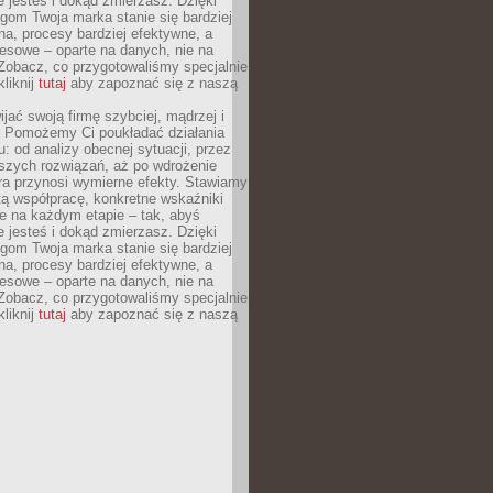
ie jesteś i dokąd zmierzasz. Dzięki
gom Twoja marka stanie się bardziej
a, procesy bardziej efektywne, a
esowe – oparte na danych, nie na
Zobacz, co przygotowaliśmy specjalnie
kliknij
tutaj
aby zapoznać się z naszą
jać swoją firmę szybciej, mądrzej i
 Pomożemy Ci poukładać działania
u: od analizy obecnej sytuacji, przez
szych rozwiązań, aż po wdrożenie
tóra przynosi wymierne efekty. Stawiamy
tą współpracę, konkretne wskaźniki
e na każdym etapie – tak, abyś
ie jesteś i dokąd zmierzasz. Dzięki
gom Twoja marka stanie się bardziej
a, procesy bardziej efektywne, a
esowe – oparte na danych, nie na
Zobacz, co przygotowaliśmy specjalnie
kliknij
tutaj
aby zapoznać się z naszą