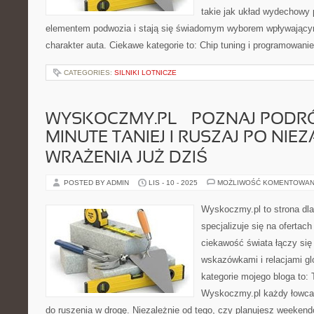
takie jak układ wydechowy
elementem podwozia i stają się świadomym wyborem wpływający
charakter auta. Ciekawe kategorie to: Chip tuning i programowani
CATEGORIES:
SILNIKI LOTNICZE
WYSKOCZMY.PL – POZNAJ PODR
MINUTE TANIEJ I RUSZAJ PO NI
WRAŻENIA JUŻ DZIŚ
POSTED BY ADMIN
LIS - 10 - 2025
MOŻLIWOŚĆ KOMENTOWAN
Wyskoczmy.pl to strona dla
specjalizuje się na ofertach
ciekawość świata łączy się
wskazówkami i relacjami gl
kategorie mojego bloga to: T
Wyskoczmy.pl każdy łowca 
do ruszenia w drogę. Niezależnie od tego, czy planujesz weeken