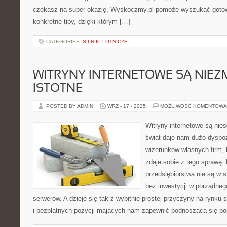
czekasz na super okazję, Wyskoczmy.pl pomoże wyszukać gotow
konkretne tipy, dzięki którym […]
CATEGORIES:
SILNIKI LOTNICZE
WITRYNY INTERNETOWE SĄ NIEZ
ISTOTNE
POSTED BY ADMIN
WRZ - 17 - 2025
MOŻLIWOŚĆ KOMENTOWA
Witryny internetowe są ni
świat daje nam dużo dyspoz
wizerunków własnych firm,
zdaje sobie z tego sprawę. 
przedsiębiorstwa nie są w 
bez inwestycji w porządneg
serwerów. A dzieje się tak z wybitnie prostej przyczyny na rynku 
i bezpłatnych pozycji mających nam zapewnić podnoszącą się po