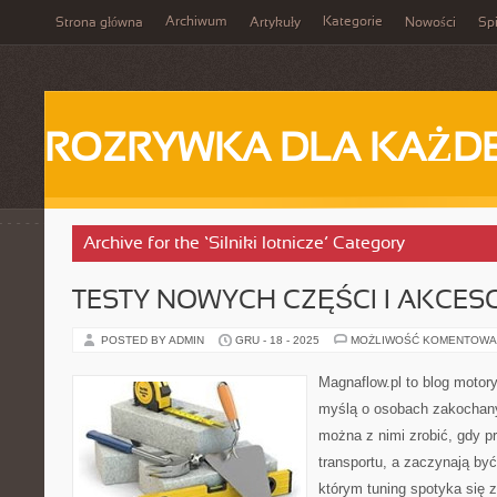
Archiwum
Kategorie
Strona główna
Artykuły
Nowości
Spi
ROZRYWKA DLA KAŻD
Archive for the ‘Silniki lotnicze’ Category
TESTY NOWYCH CZĘŚCI I AKCES
POSTED BY ADMIN
GRU - 18 - 2025
MOŻLIWOŚĆ KOMENTOWA
Magnaflow.pl to blog motory
myślą o osobach zakochany
można z nimi zrobić, gdy p
transportu, a zaczynają by
którym tuning spotyka się 