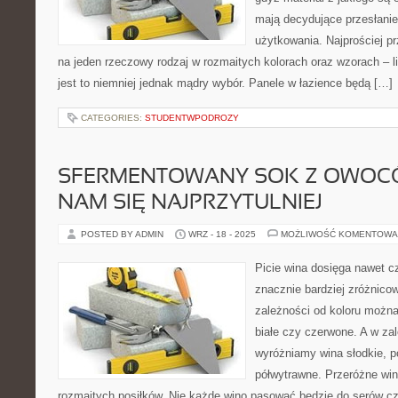
mają decydujące przesłanie 
użytkowania. Najprościej p
na jeden rzeczowy rodzaj w rozmaitych kolorach oraz wzorach – li
jest to niemniej jednak mądry wybór. Panele w łazience będą […]
CATEGORIES:
STUDENTWPODROZY
SFERMENTOWANY SOK Z OWOCÓ
NAM SIĘ NAJPRZYTULNIEJ
POSTED BY ADMIN
WRZ - 18 - 2025
MOŻLIWOŚĆ KOMENTOWA
Picie wina dosięga nawet 
znacznie bardziej zróżnico
zależności od koloru można
białe czy czerwone. A w za
wyróżniamy wina słodkie, pó
półwytrawne. Przeróżne wi
rozmaitych posiłków. Nie każde wino pasować będzie do serów czy