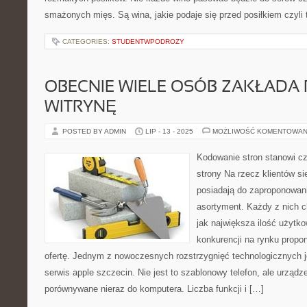
smażonych mięs. Są wina, jakie podaje się przed posiłkiem czyli t
CATEGORIES:
STUDENTWPODROZY
OBECNIE WIELE OSÓB ZAKŁADA
WITRYNĘ
POSTED BY ADMIN
LIP - 13 - 2025
MOŻLIWOŚĆ KOMENTOWAN
Kodowanie stron stanowi c
strony Na rzecz klientów s
posiadają do zaproponowan
asortyment. Każdy z nich c
jak największa ilość użytko
konkurencji na rynku propon
ofertę. Jednym z nowoczesnych rozstrzygnięć technologicznych je
serwis apple szczecin. Nie jest to szablonowy telefon, ale urządz
porównywane nieraz do komputera. Liczba funkcji i […]