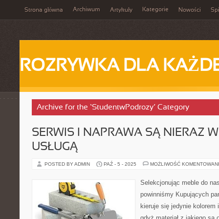
Archiwum
Kategorie
Strona główna
Artykuły
Nowości
Spi
ROZRYWKA DLA KAŻD
Archive for the ‘StudentwPodrozy’ Category
SERWIS I NAPRAWA SĄ NIERAZ 
USŁUGĄ
POSTED BY ADMIN
PAŹ - 5 - 2025
MOŻLIWOŚĆ KOMENTOWAN
Selekcjonując meble do na
powinniśmy Kupujących pa
kieruje się jedynie kolorem 
gdyż materiał z jakiego są