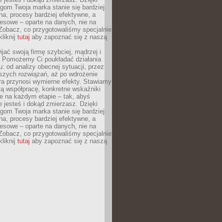
gom Twoja marka stanie się bardziej
a, procesy bardziej efektywne, a
esowe – oparte na danych, nie na
Zobacz, co przygotowaliśmy specjalnie
kliknij
tutaj
aby zapoznać się z naszą
jać swoją firmę szybciej, mądrzej i
 Pomożemy Ci poukładać działania
u: od analizy obecnej sytuacji, przez
szych rozwiązań, aż po wdrożenie
tóra przynosi wymierne efekty. Stawiamy
tą współpracę, konkretne wskaźniki
e na każdym etapie – tak, abyś
ie jesteś i dokąd zmierzasz. Dzięki
gom Twoja marka stanie się bardziej
a, procesy bardziej efektywne, a
esowe – oparte na danych, nie na
Zobacz, co przygotowaliśmy specjalnie
kliknij
tutaj
aby zapoznać się z naszą