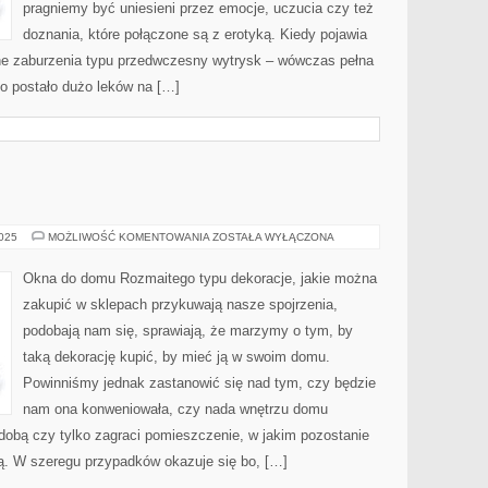
SIĘ
pragniemy być uniesieni przez emocje, uczucia czy też
PRZYDADZĄ
doznania, które połączone są z erotyką. Kiedy pojawia
inne zaburzenia typu przedwczesny wytrysk – wówczas pełna
go postało dużo leków na […]
OKNA
2025
MOŻLIWOŚĆ KOMENTOWANIA
ZOSTAŁA WYŁĄCZONA
DO
DOMU
Okna do domu Rozmaitego typu dekoracje, jakie można
zakupić w sklepach przykuwają nasze spojrzenia,
podobają nam się, sprawiają, że marzymy o tym, by
taką dekorację kupić, by mieć ją w swoim domu.
Powinniśmy jednak zastanowić się nad tym, czy będzie
nam ona konweniowała, czy nada wnętrzu domu
dobą czy tylko zagraci pomieszczenie, w jakim pozostanie
ką. W szeregu przypadków okazuje się bo, […]