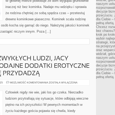
W głównej mierze powoduje że dom wygląda gruntownie
UKAZYWAĆ
naszym usłu
REKLAMY
inaczej niż bez kominka. Nadaje mu wdzięku i sprawia
MIĘDZYNARODOWE
rozpoznawaln
decyzje bizn
że rodzina chętniej ze sobą spędza czas – przetestuj
przeczuciu. 
drewno kominkowe piaseczno. Kominek scala rodzinę
dla Ciebie – 
pełną ofertą.
e osób kocha się garnąć do niego. Należytej jakości kominek
Chcesz rozwi
bez chaosu?
a zastąpić niczym innym. Poza […]
krok po krok
wybór najlep
strategii, k
na przejrzys
oraz wsparci
widział, gdz
naszym usłu
WYKŁYCH LUDZI, JACY
rozpoznawaln
RODAJNE DODATKI EROTYCZNE
decyzje bizn
przeczuciu. 
Ę PRZYDADZĄ
dla Ciebie – 
pełną ofertą.
WSZYSTKO
025
MOŻLIWOŚĆ KOMENTOWANIA
ZOSTAŁA WYŁĄCZONA
DLA
ZWYKŁYCH
LUDZI,
Człowiek nigdy nie wie, jaki los go czeka. Nierzadko
JACY
WIEDZĄ,
ludziom przytrafiają się sytuacje, które odbijają wieczne
ŻE
MIARODAJNE
piętno na ich przyszłości W pewnych momentach w
DODATKI
EROTYCZNE
życiu każdego gościa pojawia się chwila, kiedy
Z
PEWNOŚCIĄ