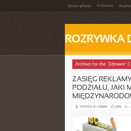
Archiwum
Strona główna
Artykuł
ROZRYWKA 
Archive for the ‘Zdrowie’ 
ZASIĘG REKLAM
PODZIAŁU, JAK
MIĘDZYNARODO
POSTED BY ADMIN
WRZ - 21 -