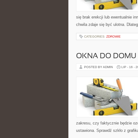
się brak erekcji lub ewentualnie 
chwila zdaje się być ulotna. Dlate
CATEGORIES:
ZDROWIE
OKNA DO DOMU
POSTED BY ADMIN
LIP - 16 - 
zakresu, czy faktycznie będzie oz
ustawiona. Sprawdź szkło z grafi