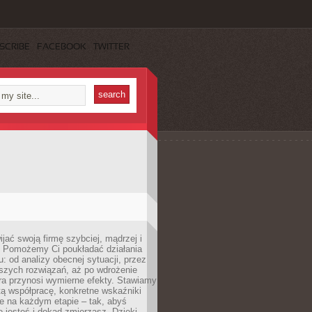
SCRIBE
FACEBOOK
TWITTER
jać swoją firmę szybciej, mądrzej i
 Pomożemy Ci poukładać działania
u: od analizy obecnej sytuacji, przez
szych rozwiązań, aż po wdrożenie
tóra przynosi wymierne efekty. Stawiamy
tą współpracę, konkretne wskaźniki
e na każdym etapie – tak, abyś
ie jesteś i dokąd zmierzasz. Dzięki