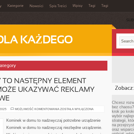
Kategorie
Wpisy
Tagi
Tagi
y
Nowości
Spis Treści
SUB
DLA KAŻDEGO
Category
Y TO NASTĘPNY ELEMENT
Zobacz:
I MOŻE UKAZYWAĆ REKLAMY
WE
Chcesz rozwi
bez chaosu?
ZASIĘG
 2025
MOŻLIWOŚĆ KOMENTOWANIA
ZOSTAŁA WYŁĄCZONA
krok po krok
REKLAMY
TO
wybór najlep
NASTĘPNY
Kominek w domu to nadzwyczaj potrzebne urządzenie
strategii, k
ELEMENT
na przejrzys
PODZIAŁU,
Kominek w domu to nadzwyczaj niezbędne urządzenie.
JAKI
oraz wsparci
MOŻE
widział, gdz