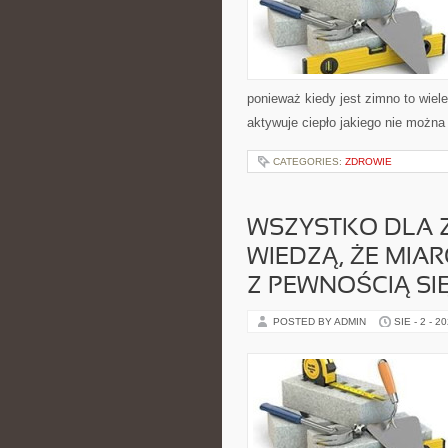
ponieważ kiedy jest zimno to wiel
aktywuje ciepło jakiego nie możn
CATEGORIES:
ZDROWIE
WSZYSTKO DLA Z
WIEDZĄ, ŻE MIA
Z PEWNOŚCIĄ SI
POSTED BY ADMIN
SIE - 2 - 2