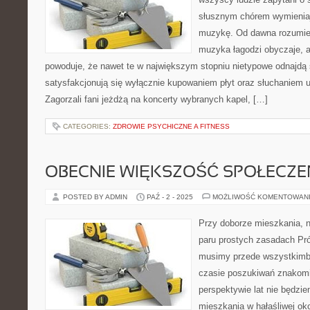
słusznym chórem wymieniaj
muzykę. Od dawna rozumie 
muzyka łagodzi obyczaje, a
powoduje, że nawet te w największym stopniu nietypowe odnajdą sw
satysfakcjonują się wyłącznie kupowaniem płyt oraz słuchaniem
Zagorzali fani jeżdżą na koncerty wybranych kapel, […]
CATEGORIES:
ZDROWIE PSYCHICZNE A FITNESS
OBECNIE WIĘKSZOŚĆ SPOŁECZ
POSTED BY ADMIN
PAŹ - 2 - 2025
MOŻLIWOŚĆ KOMENTOWAN
Przy doborze mieszkania, 
paru prostych zasadach Pr
musimy przede wszystkimbr
czasie poszukiwań znakom
perspektywie lat nie będzi
mieszkania w hałaśliwej oko