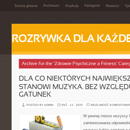
Archiwum
Kategorie
Strona główna
Artykuły
Nowości
Spi
ROZRYWKA DLA KAŻD
Archive for the ‘Zdrowie Psychiczne a Fitness’ Cate
DLA CO NIEKTÓRYCH NAJWIĘKSZ
STANOWI MUZYKA. BEZ WZGLĘD
GATUNEK
POSTED BY ADMIN
PAŹ - 13 - 2025
MOŻLIWOŚĆ KOMENTOWA
W pewnej mierze wszyscy l
zainteresowania odpowied
wszyscy ludzie zapytani o 