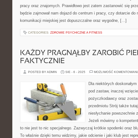
pracy oraz znajomych. Prawidłowo jest zatem zastanowić się prz
będzie zajmował nam dojazd do centrum i pracy, czy dotarcie do
komunikacji miejskiej jest dopuszczalne oraz wygodne, […]
CATEGORIES:
ZDROWIE PSYCHICZNE A FITNESS
KAŻDY PRAGNĄŁBY ZAROBIĆ PIE
FAKTYCZNIE
POSTED BY ADMIN
SIE - 6 - 2025
MOŻLIWOŚĆ KOMENTOWAN
Dla niektórych doskonałym
pod zastaw, inaczej wzięcie
pożyczkodawcy oraz zostaw
przedmiotu Strój także tutaj
niesłychanie powszechnie 
Jeżeli mówimy o kompetentn
to nie jest to nic specjalnego. Zazwyczaj krótkie spodenki oraz 
To właśnie dzięki temu widzimy, jakie odcienie i jaki klub jest r