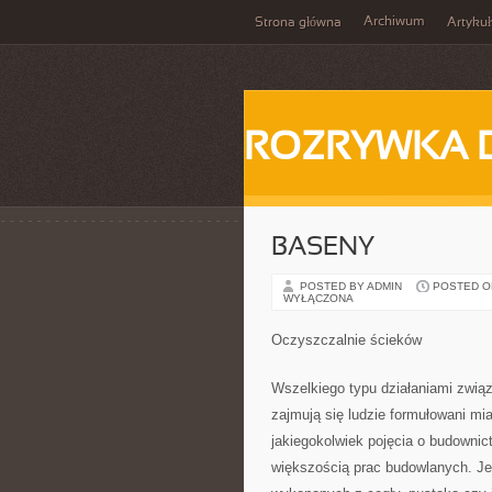
Archiwum
Strona główna
Artykuł
ROZRYWKA 
BASENY
POSTED BY ADMIN
POSTED ON 
WYŁĄCZONA
Oczyszczalnie ścieków
Wszelkiego typu działaniami zwi
zajmują się ludzie formułowani m
jakiegokolwiek pojęcia o budownic
większością prac budowlanych. Je