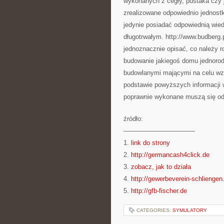
wykonanych z cegły, pustaka czy j
zrealizowane odpowiednio jednostk
jedynie posiadać odpowiednią wied
długotrwałym. http://www.budberg.p
jednoznacznie opisać, co należy r
budowanie jakiegoś domu jednorod
budowlanymi mającymi na celu wzn
podstawie powyższych informacji 
poprawnie wykonane muszą się od
źródło:
———————————
1.
link do strony
2.
http://germancash4click.de
3.
zobacz, jak to działa
4.
http://gewerbeverein-schliengen
5.
http://gfb-fischer.de
CATEGORIES:
SYMULATORY