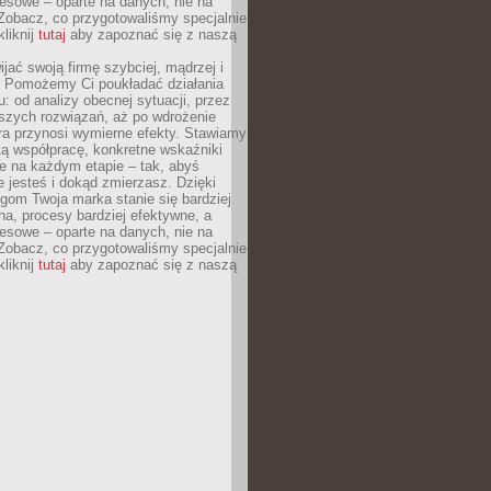
esowe – oparte na danych, nie na
Zobacz, co przygotowaliśmy specjalnie
kliknij
tutaj
aby zapoznać się z naszą
jać swoją firmę szybciej, mądrzej i
 Pomożemy Ci poukładać działania
u: od analizy obecnej sytuacji, przez
szych rozwiązań, aż po wdrożenie
tóra przynosi wymierne efekty. Stawiamy
tą współpracę, konkretne wskaźniki
e na każdym etapie – tak, abyś
ie jesteś i dokąd zmierzasz. Dzięki
gom Twoja marka stanie się bardziej
a, procesy bardziej efektywne, a
esowe – oparte na danych, nie na
Zobacz, co przygotowaliśmy specjalnie
kliknij
tutaj
aby zapoznać się z naszą