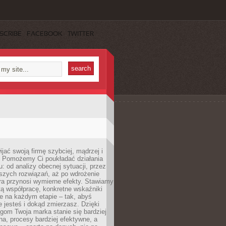
SCRIBE
FACEBOOK
TWITTER
jać swoją firmę szybciej, mądrzej i
 Pomożemy Ci poukładać działania
u: od analizy obecnej sytuacji, przez
szych rozwiązań, aż po wdrożenie
tóra przynosi wymierne efekty. Stawiamy
tą współpracę, konkretne wskaźniki
e na każdym etapie – tak, abyś
ie jesteś i dokąd zmierzasz. Dzięki
gom Twoja marka stanie się bardziej
a, procesy bardziej efektywne, a