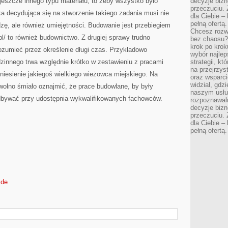
eszcze innego typu materiału, to żeby wszystko było
decyzje bizn
przeczuciu. 
a decydująca się na stworzenie takiego zadania musi nie
dla Ciebie – 
pełną ofertą.
zę, ale również umiejętności. Budowanie jest przebiegiem
Chcesz rozwi
l/ to również budownictwo. Z drugiej sprawy trudno
bez chaosu?
krok po krok
ozumieć przez określenie długi czas. Przykładowo
wybór najlep
zinnego trwa względnie krótko w zestawieniu z pracami
strategii, k
na przejrzys
iesienie jakiegoś wielkiego wieżowca miejskiego. Na
oraz wsparci
widział, gdz
wolno śmiało oznajmić, że prace budowlane, by były
naszym usłu
bywać przy udostępnia wykwalifikowanych fachowców.
rozpoznawaln
decyzje bizn
przeczuciu. 
dla Ciebie – 
pełną ofertą.
.de