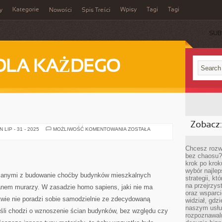
Kategorie
Wpisy
Tagi
Tagi
y
Nowości
Spis Treści
SUB
DLA KAŻDEGO
Zobacz:
BASENY
LIP - 31 - 2025
MOŻLIWOŚĆ KOMENTOWANIA
ZOSTAŁA
Chcesz rozwi
bez chaosu?
krok po krok
wybór najlep
ązanymi z budowanie choćby budynków mieszkalnych
strategii, k
na przejrzys
ianem murarzy. W zasadzie homo sapiens, jaki nie ma
oraz wsparci
twie nie poradzi sobie samodzielnie ze zdecydowaną
widział, gdz
naszym usłu
śli chodzi o wznoszenie ścian budynków, bez względu czy
rozpoznawaln