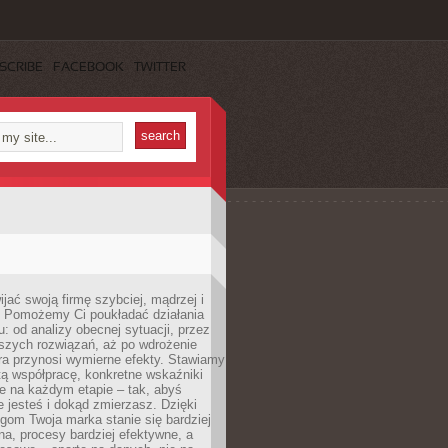
SCRIBE
FACEBOOK
TWITTER
jać swoją firmę szybciej, mądrzej i
 Pomożemy Ci poukładać działania
u: od analizy obecnej sytuacji, przez
szych rozwiązań, aż po wdrożenie
tóra przynosi wymierne efekty. Stawiamy
tą współpracę, konkretne wskaźniki
e na każdym etapie – tak, abyś
ie jesteś i dokąd zmierzasz. Dzięki
gom Twoja marka stanie się bardziej
a, procesy bardziej efektywne, a