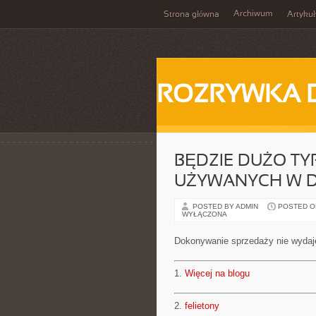
Archiwum
Strona główna
Artykuł
ROZRYWKA 
BĘDZIE DUŻO TY
UŻYWANYCH W D
POSTED BY ADMIN
POSTED ON 
WYŁĄCZONA
Dokonywanie sprzedaży nie wydaje
1.
Więcej na blogu
2.
felietony