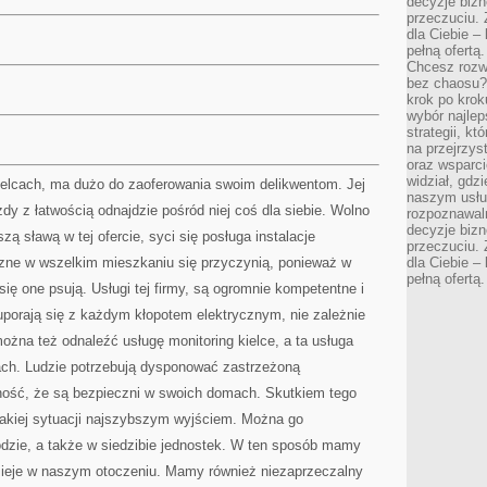
decyzje bizn
przeczuciu. 
dla Ciebie – 
pełną ofertą.
Chcesz rozwi
bez chaosu?
krok po krok
wybór najlep
strategii, k
na przejrzys
oraz wsparci
widział, gdz
ielcach, ma dużo do zaoferowania swoim delikwentom. Jej
naszym usłu
ażdy z łatwością odnajdzie pośród niej coś dla siebie. Wolno
rozpoznawaln
decyzje bizn
zą sławą w tej ofercie, syci się posługa instalacje
przeczuciu. 
yczne w wszelkim mieszkaniu się przyczynią, ponieważ w
dla Ciebie – 
pełną ofertą.
 one psują. Usługi tej firmy, są ogromnie kompetentne i
uporają się z każdym kłopotem elektrycznym, nie zależnie
ożna też odnaleźć usługę monitoring kielce, a ta usługa
rach. Ludzie potrzebują dysponować zastrzeżoną
ność, że są bezpieczni w swoich domach. Skutkiem tego
takiej sytuacji najszybszym wyjściem. Można go
zie, a także w siedzibie jednostek. W ten sposób mamy
dzieje w naszym otoczeniu. Mamy również niezaprzeczalny