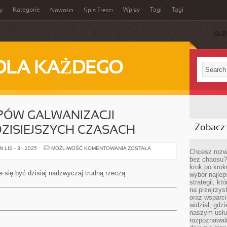
Kategorie
Wpisy
Tagi
Tagi
y
Nowości
Spis Treści
SUB
DLA KAŻDEGO
PÓW GALWANIZACJI
Zobacz:
ZISIEJSZYCH CZASACH
BĘDZIE
LIS - 3 - 2025
MOŻLIWOŚĆ KOMENTOWANIA
ZOSTAŁA
Chcesz rozwi
DUŻO
bez chaosu?
TYPÓW
GALWANIZACJI
krok po krok
UŻYWANYCH
 się być dzisiaj nadzwyczaj trudną rzeczą
wybór najlep
W
DZISIEJSZYCH
strategii, k
CZASACH
na przejrzys
oraz wsparci
widział, gdz
naszym usłu
rozpoznawaln