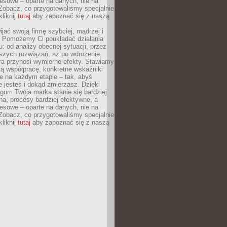
esowe – oparte na danych, nie na
Zobacz, co przygotowaliśmy specjalnie
kliknij
tutaj
aby zapoznać się z naszą
jać swoją firmę szybciej, mądrzej i
 Pomożemy Ci poukładać działania
u: od analizy obecnej sytuacji, przez
szych rozwiązań, aż po wdrożenie
tóra przynosi wymierne efekty. Stawiamy
tą współpracę, konkretne wskaźniki
e na każdym etapie – tak, abyś
ie jesteś i dokąd zmierzasz. Dzięki
gom Twoja marka stanie się bardziej
a, procesy bardziej efektywne, a
esowe – oparte na danych, nie na
Zobacz, co przygotowaliśmy specjalnie
kliknij
tutaj
aby zapoznać się z naszą