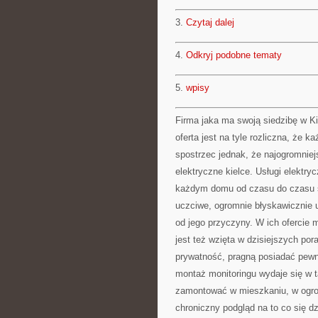
3.
Czytaj dalej
4.
Odkryj podobne tematy
5.
wpisy
Firma jaka ma swoją siedzibę w K
oferta jest na tyle rozliczna, że k
spostrzec jednak, że najogromniejs
elektryczne kielce. Usługi elektr
każdym domu od czasu do czasu się
uczciwe, ogromnie błyskawicznie 
od jego przyczyny. W ich ofercie m
jest też wzięta w dzisiejszych po
prywatność, pragną posiadać pew
montaż monitoringu wydaje się w 
zamontować w mieszkaniu, w ogrod
chroniczny podgląd na to co się 