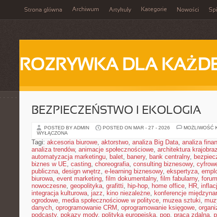
Archiwum
Kategorie
Strona główna
Artykuły
Nowości
Spi
ROZRYWKA DLA KAŻD
BEZPIECZEŃSTWO I EKOLOGIA
POSTED BY ADMIN
POSTED ON MAR - 27 - 2026
MOŻLIWOŚĆ 
WYŁĄCZONA
Tagi:
akcesoria biurowe
,
aktorstwo
,
analiza Big Data
,
analiza fin
analiza trendów
,
animacje społecznościowe
,
architektura krajobra
automatyzacja marketingu
,
balet
,
banery
,
bank centralny
,
bezpiec
biznes w UE
,
casting
,
choreografia
,
consulting biznesowy
,
cyfrow
publiczna
,
design wnętrz
,
e-learning biznesowy
,
ekspertyza
,
emplo
biurowa
,
event marketing
,
film dokumentalny
,
film fabularny
,
foru
nowoczesne
,
geopolityka
,
grafitti
,
hip-hop
,
home office
,
HR
,
inflac
integracja kulturowa
,
jazz
,
kino niezależne
,
konferencje międzyna
ogrodowe
,
media społecznościowe w polityce
,
muzea sztuki
,
muz
danych
,
oprogramowanie CRM
,
oprogramowanie księgowe
,
organ
podcasty
,
pokazy mody
,
polityka europejska
,
pop
,
praca zdalna
,
p