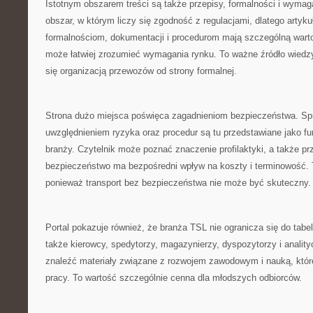
Istotnym obszarem treści są także przepisy, formalności i wymag
obszar, w którym liczy się zgodność z regulacjami, dlatego artyk
formalnościom, dokumentacji i procedurom mają szczególną warto
może łatwiej zrozumieć wymagania rynku. To ważne źródło wiedzy 
się organizacją przewozów od strony formalnej.
Strona dużo miejsca poświęca zagadnieniom bezpieczeństwa. Spr
uwzględnieniem ryzyka oraz procedur są tu przedstawiane jako fu
branży. Czytelnik może poznać znaczenie profilaktyki, a także pr
bezpieczeństwo ma bezpośredni wpływ na koszty i terminowość. T
ponieważ transport bez bezpieczeństwa nie może być skuteczny.
Portal pokazuje również, że branża TSL nie ogranicza się do tabe
także kierowcy, spedytorzy, magazynierzy, dyspozytorzy i anality
znaleźć materiały związane z rozwojem zawodowym i nauką, któ
pracy. To wartość szczególnie cenna dla młodszych odbiorców.