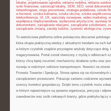
lokalne
,
projektowanie ogrodów
,
reklama mobilna
,
reklama outdoor
rynki finansowe
,
samorząd lokalny
,
SEM
,
SEO
,
serial dokumental
networkingowe
,
stopy procentowe
,
strategia podatkowa
,
szkoła fi
w biznesie
,
sztuka kulinarna
,
sztuka uliczna
,
sztuka współczesna
telekonferencje
,
UI
,
UX
,
warsztaty rozwojowe
,
wideo marketing
,
w
współpraca międzynarodowa
,
wydarzenia artystyczne
,
wystawy b
dokumentami
,
zarządzanie relacjami
,
zarządzanie szkoleniami
,
z
zarządzanie zmianą
,
zasoby ludzkie
,
żywność ekologiczna
,
żywno
To wartościowa platforma online poświęcona obszarowi polskiego t
która skupia praktyczną wiedzę z aktualnymi trendami na ruch lud
w którym czytelnik znajdzie przystępne artykuły dotyczące dróg, ko
magazynowania. Portal został stworzony z myślą o odbiorcach sz
którzy chcą lepiej rozumieć mechanizmy działania rynku oraz p
rozwoju w rodzimym sektorze transportowym. Nowości na stronie
Przewóz Towarów i Spedycja. Strona opiera się na różnorodnych
zarządzaniem przewozami. Pokazuje zarówno codzienne wyzwania
szerszy kontekst gospodarczy. Dzięki temu czytelnik może zobac
w którym najważniejsze są sprawna organizacja, precyzja i odpowi
zawodowców oraz osób ciekawych branży, gdzie praktyka łączy si