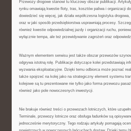
Przewozy drogowe stanowi tu kluczowy obszar publikacji. Artykuł
rynku omawiają kwestie floty, tras, kosztów paliwa i organizacji 
dowiedzieć się więcej, jak działa współczesna logistyka drogowa, j
oraz w jaki sposób przedsiębiorstwa usprawniają procesy. Szczeg
również kwestie odpowiedzialnej jazdy i organizacji ruchu, ponie
wyłącznie tempa, ale też przewidywanie zagrożeń oraz odpowiedz
Ważnym elementem serwisu jest także obszar przewozów szynow
odgrywa istotną rolę. Publikacje dotyczące kolei przedstawiają inf
wyzwania eksploatacyjne. Dzięki temu odbiorca może poznać real
także spojrzeć na kolej jako na strategiczny element systemu tr
kolejowe są tu prezentowane nie tylko jako forma przewozu pasaż
również jako pole nowoczesnych inwestycji.
Nie brakuje również treści o przewozach lotniczych, które uzupełni
Terminale, przewozy lotnicze oraz obsługa ładunków są opisywan
jednocześnie merytoryczny. Tego rodzaju artykuły pomagają ocen
powietrznych w nowoczesnych łańcuchach dostaw. Dzięki temu blo