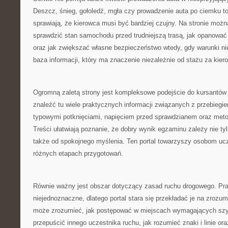
Deszcz, śnieg, gołoledź, mgła czy prowadzenie auta po ciemku to
sprawiają, że kierowca musi być bardziej czujny. Na stronie możn
sprawdzić stan samochodu przed trudniejszą trasą, jak opanować a
oraz jak zwiększać własne bezpieczeństwo wtedy, gdy warunki nie
baza informacji, który ma znaczenie niezależnie od stażu za kier
Ogromną zaletą strony jest kompleksowe podejście do kursantów
znaleźć tu wiele praktycznych informacji związanych z przebieg
typowymi potknięciami, napięciem przed sprawdzianem oraz met
Treści ułatwiają poznanie, że dobry wynik egzaminu zależy nie tyl
także od spokojnego myślenia. Ten portal towarzyszy osobom uc
różnych etapach przygotowań.
Równie ważny jest obszar dotyczący zasad ruchu drogowego. P
niejednoznaczne, dlatego portal stara się przekładać je na zrozum
może zrozumieć, jak postępować w miejscach wymagających szybk
przepuścić innego uczestnika ruchu, jak rozumieć znaki i linie o