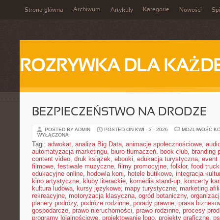
Archiwum
Kategorie
Strona główna
Artykuły
Nowości
Spi
ROZRYWKA DLA KAŻD
BEZPIECZEŃSTWO NA DRODZE
POSTED BY ADMIN
POSTED ON KWI - 3 - 2026
MOŻLIWOŚĆ K
WYŁĄCZONA
Tagi:
adwokat
,
analiza Big Data
,
animacje społecznościowe
,
audi
automatyzacja marketingu
,
biuro tłumaczeń
,
book club
,
branding 
content video
,
druk książek
,
ebooki
,
edukacja turystyczna
,
event
filmowe
,
festiwale muzyczne
,
filmy promocyjne
,
folklor
,
food truck
edukacyjne online
,
hodowla koni
,
hotele butikowe
,
integracja kult
kino artystyczne
,
kluby literackie
,
komedia stand-up
,
koncerty ka
kultura ludowa
,
kursy językowe
,
mapy turystyczne
,
marketing afil
rekreacyjne
,
motoryzacja klasyczna
,
ogród botaniczny
,
organizac
planery podróży
,
podróże rodzinne
,
porady prawne
,
prasa bizneso
gospodarcze
,
prawo nieruchomości
,
prawo rodzinne
,
procesy prod
programy lojalnościowe
,
projektowanie logo
,
projekty graficzne
,
ps