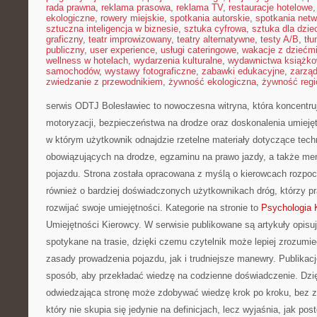
rada prawna
,
reklama prasowa
,
reklama TV
,
restauracje hotelowe
ekologiczne
,
rowery miejskie
,
spotkania autorskie
,
spotkania net
sztuczna inteligencja w biznesie
,
sztuka cyfrowa
,
sztuka dla dzie
graficzny
,
teatr improwizowany
,
teatry alternatywne
,
testy A/B
,
tł
publiczny
,
user experience
,
usługi cateringowe
,
wakacje z dziećm
wellness w hotelach
,
wydarzenia kulturalne
,
wydawnictwa książk
samochodów
,
wystawy fotograficzne
,
zabawki edukacyjne
,
zarzą
zwiedzanie z przewodnikiem
,
żywność ekologiczna
,
żywność regi
serwis ODTJ Bolesławiec to nowoczesna witryna, która koncentru
motoryzacji, bezpieczeństwa na drodze oraz doskonalenia umiejęt
w którym użytkownik odnajdzie rzetelne materiały dotyczące techni
obowiązujących na drodze, egzaminu na prawo jazdy, a także men
pojazdu. Strona została opracowana z myślą o kierowcach rozpoc
również o bardziej doświadczonych użytkownikach dróg, którzy p
rozwijać swoje umiejętności. Kategorie na stronie to
Psychologia 
Umiejętności Kierowcy. W serwisie publikowane są artykuły opisu
spotykane na trasie, dzięki czemu czytelnik może lepiej zrozumi
zasady prowadzenia pojazdu, jak i trudniejsze manewry. Publikac
sposób, aby przekładać wiedzę na codzienne doświadczenie. Dzi
odwiedzająca stronę może zdobywać wiedzę krok po kroku, bez z
który nie skupia się jedynie na definicjach, lecz wyjaśnia, jak p