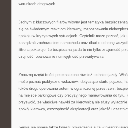
warunkach drogowych.
Jednym z kluczowych filarów witryny jest tematyka bezpieczeństw
się na świadomym reakcjom kierowcy, rozpoznawaniu niebezpiec
spokoju w kryzysowych sytuacjach. Czytelnik może poznać, jak u
zarządzać zachowaniem samochodu oraz dbać o ochronę wszystk
Strona pokazuje, że bezpieczna jazda to nie tylko znajomość prz
czujność, opanowanie i umiejętność przewidywania.
Znaczną część treści przeznaczono również technice jazdy. Właś
może poznać praktyczne wskazówki dotyczące startu pojazdu, h
łuków drogi, operowania autem w ograniczonej przestrzeni, bezp
na miejsce parkingowe czy precyzyjnego manewrowania do tyłu. 
przyswoić, że właściwe nawyki za kierownicą nie służy wyłącznie
spokój kierowcy, oszczędność eksploatacji oraz jakość uczestnic
Serwis nie pomija także kwestii prowadzenia auta w niesprzyjając