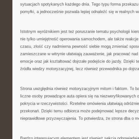
sytuacjach spotykanych każdego dnia. Tego typu forma przekaz
pomyłki, a jednocześnie pozwala lepiej odnaleźć się w realnych 
Istotnym wyróżnikiem jest też poruszanie tematu psychologii kie
nie tylko umiejętność operowania samochodem, ale także reakcje
czasu, złość czy nadmierna pewność siebie mogą zmieniać sposó
zamieszczane w witrynie ułatwiają zauważenie, jak pracować nad 
emocje oraz jak kształtować dojrzałe podejście do jazdy. Dzięki te
źródła wiedzy motoryzacyjnej, lecz również przewodnika po dojrza
Strona uwzględnia również motoryzacyjnym mitom i faktom. To b
liczne osoby prowadzące auta opiera się na niezweryfikowanych o
pokrycia w rzeczywistości. Rzetelne omówienia ułatwiają odróżni
przekonań. Dzięki temu odbiorca może podejmować lepsze decyzj
nieprawidłowe przyzwyczajenia. To potwierdza, że strona dba o m
Bardzo interesującym elementem jest również sekcja odpowiadaj