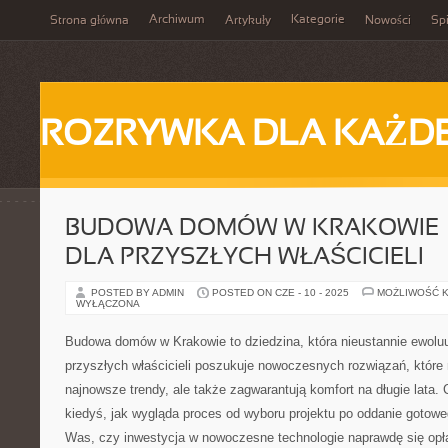
Archiwum
Kategorie
Strona główna
Artykuły
Nowości
Spi
ROZRYWKA DLA KAŻD
BUDOWA DOMÓW W KRAKOWIE –
DLA PRZYSZŁYCH WŁAŚCICIELI
POSTED BY ADMIN
POSTED ON CZE - 10 - 2025
MOŻLIWOŚĆ 
WYŁĄCZONA
Budowa domów w Krakowie to dziedzina, która nieustannie ewoluu
przyszłych właścicieli poszukuje nowoczesnych rozwiązań, które 
najnowsze trendy, ale także zagwarantują komfort na długie lata. 
kiedyś, jak wygląda proces od wyboru projektu po oddanie gotow
Was, czy inwestycja w nowoczesne technologie naprawdę się opł