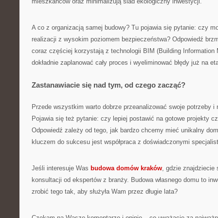
mieszkańców oraz minimalizują ślad ekologiczny inwestycji.
A co z organizacją samej budowy? Tu pojawia się pytanie: czy 
realizacji z wysokim poziomem bezpieczeństwa? Odpowiedź brzmi:
coraz częściej korzystają z technologii BIM (Building Information
dokładnie zaplanować cały proces i wyeliminować błędy już na eta
Zastanawiacie się nad tym, od czego zacząć?
Przede wszystkim warto dobrze przeanalizować swoje potrzeby i 
Pojawia się też pytanie: czy lepiej postawić na gotowe projekty c
Odpowiedź zależy od tego, jak bardzo chcemy mieć unikalny dom 
kluczem do sukcesu jest współpraca z doświadczonymi specjalis
Jeśli interesuje Was
budowa domów kraków
, gdzie znajdziecie 
konsultacji od ekspertów z branży. Budowa własnego domu to inwe
zrobić tego tak, aby służyła Wam przez długie lata?
Czekam na Wasze komentarze i opinie – co uważacie za najważn