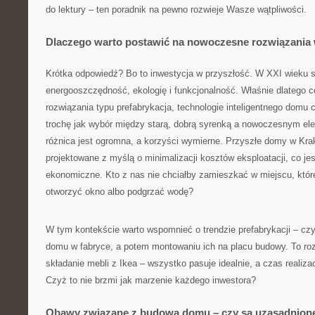
do lektury – ten poradnik na pewno rozwieje Wasze wątpliwości.
Dlaczego warto postawić na nowoczesne rozwiązani
Krótka odpowiedź? Bo to inwestycja w przyszłość. W XXI wieku 
energooszczędność, ekologię i funkcjonalność. Właśnie dlatego 
rozwiązania typu prefabrykacja, technologie inteligentnego domu 
trochę jak wybór między starą, dobrą syrenką a nowoczesnym 
różnica jest ogromna, a korzyści wymierne. Przyszłe domy w Kra
projektowane z myślą o minimalizacji kosztów eksploatacji, co jest
ekonomiczne. Kto z nas nie chciałby zamieszkać w miejscu, któr
otworzyć okno albo podgrzać wodę?
W tym kontekście warto wspomnieć o trendzie prefabrykacji – cz
domu w fabryce, a potem montowaniu ich na placu budowy. To ro
składanie mebli z Ikea – wszystko pasuje idealnie, a czas realiza
Czyż to nie brzmi jak marzenie każdego inwestora?
Obawy związane z budową domu – czy są uzasadnion