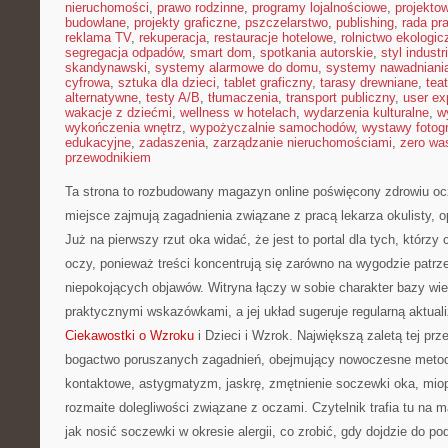
nieruchomości
,
prawo rodzinne
,
programy lojalnościowe
,
projekto
budowlane
,
projekty graficzne
,
pszczelarstwo
,
publishing
,
rada pr
reklama TV
,
rekuperacja
,
restauracje hotelowe
,
rolnictwo ekologic
segregacja odpadów
,
smart dom
,
spotkania autorskie
,
styl industr
skandynawski
,
systemy alarmowe do domu
,
systemy nawadniani
cyfrowa
,
sztuka dla dzieci
,
tablet graficzny
,
tarasy drewniane
,
tea
alternatywne
,
testy A/B
,
tłumaczenia
,
transport publiczny
,
user ex
wakacje z dziećmi
,
wellness w hotelach
,
wydarzenia kulturalne
,
w
wykończenia wnętrz
,
wypożyczalnie samochodów
,
wystawy fotogr
edukacyjne
,
zadaszenia
,
zarządzanie nieruchomościami
,
zero wa
przewodnikiem
Ta strona to rozbudowany magazyn online poświęcony zdrowiu oc
miejsce zajmują zagadnienia związane z pracą lekarza okulisty, o
Już na pierwszy rzut oka widać, że jest to portal dla tych, którzy
oczy, ponieważ treści koncentrują się zarówno na wygodzie patrze
niepokojących objawów. Witryna łączy w sobie charakter bazy wi
praktycznymi wskazówkami, a jej układ sugeruje regularną aktuali
Ciekawostki o Wzroku
i Dzieci i Wzrok. Największą zaletą tej prze
bogactwo poruszanych zagadnień, obejmujący nowoczesne metod
kontaktowe, astygmatyzm, jaskrę, zmętnienie soczewki oka, mio
rozmaite dolegliwości związane z oczami. Czytelnik trafia tu na m
jak nosić soczewki w okresie alergii, co zrobić, gdy dojdzie do po