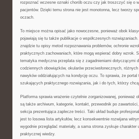
rozpoznać wczesne oznaki chorób oczu czy jak troszczyć się o 
pacjentów. Dzięki temu strona nie jest monotonna, lecz tworzy 
oczach.
To miejsce można opisać jako nowoczesne, ponieważ obok kla
pojawiają się tu także publikacje o współczesnych rozwiązaniach
znajdzie tu opisy metod rozpoznawania problemów, ochronie wzrok
praktycznych zachowaniach, które mogą wspierać dobry wzrok. Sz
tematyka medyczna przeplata się z zagadnieniami dotyczącymi d
codziennych obowiązków, okularów przeciwsłonecznych, różnych
nawyków oddziałujących na kondycję oczu. To sprawia, że portal 
szukających praktycznego rozwiązania, jak i do tych, którzy chc
Platforma sprawia wrażenie czytelnie zorganizowanej, ponieważ o
są także archiwum, kategorie, kontakt, przewodnik po zawartości,
sekcja prezentująca zaplecze treści. Taki układ buduje profesjonal
jest to losowa lista artykułów, lecz konsekwentnie rozwijana witr
wygodnie przeglądać materiały, a sama strona zyskuje charakter
praktycznej wiedzy.