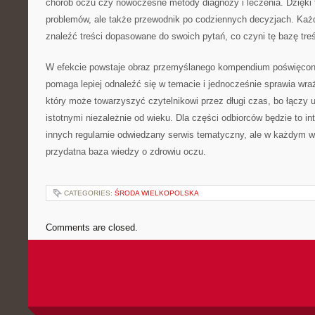
chorób oczu czy nowoczesne metody diagnozy i leczenia. Dzięki 
problemów, ale także przewodnik po codziennych decyzjach. Każ
znaleźć treści dopasowane do swoich pytań, co czyni tę bazę treś
W efekcie powstaje obraz przemyślanego kompendium poświęcone
pomaga lepiej odnaleźć się w temacie i jednocześnie sprawia wraż
który może towarzyszyć czytelnikowi przez długi czas, bo łączy
istotnymi niezależnie od wieku. Dla części odbiorców będzie to in
innych regularnie odwiedzany serwis tematyczny, ale w każdym wa
przydatna baza wiedzy o zdrowiu oczu.
CATEGORIES:
ŚRODA WIELKOPOLSKA
Comments are closed.