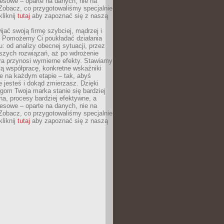
esowe – oparte na danych, nie na
Zobacz, co przygotowaliśmy specjalnie
kliknij
tutaj
aby zapoznać się z naszą
jać swoją firmę szybciej, mądrzej i
 Pomożemy Ci poukładać działania
u: od analizy obecnej sytuacji, przez
szych rozwiązań, aż po wdrożenie
tóra przynosi wymierne efekty. Stawiamy
tą współpracę, konkretne wskaźniki
e na każdym etapie – tak, abyś
ie jesteś i dokąd zmierzasz. Dzięki
gom Twoja marka stanie się bardziej
a, procesy bardziej efektywne, a
esowe – oparte na danych, nie na
Zobacz, co przygotowaliśmy specjalnie
kliknij
tutaj
aby zapoznać się z naszą