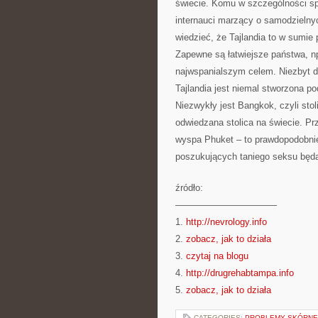
świecie. Komu w szczególności sp
internauci marzący o samodzielny
wiedzieć, że Tajlandia to w sumie
Zapewne są łatwiejsze państwa, np.
najwspanialszym celem. Niezbyt d
Tajlandia jest niemal stworzona p
Niezwykły jest Bangkok, czyli stol
odwiedzana stolica na świecie. P
wyspa Phuket – to prawdopodobnie
poszukujących taniego seksu będą
źródło:
———————————
1.
http://nevrology.info
2.
zobacz, jak to działa
3.
czytaj na blogu
4.
http://drugrehabtampa.info
5.
zobacz, jak to działa
CATEGORIES:
PROBLEMY SKÓRNE