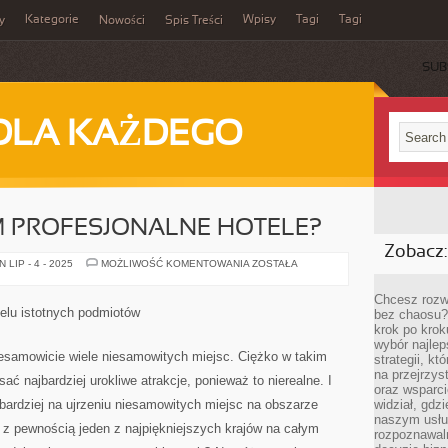
Kategorie
Wpisy
Tagi
Tagi
y
Nowości
Spis Treści
SUB
DLA KAŻDEGO
M PROFESJONALNE HOTELE?
Zobacz:
CO
LIP - 4 - 2025
MOŻLIWOŚĆ KOMENTOWANIA
ZOSTAŁA
OFERUJĄ
NAM
PROFESJONALNE
Chcesz rozwi
HOTELE?
ielu istotnych podmiotów
bez chaosu?
krok po krok
wybór najlep
esamowicie wiele niesamowitych miejsc. Ciężko w takim
strategii, k
na przejrzys
sać najbardziej urokliwe atrakcje, ponieważ to nierealne. I
oraz wsparci
bardziej na ujrzeniu niesamowitych miejsc na obszarze
widział, gdz
naszym usłu
o z pewnością jeden z najpiękniejszych krajów na całym
rozpoznawaln