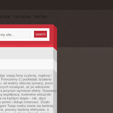
SCRIBE
FACEBOOK
TWITTER
jać swoją firmę szybciej, mądrzej i
 Pomożemy Ci poukładać działania
u: od analizy obecnej sytuacji, przez
szych rozwiązań, aż po wdrożenie
tóra przynosi wymierne efekty. Stawiamy
tą współpracę, konkretne wskaźniki
e na każdym etapie – tak, abyś
ie jesteś i dokąd zmierzasz. Dzięki
gom Twoja marka stanie się bardziej
a, procesy bardziej efektywne, a