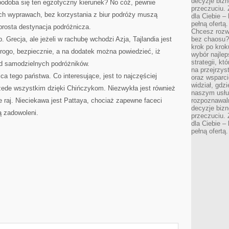
decyzje bizn
odoba się ten egzotyczny kierunek? No cóż, pewnie
przeczuciu. 
ch wyprawach, bez korzystania z biur podróży muszą
dla Ciebie – 
pełną ofertą.
 prosta destynacja podróżnicza.
Chcesz rozwi
 Grecja, ale jeżeli w rachubę wchodzi Azja, Tajlandia jest
bez chaosu?
krok po krok
rogo, bezpiecznie, a na dodatek można powiedzieć, iż
wybór najlep
strategii, k
od samodzielnych podróżników.
na przejrzys
ica tego państwa. Co interesujące, jest to najczęściej
oraz wsparci
widział, gdz
rzede wszystkim dzięki Chińczykom. Niezwykła jest również
naszym usłu
 raj. Nieciekawa jest Pattaya, chociaż zapewne faceci
rozpoznawaln
decyzje bizn
 zadowoleni.
przeczuciu. 
dla Ciebie – 
pełną ofertą.