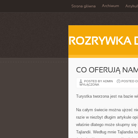
Archiwum
Strona główna
Artykuł
ROZRYWKA 
CO OFERUJĄ NA
POSTED BY ADMIN
POSTED ON 
WYŁĄCZONA
Turystka tworzona jest na bazie w
Na całym świecie można ujrzeć ni
razie w niezbyt długim artykule opi
właśnie dlatego może skupmy się 
Tajlandii. Według mnie Tajlandia t