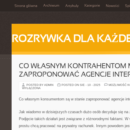
Archiwum
Kategorie
Strona główna
Artykuły
Nowości
Spi
ROZRYWKA DLA KAŻD
CO WŁASNYM KONTRAHENTOM
ZAPROPONOWAĆ AGENCJE INTE
POSTED BY ADMIN
POSTED ON SIE - 10 - 2025
MOŻLIWOŚĆ 
WYŁĄCZONA
Co własnym konsumentom są w stanie zaproponować agencje int
Jak wiadomo w dzisiejszych czasach dużo osób decyduje się na z
Podjęcie takich działań jest związane z różnorodnymi faktami. W 
prostu chcą pracować na prywatny rachunek. Innym powodem jes