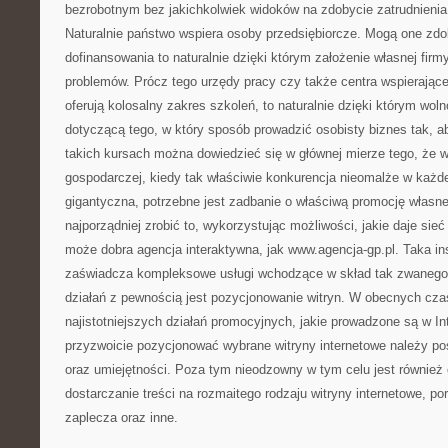
bezrobotnym bez jakichkolwiek widoków na zdobycie zatrudnienia
Naturalnie państwo wspiera osoby przedsiębiorcze. Mogą one zd
dofinansowania to naturalnie dzięki którym założenie własnej firm
problemów. Prócz tego urzędy pracy czy także centra wspierają
oferują kolosalny zakres szkoleń, to naturalnie dzięki którym wo
dotyczącą tego, w który sposób prowadzić osobisty biznes tak, 
takich kursach można dowiedzieć się w głównej mierze tego, że w 
gospodarczej, kiedy tak właściwie konkurencja nieomalże w każde
gigantyczna, potrzebne jest zadbanie o właściwą promocję własne
najporządniej zrobić to, wykorzystując możliwości, jakie daje si
może dobra agencja interaktywna, jak www.agencja-gp.pl. Taka in
zaświadcza kompleksowe usługi wchodzące w skład tak zwanego 
działań z pewnością jest pozycjonowanie witryn. W obecnych czas
najistotniejszych działań promocyjnych, jakie prowadzone są w In
przyzwoicie pozycjonować wybrane witryny internetowe należy p
oraz umiejętności. Poza tym nieodzowny w tym celu jest również 
dostarczanie treści na rozmaitego rodzaju witryny internetowe, po
zaplecza oraz inne.