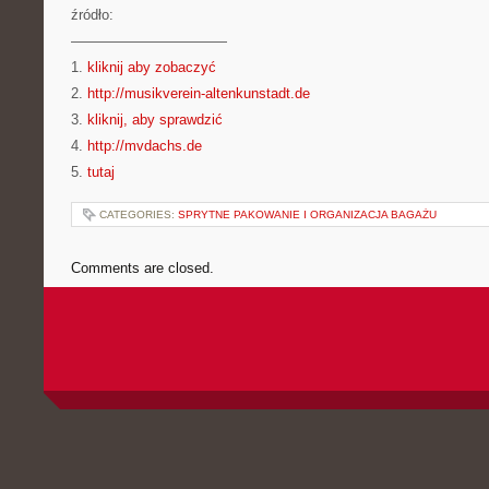
źródło:
———————————
1.
kliknij aby zobaczyć
2.
http://musikverein-altenkunstadt.de
3.
kliknij, aby sprawdzić
4.
http://mvdachs.de
5.
tutaj
CATEGORIES:
SPRYTNE PAKOWANIE I ORGANIZACJA BAGAŻU
Comments are closed.