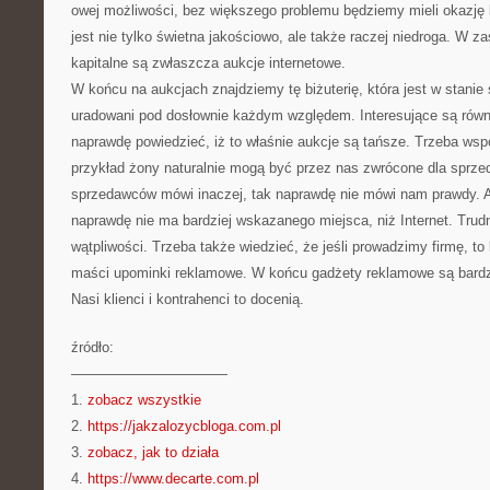
owej możliwości, bez większego problemu będziemy mieli okazję ku
jest nie tylko świetna jakościowo, ale także raczej niedroga. W zas
kapitalne są zwłaszcza aukcje internetowe.
W końcu na aukcjach znajdziemy tę biżuterię, która jest w stan
uradowani pod dosłownie każdym względem. Interesujące są równi
naprawdę powiedzieć, iż to właśnie aukcje są tańsze. Trzeba wsp
przykład żony naturalnie mogą być przez nas zwrócone dla sprzed
sprzedawców mówi inaczej, tak naprawdę nie mówi nam prawdy. 
naprawdę nie ma bardziej wskazanego miejsca, niż Internet. Trud
wątpliwości. Trzeba także wiedzieć, że jeśli prowadzimy firmę, to
maści upominki reklamowe. W końcu gadżety reklamowe są bar
Nasi klienci i kontrahenci to docenią.
źródło:
———————————
1.
zobacz wszystkie
2.
https://jakzalozycbloga.com.pl
3.
zobacz, jak to działa
4.
https://www.decarte.com.pl