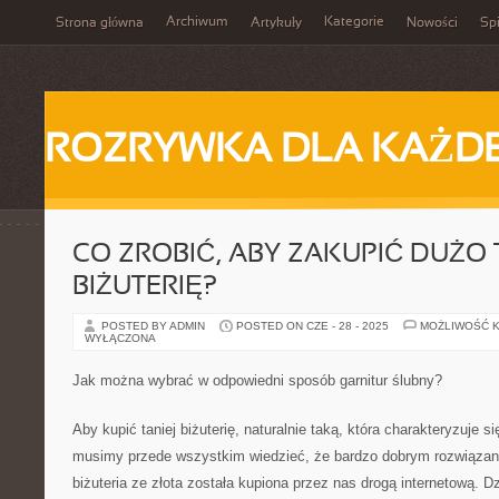
Archiwum
Kategorie
Strona główna
Artykuły
Nowości
Spi
ROZRYWKA DLA KAŻD
CO ZROBIĆ, ABY ZAKUPIĆ DUŻO 
BIŻUTERIĘ?
POSTED BY ADMIN
POSTED ON CZE - 28 - 2025
MOŻLIWOŚĆ 
WYŁĄCZONA
Jak można wybrać w odpowiedni sposób garnitur ślubny?
Aby kupić taniej biżuterię, naturalnie taką, która charakteryzuje s
musimy przede wszystkim wiedzieć, że bardzo dobrym rozwiązani
biżuteria ze złota została kupiona przez nas drogą internetową. D