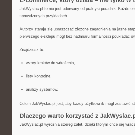
E-commerce, który działa – nie tylko w t
JakWyslac.pl to nie jest oderwany od praktyki poradnik. Każde om
sprawdzonych przykładach.
Autorzy starają się upraszczać złożone zagadnienia na jasne etap
pierwszego e-sklepu mógł bez nadmiaru formalności poukładać sw
Znajdziesz tu:
wzory kroków do wdrożenia,
listy kontrolne,
analizy systemów.
Celem JakWyslac.pl jest, aby każdy użytkownik mógł zostawić stro
Dlaczego warto korzystać z JakWyslac.
JakWyslac.pl wyróżnia szereg zalet, dzięki którym chce się wraca