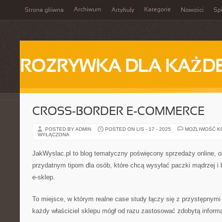
Archiwum
Kategorie
Strona główna
Artykuły
Nowości
Spi
ROZRYWKA DLA KAŻD
CROSS-BORDER E-COMMERCE
POSTED BY ADMIN
POSTED ON LIS - 17 - 2025
MOŻLIWOŚĆ 
WYŁĄCZONA
JakWyslac.pl to blog tematyczny poświęcony sprzedaży online, o
przydatnym tipom dla osób, które chcą wysyłać paczki mądrzej i
e-sklep.
To miejsce, w którym realne case study łączy się z przystępnymi
każdy właściciel sklepu mógł od razu zastosować zdobytą inform