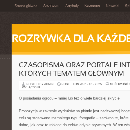
Archiwum
Kategorie
Strona główna
Artykuły
Nowości
Spi
ROZRYWKA DLA KAŻD
CZASOPISMA ORAZ PORTALE IN
KTÓRYCH TEMATEM GŁÓWNYM
POSTED BY ADMIN
POSTED ON WRZ - 16 - 2025
MOŻLIWOŚĆ 
WYŁĄCZONA
O posiadaniu ogrodu – mniej lub też o wiele bardziej skrycie
Propozycja w zakresie wydruków na płótnie jest nadzwyczaj bogat
celu są stosowane rozmaitego typu fotografie – zarówno te, któr
dobre, jak oraz te robione do celów jedynie prywatnych. W ten wł