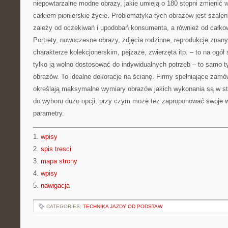
niepowtarzalne modne obrazy, jakie umieją o 180 stopni zmienić 
całkiem pionierskie życie. Problematyka tych obrazów jest szale
zależy od oczekiwań i upodobań konsumenta, a również od całkow
Portrety, nowoczesne obrazy, zdjęcia rodzinne, reprodukcje znanyc
charakterze kolekcjonerskim, pejzaże, zwierzęta itp. – to na ogó
tylko ją wolno dostosować do indywidualnych potrzeb – to samo t
obrazów. To idealne dekoracje na ścianę. Firmy spełniające zamó
określają maksymalne wymiary obrazów jakich wykonania są w sta
do wyboru dużo opcji, przy czym może też zaproponować swoje 
parametry.
1.
wpisy
2.
spis tresci
3.
mapa strony
4.
wpisy
5.
nawigacja
CATEGORIES:
TECHNIKA JAZDY OD PODSTAW