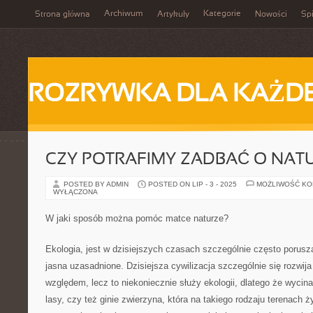
Archiwum
Kategorie
Strona główna
Artykuły
Nowości
Spi
ROZRYWKA DLA KAŻD
CZY POTRAFIMY ZADBAĆ O NAT
POSTED BY ADMIN
POSTED ON LIP - 3 - 2025
MOŻLIWOŚĆ K
WYŁĄCZONA
W jaki sposób można pomóc matce naturze?
Ekologia, jest w dzisiejszych czasach szczególnie często porus
jasna uzasadnione. Dzisiejsza cywilizacja szczególnie się rozwi
względem, lecz to niekoniecznie służy ekologii, dlatego że wycina
lasy, czy też ginie zwierzyna, która na takiego rodzaju terenach 