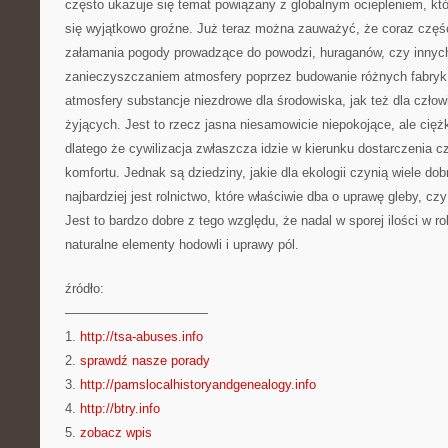
często ukazuje się temat powiązany z globalnym ociepleniem, k
się wyjątkowo groźne. Już teraz można zauważyć, że coraz częśc
załamania pogody prowadzące do powodzi, huraganów, czy inny
zanieczyszczaniem atmosfery poprzez budowanie różnych fabryk, 
atmosfery substancje niezdrowe dla środowiska, jak też dla człowi
żyjących. Jest to rzecz jasna niesamowicie niepokojące, ale cięż
dlatego że cywilizacja zwłaszcza idzie w kierunku dostarczenia 
komfortu. Jednak są dziedziny, jakie dla ekologii czynią wiele dob
najbardziej jest rolnictwo, które właściwie dba o uprawę gleby, cz
Jest to bardzo dobre z tego względu, że nadal w sporej ilości w ro
naturalne elementy hodowli i uprawy pól.
źródło:
———————————
1.
http://tsa-abuses.info
2.
sprawdź nasze porady
3.
http://pamslocalhistoryandgenealogy.info
4.
http://btry.info
5.
zobacz wpis