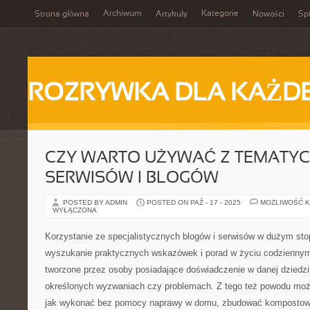
Archiwum
Kategorie
Strona główna
Artykuły
Nowości
Spi
ROZRYWKA DLA KAŻD
CZY WARTO UŻYWAĆ Z TEMATY
SERWISÓW I BLOGÓW
POSTED BY ADMIN
POSTED ON PAŹ - 17 - 2025
MOŻLIWOŚĆ 
WYŁĄCZONA
Korzystanie ze specjalistycznych blogów i serwisów w dużym sto
wyszukanie praktycznych wskazówek i porad w życiu codziennym,
tworzone przez osoby posiadające doświadczenie w danej dziedzin
określonych wyzwaniach czy problemach. Z tego też powodu moż
jak wykonać bez pomocy naprawy w domu, zbudować kompostown