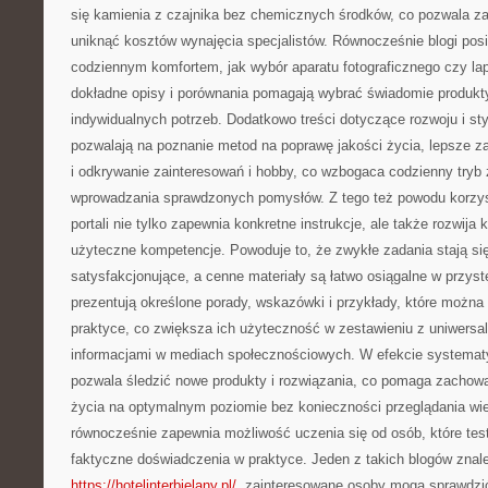
się kamienia z czajnika bez chemicznych środków, co pozwala z
uniknąć kosztów wynajęcia specjalistów. Równocześnie blogi po
codziennym komfortem, jak wybór aparatu fotograficznego czy lap
dokładne opisy i porównania pomagają wybrać świadomie produkt
indywidualnych potrzeb. Dodatkowo treści dotyczące rozwoju i st
pozwalają na poznanie metod na poprawę jakości życia, lepsze z
i odkrywanie zainteresowań i hobby, co wzbogaca codzienny tryb 
wprowadzania sprawdzonych pomysłów. Z tego też powodu korzys
portali nie tylko zapewnia konkretne instrukcje, ale także rozwi
użyteczne kompetencje. Powoduje to, że zwykłe zadania stają się 
satysfakcjonujące, a cenne materiały są łatwo osiągalne w przys
prezentują określone porady, wskazówki i przykłady, które możn
praktyce, co zwiększa ich użyteczność w zestawieniu z uniwersa
informacjami w mediach społecznościowych. W efekcie systemat
pozwala śledzić nowe produkty i rozwiązania, co pomaga zachow
życia na optymalnym poziomie bez konieczności przeglądania wie
równocześnie zapewnia możliwość uczenia się od osób, które test
faktyczne doświadczenia w praktyce. Jeden z takich blogów zna
https://hotelinterbielany.pl/
, zainteresowane osoby mogą sprawdzić