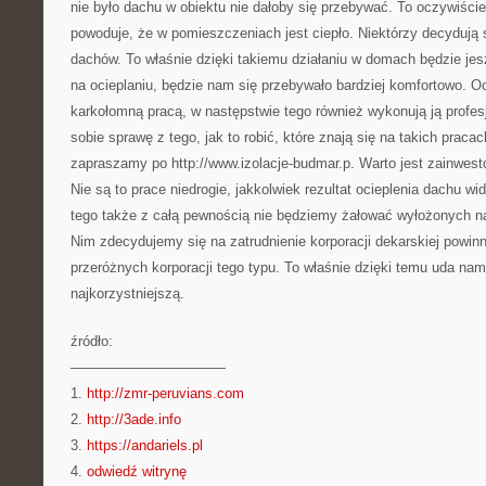
nie było dachu w obiektu nie dałoby się przebywać. To oczywiści
powoduje, że w pomieszczeniach jest ciepło. Niektórzy decydują 
dachów. To właśnie dzięki takiemu działaniu w domach będzie je
na ocieplaniu, będzie nam się przebywało bardziej komfortowo. O
karkołomną pracą, w następstwie tego również wykonują ją profesjo
sobie sprawę z tego, jak to robić, które znają się na takich prac
zapraszamy po http://www.izolacje-budmar.p. Warto jest zainwest
Nie są to prace niedrogie, jakkolwiek rezultat ocieplenia dachu w
tego także z całą pewnością nie będziemy żałować wyłożonych n
Nim zdecydujemy się na zatrudnienie korporacji dekarskiej powinn
przeróżnych korporacji tego typu. To właśnie dzięki temu uda nam
najkorzystniejszą.
źródło:
———————————
1.
http://zmr-peruvians.com
2.
http://3ade.info
3.
https://andariels.pl
4.
odwiedź witrynę