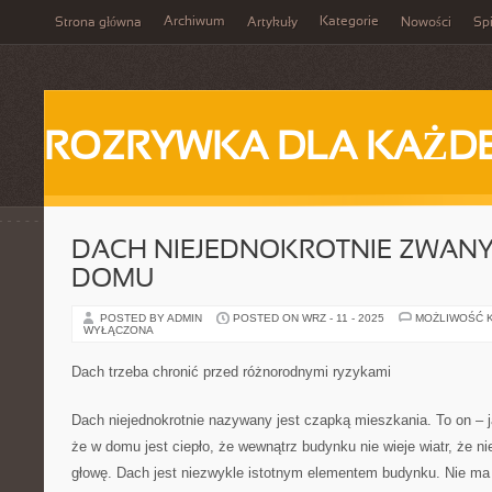
Archiwum
Kategorie
Strona główna
Artykuły
Nowości
Spi
ROZRYWKA DLA KAŻD
DACH NIEJEDNOKROTNIE ZWANY
DOMU
POSTED BY ADMIN
POSTED ON WRZ - 11 - 2025
MOŻLIWOŚĆ 
WYŁĄCZONA
Dach trzeba chronić przed różnorodnymi ryzykami
Dach niejednokrotnie nazywany jest czapką mieszkania. To on – 
że w domu jest ciepło, że wewnątrz budynku nie wieje wiatr, że 
głowę. Dach jest niezwykle istotnym elementem budynku. Nie m