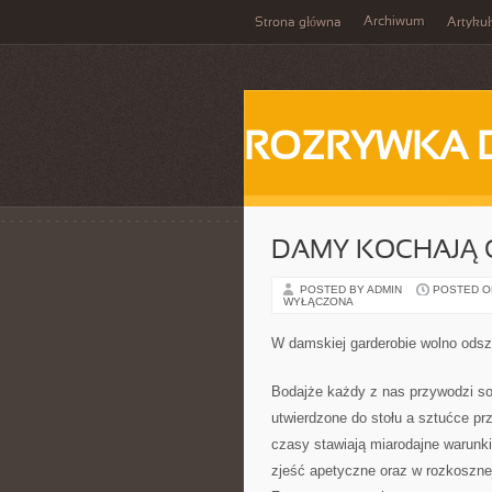
Archiwum
Strona główna
Artykuł
ROZRYWKA 
DAMY KOCHAJĄ 
POSTED BY ADMIN
POSTED ON 
WYŁĄCZONA
W damskiej garderobie wolno odsz
Bodajże każdy z nas przywodzi so
utwierdzone do stołu a sztućce pr
czasy stawiają miarodajne warunki
zjeść apetyczne oraz w rozkosznej