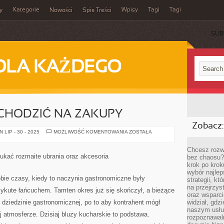
Kategorie
Wpisy
Tagi
Tagi
y
Nowości
Spis Treści
SUB
DLA KAŻDEGO
CHODZIĆ NA ZAKUPY
Zobacz:
DAMY
LIP - 30 - 2025
MOŻLIWOŚĆ KOMENTOWANIA
ZOSTAŁA
KOCHAJĄ
CHODZIĆ
NA
Chcesz rozwi
ZAKUPY
ukać rozmaite ubrania oraz akcesoria
bez chaosu?
krok po krok
wybór najlep
bie czasy, kiedy to naczynia gastronomiczne były
strategii, k
na przejrzys
zykute łańcuchem. Tamten okres już się skończył, a bieżące
oraz wsparci
 dziedzinie gastronomicznej, po to aby kontrahent mógł
widział, gdz
naszym usłu
 atmosferze. Dzisiaj bluzy kucharskie to podstawa.
rozpoznawaln