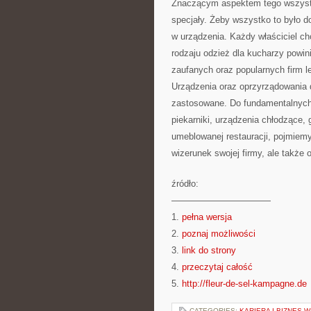
Znaczącym aspektem tego wszystk
specjały. Żeby wszystko to było d
w urządzenia. Każdy właściciel chc
rodzaju odzież dla kucharzy powin
zaufanych oraz popularnych firm l
Urządzenia oraz oprzyrządowania 
zastosowane. Do fundamentalnych
piekarniki, urządzenia chłodzące,
umeblowanej restauracji, pojmiem
wizerunek swojej firmy, ale także 
źródło:
———————————
1.
pełna wersja
2.
poznaj możliwości
3.
link do strony
4.
przeczytaj całość
5.
http://fleur-de-sel-kampagne.de
CATEGORIES:
KARIERA I BIZNES 