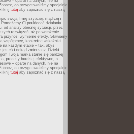
esowe – oparte na danych, nie na
Zobacz, co przygotowaliśmy specjalnie
kliknij
tutaj
aby zapoznać się z naszą
jać swoją firmę szybciej, mądrzej i
 Pomożemy Ci poukładać działania
u: od analizy obecnej sytuacji, przez
szych rozwiązań, aż po wdrożenie
tóra przynosi wymierne efekty. Stawiamy
tą współpracę, konkretne wskaźniki
e na każdym etapie – tak, abyś
ie jesteś i dokąd zmierzasz. Dzięki
gom Twoja marka stanie się bardziej
a, procesy bardziej efektywne, a
esowe – oparte na danych, nie na
Zobacz, co przygotowaliśmy specjalnie
kliknij
tutaj
aby zapoznać się z naszą