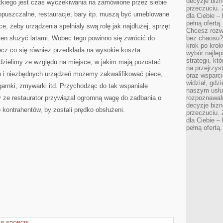
decyzje bizn
iego jest czas wyczekiwania na zamówione przez siebie
przeczuciu. 
opuszczalne, restauracje, bary itp. muszą być umeblowane
dla Ciebie – 
pełną ofertą.
e, żeby urządzenia spełniały swą rolę jak najdłużej, sprzęt
Chcesz rozwi
ien służyć latami. Wobec tego powinno się zwrócić do
bez chaosu?
krok po krok
ecz co się również przedkłada na wysokie koszta.
wybór najlep
strategii, k
dzielimy ze względu na miejsce, w jakim mają pozostać
na przejrzys
 i niezbędnych urządzeń możemy zakwalifikować piece,
oraz wsparci
widział, gdz
 garnki, zmywarki itd. Przychodząc do tak wspaniale
naszym usłu
y ze restaurator przywiązał ogromną wagę do zadbania o
rozpoznawaln
decyzje bizn
o kontrahentów, by zostali prędko obsłużeni.
przeczuciu. 
dla Ciebie – 
pełną ofertą.
W E-SPORCIE