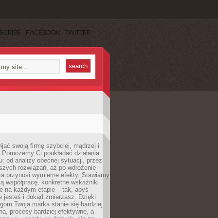
SCRIBE
FACEBOOK
TWITTER
jać swoją firmę szybciej, mądrzej i
 Pomożemy Ci poukładać działania
u: od analizy obecnej sytuacji, przez
szych rozwiązań, aż po wdrożenie
tóra przynosi wymierne efekty. Stawiamy
tą współpracę, konkretne wskaźniki
e na każdym etapie – tak, abyś
ie jesteś i dokąd zmierzasz. Dzięki
gom Twoja marka stanie się bardziej
a, procesy bardziej efektywne, a