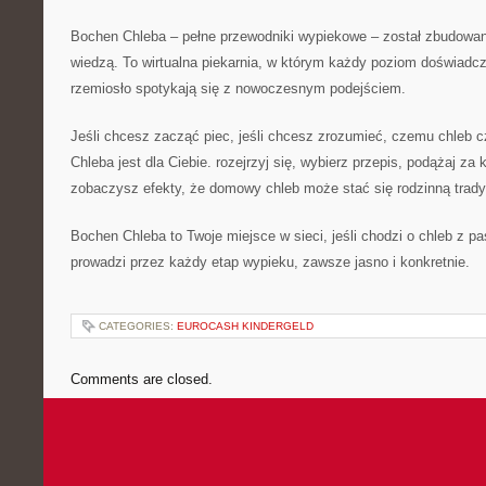
Bochen Chleba – pełne przewodniki wypiekowe – został zbudowany
wiedzą. To wirtualna piekarnia, w którym każdy poziom doświadcze
rzemiosło spotykają się z nowoczesnym podejściem.
Jeśli chcesz zacząć piec, jeśli chcesz zrozumieć, czemu chleb 
Chleba jest dla Ciebie. rozejrzyj się, wybierz przepis, podążaj za
zobaczysz efekty, że domowy chleb może stać się rodzinną trady
Bochen Chleba to Twoje miejsce w sieci, jeśli chodzi o chleb z p
prowadzi przez każdy etap wypieku, zawsze jasno i konkretnie.
CATEGORIES:
EUROCASH KINDERGELD
Comments are closed.