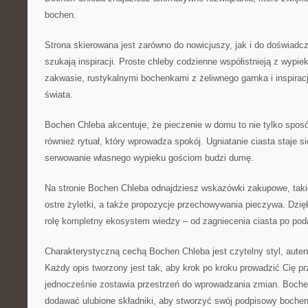
bochen.
Strona skierowana jest zarówno do nowicjuszy, jak i do doświadc
szukają inspiracji. Proste chleby codzienne współistnieją z wyp
zakwasie, rustykalnymi bochenkami z żeliwnego garnka i inspirac
świata.
Bochen Chleba akcentuje, że pieczenie w domu to nie tylko spos
również rytuał, który wprowadza spokój. Ugniatanie ciasta staje 
serwowanie własnego wypieku gościom budzi dumę.
Na stronie Bochen Chleba odnajdziesz wskazówki zakupowe, takich
ostre żyletki, a także propozycje przechowywania pieczywa. Dzię
rolę kompletny ekosystem wiedzy – od zagniecenia ciasta po poda
Charakterystyczną cechą Bochen Chleba jest czytelny styl, auten
Każdy opis tworzony jest tak, aby krok po kroku prowadzić Cię pr
jednocześnie zostawia przestrzeń do wprowadzania zmian. Boche
dodawać ulubione składniki, aby stworzyć swój podpisowy bochen