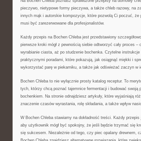
Na Bochen Chleba poznasz sprawdzone przepisy na domowy chleb,
pieczywo, nietypowe formy pieczywa, a także chleb razowy, na za
innych mąk i autorskie kompozycje, które pozwolą Ci poczuć, że 
musi być zarezerwowane dla profesjonalistów.
Każdy przepis na Bochen Chleba jest przedstawiony szczegółowo
pierwsze kroki mógł z pewnością siebie odtworzyć cały proces –
wyrabianie ciasta, aż po studzenie bochenka. Czytelne instrukcje
praktycznymi poradami, które pokazują, jak osiągnąć miękki i spr
wykorzystać parę w piekarniku, a także jak odświeżać zaczyn w id
Bochen Chleba to nie wyłącznie prosty katalog receptur. To mery
tych, którzy chcą poznać tajemnice fermentacji i budować swoj
bochenkiem. Na stronie odnajdziesz artykuły, które wyjaśniają ró
znaczenie czasów wyrastania, rolę składania, a także wpływ nasi
W Bochen Chleba stawiamy na dokładność treści. Każdy przepis 
aby użytkownik mógł być spokojny, że jeśli będzie trzymać się k
się sukcesem. Niezależnie od tego, czy piec opalany drewnem, c
Bochen Chleba znajdziesz alternatywne rozwiązania, które zwięk