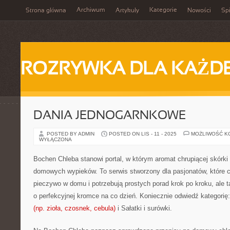
Archiwum
Kategorie
Strona główna
Artykuły
Nowości
Spi
ROZRYWKA DLA KAŻD
DANIA JEDNOGARNKOWE
POSTED BY ADMIN
POSTED ON LIS - 11 - 2025
MOŻLIWOŚĆ K
WYŁĄCZONA
Bochen Chleba stanowi portal, w którym aromat chrupiącej skórki 
domowych wypieków. To serwis stworzony dla pasjonatów, które 
pieczywo w domu i potrzebują prostych porad krok po kroku, ale t
o perfekcyjnej kromce na co dzień. Koniecznie odwiedź kategorię
(np. zioła, czosnek, cebula)
i Sałatki i surówki.