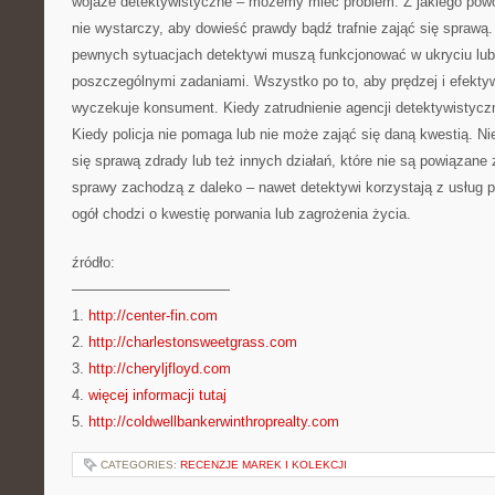
wojaże detektywistyczne – możemy mieć problem. Z jakiego po
nie wystarczy, aby dowieść prawdy bądź trafnie zająć się sprawą
pewnych sytuacjach detektywi muszą funkcjonować w ukryciu lub 
poszczególnymi zadaniami. Wszystko po to, aby prędzej i efektyw
wyczekuje konsument. Kiedy zatrudnienie agencji detektywistyczne
Kiedy policja nie pomaga lub nie może zająć się daną kwestią. Ni
się sprawą zdrady lub też innych działań, które nie są powiązan
sprawy zachodzą z daleko – nawet detektywi korzystają z usług p
ogół chodzi o kwestię porwania lub zagrożenia życia.
źródło:
———————————
1.
http://center-fin.com
2.
http://charlestonsweetgrass.com
3.
http://cheryljfloyd.com
4.
więcej informacji tutaj
5.
http://coldwellbankerwinthroprealty.com
CATEGORIES:
RECENZJE MAREK I KOLEKCJI