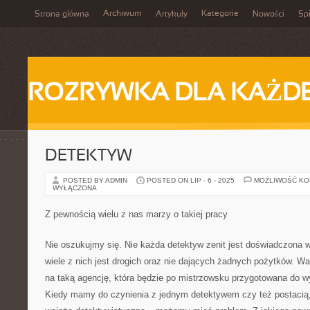
Archiwum
Kategorie
Strona główna
Artykuły
Nowości
Spi
ROZRYWKA DLA KAŻD
DETEKTYW
POSTED BY ADMIN
POSTED ON LIP - 6 - 2025
MOŻLIWOŚĆ K
WYŁĄCZONA
Z pewnością wielu z nas marzy o takiej pracy
Nie oszukujmy się. Nie każda detektyw zenit jest doświadczona 
wiele z nich jest drogich oraz nie dających żadnych pożytków. War
na taką agencję, która będzie po mistrzowsku przygotowana do w
Kiedy mamy do czynienia z jednym detektywem czy też postacią,