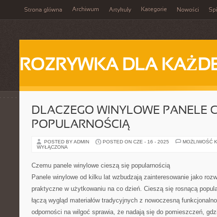
Archiwum
Kategorie
Strona główna
Artykuły
Nowości
Spi
ROZRYWKA DLA KAŻD
DLACZEGO WINYLOWE PANELE CI
POPULARNOŚCIĄ
POSTED BY ADMIN
POSTED ON CZE - 16 - 2025
MOŻLIWOŚĆ 
WYŁĄCZONA
Czemu panele winylowe cieszą się popularnością
Panele winylowe od kilku lat wzbudzają zainteresowanie jako rozwi
praktyczne w użytkowaniu na co dzień. Cieszą się rosnącą popul
łączą wygląd materiałów tradycyjnych z nowoczesną funkcjonaln
odporności na wilgoć sprawia, że nadają się do pomieszczeń, gdz