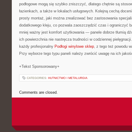
podłogowe mogą się szybko zniszczyć, dlatego chętnie są stoso
łazienkach, a także w lokalach usługowych. Kolejną cechą docen
prosty montaż, jaki można zrealizować bez zastosowania specjali
dodatkowego kleju, co pozwala zaoszczędzić czas i ograniczyć b
mniej ważny jest komfort użytkowania — panele dobrze tłumią dźw
ich powierzchnia nie nastręcza trudności w codziennej pielęgnacji.
każdy profesjonalny
Podłogi winylowe sklep
, z tego też powodu w
Przy wyborze tego typu paneli należy zwrócić uwagę na ich jakość
+Tekst Sponsorowany+
CATEGORIES:
HUTNICTWO I METALURGIA
Comments are closed.