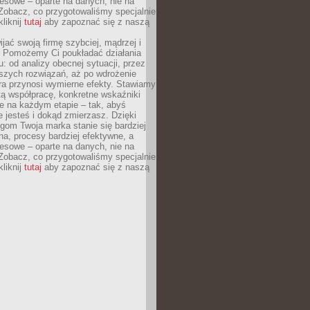
esowe – oparte na danych, nie na
Zobacz, co przygotowaliśmy specjalnie
kliknij
tutaj
aby zapoznać się z naszą
jać swoją firmę szybciej, mądrzej i
 Pomożemy Ci poukładać działania
u: od analizy obecnej sytuacji, przez
szych rozwiązań, aż po wdrożenie
tóra przynosi wymierne efekty. Stawiamy
tą współpracę, konkretne wskaźniki
e na każdym etapie – tak, abyś
ie jesteś i dokąd zmierzasz. Dzięki
gom Twoja marka stanie się bardziej
a, procesy bardziej efektywne, a
esowe – oparte na danych, nie na
Zobacz, co przygotowaliśmy specjalnie
kliknij
tutaj
aby zapoznać się z naszą