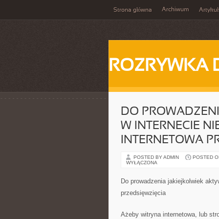
Archiwum
Strona główna
Artykuł
ROZRYWKA 
DO PROWADZENI
W INTERNECIE N
INTERNETOWA PR
POSTED BY ADMIN
POSTED ON 
WYŁĄCZONA
Do prowadzenia jakiejkolwiek akty
przedsięwzięcia
Ażeby witryna internetowa, lub st