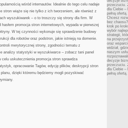
decyzje bizn
pularnością wśród internautów. Idealnie do tego celu nadaje
przeczuciu. 
dla Ciebie – 
 stron wiąże się nie tylko z ich tworzeniem, ale również z
pełną ofertą.
Chcesz rozwi
ach wyszukiwarek – o to troszczy się strony dla firm. W
bez chaosu?
od hasłem promocja stron internetowych, wypada w pierwszej
krok po krok
wybór najlep
witryny. W tej czynności wykonuje się sprawdzenie budowy
strategii, k
rukcji dla robotów oraz podstron, jakie istnieją na domenie.
na przejrzys
oraz wsparci
ntroli merytorycznej strony, zgodności tematu z
widział, gdz
naszym usłu
e analizy statystyki w wyszukiwarce – zobacz tani panel
rozpoznawaln
w celu uskutecznienia promocja stron sprawdza
decyzje bizn
przeczuciu. 
atystyk, opracowanie Tagów, edycję plików, deskrypcji stron
dla Ciebie – 
e planu, dzięki któremu będziemy mogli pozyskiwać
pełną ofertą.
wymiany.