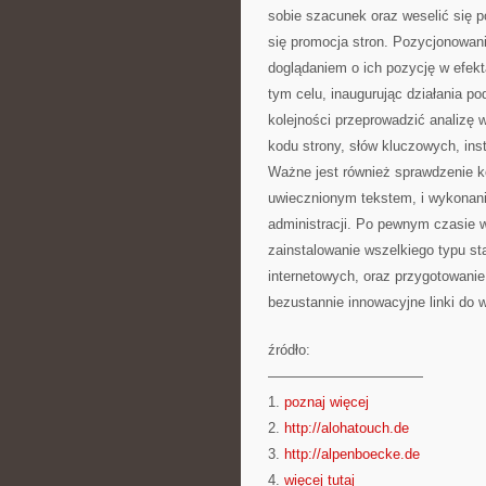
sobie szacunek oraz weselić się po
się promocja stron. Pozycjonowanie
doglądaniem o ich pozycję w efekt
tym celu, inaugurując działania p
kolejności przeprowadzić analizę 
kodu strony, słów kluczowych, inst
Ważne jest również sprawdzenie ko
uwiecznionym tekstem, i wykonani
administracji. Po pewnym czasie 
zainstalowanie wszelkiego typu st
internetowych, oraz przygotowani
bezustannie innowacyjne linki do 
źródło:
———————————
1.
poznaj więcej
2.
http://alohatouch.de
3.
http://alpenboecke.de
4.
więcej tutaj