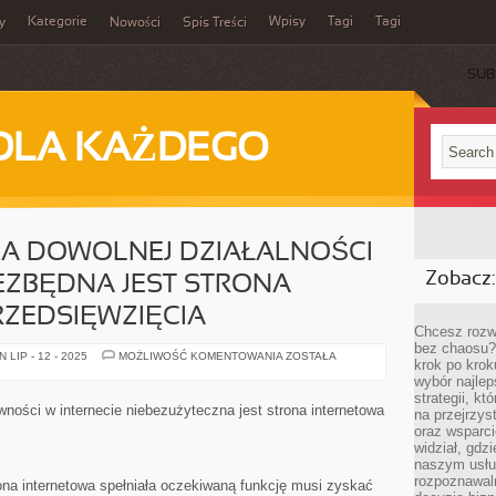
Kategorie
Wpisy
Tagi
Tagi
y
Nowości
Spis Treści
SUB
DLA KAŻDEGO
A DOWOLNEJ DZIAŁALNOŚCI
Zobacz:
IEZBĘDNA JEST STRONA
ZEDSIĘWZIĘCIA
Chcesz rozwi
bez chaosu?
DO
LIP - 12 - 2025
MOŻLIWOŚĆ KOMENTOWANIA
ZOSTAŁA
krok po krok
PROWADZENIA
DOWOLNEJ
wybór najlep
DZIAŁALNOŚCI
strategii, k
W
wności w internecie niebezużyteczna jest strona internetowa
na przejrzys
INTERNECIE
NIEZBĘDNA
oraz wsparci
JEST
widział, gdz
STRONA
naszym usłu
INTERNETOWA
PRZEDSIĘWZIĘCIA
rozpoznawaln
rona internetowa spełniała oczekiwaną funkcję musi zyskać