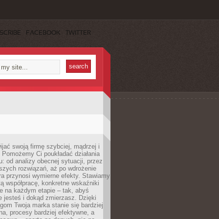
SCRIBE
FACEBOOK
TWITTER
jać swoją firmę szybciej, mądrzej i
 Pomożemy Ci poukładać działania
u: od analizy obecnej sytuacji, przez
szych rozwiązań, aż po wdrożenie
tóra przynosi wymierne efekty. Stawiamy
tą współpracę, konkretne wskaźniki
e na każdym etapie – tak, abyś
ie jesteś i dokąd zmierzasz. Dzięki
gom Twoja marka stanie się bardziej
a, procesy bardziej efektywne, a