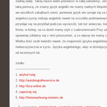
żadnej wady. Takiej nauce warto poświecić w całej sekwencji. Jest 
taką pomocą, że znamy język angielki nie mamy żadnych kłopotó
we wszelkich zakątkach ziemi, ponieważ język ten uznaje się za 
angielszczyzny rodzaju angielski nawet na szczeblu podstawowym
przydaje się na przykład podczas wycieczki, lub też wówczas, k
firmie, w której, na co dzień mamy styk z cudzoziemcami.Przy u
sprawniej zdołamy się z nimi porozumieć, a co więcej nie mamy 
Wielka ilość osób twierdzi nawet, że znajomość języka angielskie
niebezużyteczna w życiu. Języka angielskiego, więc w dzisiejsz
od wczesnych lat.
źródło:
———————————
1.
artykuł tutaj
2.
http://autobiografieservice.de
3.
http://bca-online.de
4.
zapoznaj się
5.
http://ferienwohnung-insheim.de
CATEGORIES:
PRZEWOŻENIE ŁADUNKÓW ZGODNIE Z PRZEPISAMI