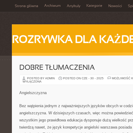
Archiwum
Kategorie
Strona główna
Artykuły
Nowości
Spi
ROZRYWKA DLA KAŻD
DOBRE TŁUMACZENIA
POSTED BY ADMIN
POSTED ON CZE - 30 - 2025
MOŻLIWOŚĆ 
WYŁĄCZONA
Angielszczyzna
Bez wątpienia jednym z najważniejszych języków obcych w codzi
angielszczyzna. W dzisiejszych czasach, więc można powiedzieć, 
wszystkim jego prawidłowa edukacja dysponuje dużą wielkość prz
twierdzą nawet, że język korepetycje angielski warszawa posiada 