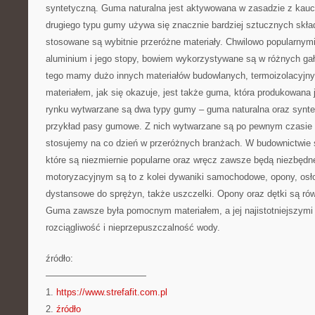
syntetyczną. Guma naturalna jest aktywowana w zasadzie z kaucz
drugiego typu gumy używa się znacznie bardziej sztucznych skł
stosowane są wybitnie przeróżne materiały. Chwilowo popularnymi
aluminium i jego stopy, bowiem wykorzystywane są w różnych ga
tego mamy dużo innych materiałów budowlanych, termoizolacyjny
materiałem, jak się okazuje, jest także guma, która produkowana 
rynku wytwarzane są dwa typy gumy – guma naturalna oraz synte
przykład pasy gumowe. Z nich wytwarzane są po pewnym czasie
stosujemy na co dzień w przeróżnych branżach. W budownictwie s
które są niezmiernie popularne oraz wręcz zawsze będą niezbędn
motoryzacyjnym są to z kolei dywaniki samochodowe, opony, osło
dystansowe do sprężyn, także uszczelki. Opony oraz dętki są ró
Guma zawsze była pomocnym materiałem, a jej najistotniejszymi z
rozciągliwość i nieprzepuszczalność wody.
źródło:
———————————
1.
https://www.strefafit.com.pl
2.
źródło