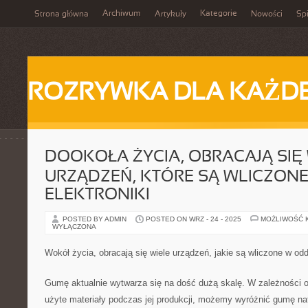
Archiwum
Kategorie
Strona główna
Artykuły
Nowości
Spi
ROZRYWKA DLA KAŻD
DOOKOŁA ŻYCIA, OBRACAJĄ SIĘ 
URZĄDZEŃ, KTÓRE SĄ WLICZONE
ELEKTRONIKI
POSTED BY ADMIN
POSTED ON WRZ - 24 - 2025
MOŻLIWOŚĆ 
WYŁĄCZONA
Wokół życia, obracają się wiele urządzeń, jakie są wliczone w oddz
Gumę aktualnie wytwarza się na dość dużą skalę. W zależności o
użyte materiały podczas jej produkcji, możemy wyróżnić gumę na