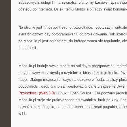
zapasowych, usługi IT na zewnątrz, platformy kasowe, łącza świa
dostępu do internetu. Dzięki temu Mobzilla.pl łączy świat konsu
Na stronie jest mnóstwo treści o fotowoltaice, robotyzacji, wirtua
elektronicznym czy oprogramowaniu do projektowania. Tak szerok
że Mobzilla.pl jest adresatem, do którego wraca się regularnie, 
technologii.
Mobzilla.pl buduje swoją markę na solidnym przygotowaniu materi
przygotowywane z myślą o czytelniku, który oczekuje konkretów, 
haseł. Dlatego możesz tu liczyć na uczciwe wnioski, analizy plu
podpowiedzi, kiedy warto zainwestować w dane urządzenie.Dwie n
Przyszłości (Web 3.0)
i Linux i Open Source. Dla początkujących 
Mobzilla.pl staje się praktycznego przewodnika. krok po kroku in
najważniejsze pojęcia, natomiast techniczne treści pogrubiają k
w IT.