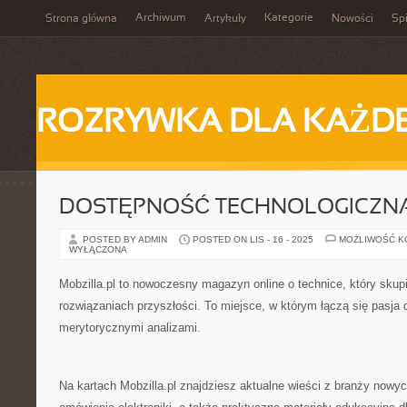
Archiwum
Kategorie
Strona główna
Artykuły
Nowości
Spi
ROZRYWKA DLA KAŻD
DOSTĘPNOŚĆ TECHNOLOGICZNA
POSTED BY ADMIN
POSTED ON LIS - 16 - 2025
MOŻLIWOŚĆ 
WYŁĄCZONA
Mobzilla.pl to nowoczesny magazyn online o technice, który skupi
rozwiązaniach przyszłości. To miejsce, w którym łączą się pasja
merytorycznymi analizami.
Na kartach Mobzilla.pl znajdziesz aktualne wieści z branży nowyc