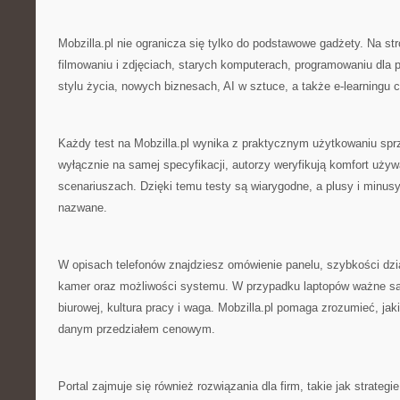
Mobzilla.pl nie ogranicza się tylko do podstawowe gadżety. Na stro
filmowaniu i zdjęciach, starych komputerach, programowaniu dla
stylu życia, nowych biznesach, AI w sztuce, a także e-learningu 
Każdy test na Mobzilla.pl wynika z praktycznym użytkowaniu spr
wyłącznie na samej specyfikacji, autorzy weryfikują komfort uży
scenariuszach. Dzięki temu testy są wiarygodne, a plusy i minus
nazwane.
W opisach telefonów znajdziesz omówienie panelu, szybkości dzi
kamer oraz możliwości systemu. W przypadku laptopów ważne są
biurowej, kultura pracy i waga. Mobzilla.pl pomaga zrozumieć, jak
danym przedziałem cenowym.
Portal zajmuje się również rozwiązania dla firm, takie jak strategie