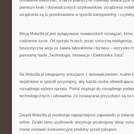
omówienia elektroniki, a także praktyczne materiały edukacyjne d
pierwsze kroki i doświadczonych użytkowników. urządzenia mobilne
urządzenia są tu przedstawiane w sposób transparentny i czyteln
Misją Mobzilla.pl jest wyłapywanie nowatorskich rozwiązań, które
codzienne życie. Od sprzętu hi-tech, przez sztuczną inteligencję,
futurystyczne wizje ze świata laboratoriów i biznesu – wszystko t
panoramę hasła „Technologia, Innowacje i Elektronika Jutra”.
Na Mobzilla.pl integrujemy entuzjazm z doświadczeniem. trudne k
wyjaśniane w sposób przystępny, aby każda osoba odwiedzająca
rozsądnego wyboru sprzętu. Portal inspiruje do rozsądnego podej
technologicznych i udowadnia, że rozwiązania przyszłości są na w
Zespół Mobzilla.pl monitoruje najważniejsze zapowiedzi w świecie
online. Dzięki temu użytkownik otrzymuje przekrojowy obraz sytua
stanie zestawić konkurencyjne produkty przed zakupem.