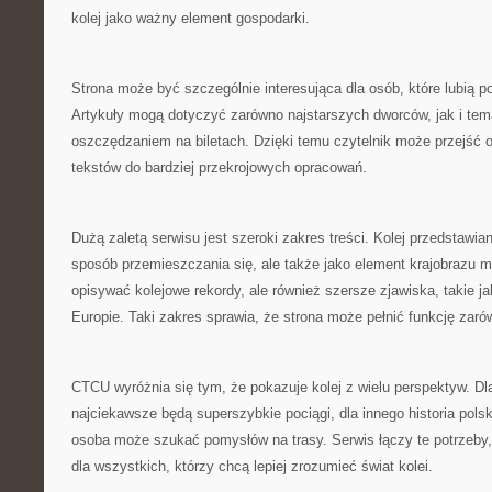
kolej jako ważny element gospodarki.
Strona może być szczególnie interesująca dla osób, które lubią p
Artykuły mogą dotyczyć zarówno najstarszych dworców, jak i te
oszczędzaniem na biletach. Dzięki temu czytelnik może przejść o
tekstów do bardziej przekrojowych opracowań.
Dużą zaletą serwisu jest szeroki zakres treści. Kolej przedstawiana
sposób przemieszczania się, ale także jako element krajobrazu m
opisywać kolejowe rekordy, ale również szersze zjawiska, takie j
Europie. Taki zakres sprawia, że strona może pełnić funkcję zar
CTCU wyróżnia się tym, że pokazuje kolej z wielu perspektyw. Dl
najciekawsze będą superszybkie pociągi, dla innego historia pol
osoba może szukać pomysłów na trasy. Serwis łączy te potrzeby,
dla wszystkich, którzy chcą lepiej zrozumieć świat kolei.