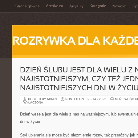
Archiwum
Kategorie
Strona główna
Artykuły
Nowości
Spi
ROZRYWKA DLA KAŻD
DZIEŃ ŚLUBU JEST DLA WIELU Z 
NAJISTOTNIEJSZYM, CZY TEŻ JED
NAJISTOTNIEJSZYCH DNI W ŻYCI
POSTED BY ADMIN
POSTED ON LIP - 14 - 2025
MOŻLIWOŚĆ 
WYŁĄCZONA
Dzień wesela jest dla wielu z nas najważniejszym, lub ewentualn
dni w życiu
Styl ubierania się może być niezmiernie różny, tak przeróżny jak