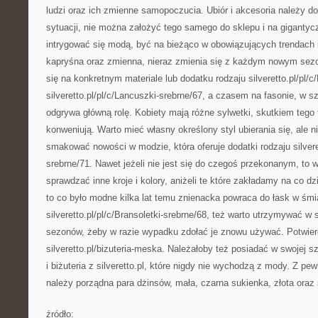
ludzi oraz ich zmienne samopoczucia. Ubiór i akcesoria należy 
sytuacji, nie można założyć tego samego do sklepu i na gigantyc
intrygować się modą, być na bieżąco w obowiązujących trendach i
kapryśna oraz zmienna, nieraz zmienia się z każdym nowym se
się na konkretnym materiale lub dodatku rodzaju silveretto.pl/pl/c/
silveretto.pl/pl/c/Lancuszki-srebrne/67, a czasem na fasonie, w s
odgrywa główną rolę. Kobiety mają różne sylwetki, skutkiem tego 
konweniują. Warto mieć własny określony styl ubierania się, ale n
smakować nowości w modzie, która oferuje dodatki rodzaju silvere
srebrne/71. Nawet jeżeli nie jest się do czegoś przekonanym, to 
sprawdzać inne kroje i kolory, aniżeli te które zakładamy na co d
to co było modne kilka lat temu znienacka powraca do łask w śmia
silveretto.pl/pl/c/Bransoletki-srebrne/68, też warto utrzymywać w 
sezonów, żeby w razie wypadku zdołać je znowu używać. Potwier
silveretto.pl/bizuteria-meska. Należałoby też posiadać w swojej s
i biżuteria z silveretto.pl, które nigdy nie wychodzą z mody. Z pe
należy porządna para dżinsów, mała, czarna sukienka, złota oraz s
źródło: