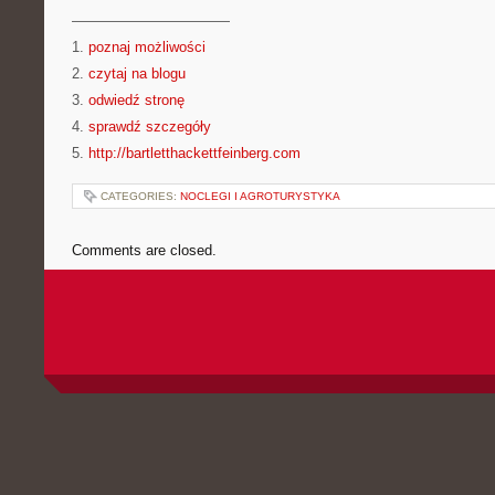
———————————
1.
poznaj możliwości
2.
czytaj na blogu
3.
odwiedź stronę
4.
sprawdź szczegóły
5.
http://bartletthackettfeinberg.com
CATEGORIES:
NOCLEGI I AGROTURYSTYKA
Comments are closed.