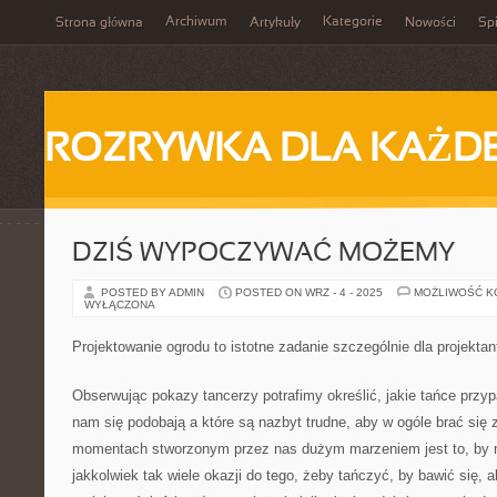
Archiwum
Kategorie
Strona główna
Artykuły
Nowości
Spi
ROZRYWKA DLA KAŻD
DZIŚ WYPOCZYWAĆ MOŻEMY
POSTED BY ADMIN
POSTED ON WRZ - 4 - 2025
MOŻLIWOŚĆ 
WYŁĄCZONA
Projektowanie ogrodu to istotne zadanie szczególnie dla projektan
Obserwując pokazy tancerzy potrafimy określić, jakie tańce przyp
nam się podobają a które są nazbyt trudne, aby w ogóle brać się
momentach stworzonym przez nas dużym marzeniem jest to, by n
jakkolwiek tak wiele okazji do tego, żeby tańczyć, by bawić się, 