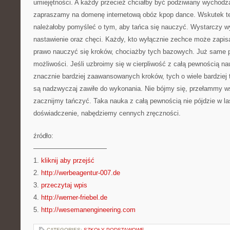
umiejętności. A każdy przecież chciałby być podziwiany wychodzą
zapraszamy na domenę internetową obóz kpop dance. Wskutek t
należałoby pomyśleć o tym, aby tańca się nauczyć. Wystarczy w
nastawienie oraz chęci. Każdy, kto wyłącznie zechce może zapis
prawo nauczyć się kroków, chociażby tych bazowych. Już same 
możliwości. Jeśli uzbroimy się w cierpliwość z całą pewnością na
znacznie bardziej zaawansowanych kroków, tych o wiele bardziej t
są nadzwyczaj zawiłe do wykonania. Nie bójmy się, przełammy w
zacznijmy tańczyć. Taka nauka z całą pewnością nie pójdzie w l
doświadczenie, nabędziemy cennych zręczności.
źródło:
———————————
1.
kliknij aby przejść
2.
http://werbeagentur-007.de
3.
przeczytaj wpis
4.
http://werner-friebel.de
5.
http://wesemanengineering.com
CATEGORIES:
SZKOŁY PODSTAWOWE