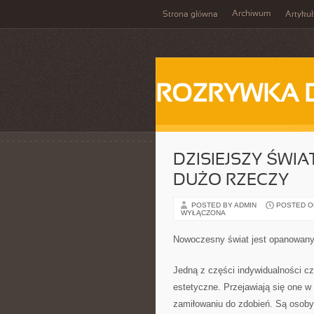
Archiwum
Strona główna
Artykuł
ROZRYWKA 
DZISIEJSZY ŚWI
DUŻO RZECZY
POSTED BY ADMIN
POSTED ON
WYŁĄCZONA
Nowoczesny świat jest opanowany 
Jedną z części indywidualności cz
estetyczne. Przejawiają się one w
zamiłowaniu do zdobień. Są osoby,