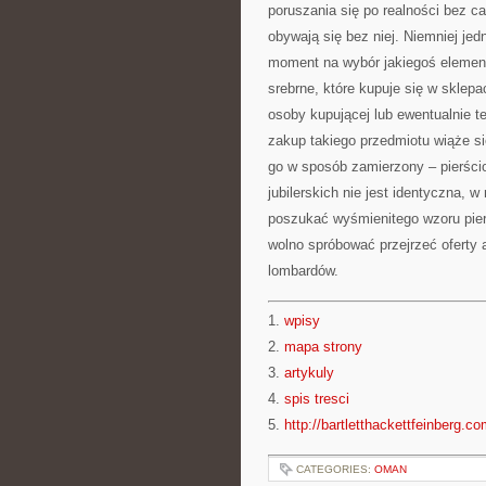
poruszania się po realności bez cał
obywają się bez niej. Niemniej j
moment na wybór jakiegoś elementu
srebrne, które kupuje się w sklep
osoby kupującej lub ewentualnie t
zakup takiego przedmiotu wiąże s
go w sposób zamierzony – pierści
jubilerskich nie jest identyczna, 
poszukać wyśmienitego wzoru pier
wolno spróbować przejrzeć oferty a
lombardów.
1.
wpisy
2.
mapa strony
3.
artykuly
4.
spis tresci
5.
http://bartletthackettfeinberg.co
CATEGORIES:
OMAN