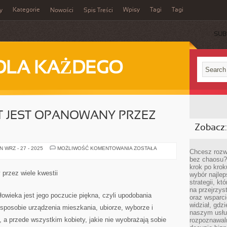
Kategorie
Wpisy
Tagi
Tagi
y
Nowości
Spis Treści
SUB
DLA KAŻDEGO
AT JEST OPANOWANY PRZEZ
Zobacz:
DZISIEJSZY
 WRZ - 27 - 2025
MOŻLIWOŚĆ KOMENTOWANIA
ZOSTAŁA
Chcesz rozwi
ŚWIAT
bez chaosu?
JEST
OPANOWANY
krok po krok
PRZEZ
przez wiele kwestii
wybór najlep
DUŻO
RZECZY
strategii, k
na przejrzys
łowieka jest jego poczucie piękna, czyli upodobania
oraz wsparci
widział, gdz
 sposobie urządzenia mieszkania, ubiorze, wyborze i
naszym usłu
 a przede wszystkim kobiety, jakie nie wyobrażają sobie
rozpoznawaln