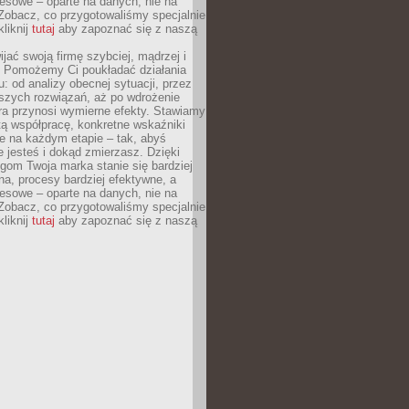
esowe – oparte na danych, nie na
Zobacz, co przygotowaliśmy specjalnie
kliknij
tutaj
aby zapoznać się z naszą
jać swoją firmę szybciej, mądrzej i
 Pomożemy Ci poukładać działania
u: od analizy obecnej sytuacji, przez
szych rozwiązań, aż po wdrożenie
tóra przynosi wymierne efekty. Stawiamy
tą współpracę, konkretne wskaźniki
e na każdym etapie – tak, abyś
ie jesteś i dokąd zmierzasz. Dzięki
gom Twoja marka stanie się bardziej
a, procesy bardziej efektywne, a
esowe – oparte na danych, nie na
Zobacz, co przygotowaliśmy specjalnie
kliknij
tutaj
aby zapoznać się z naszą