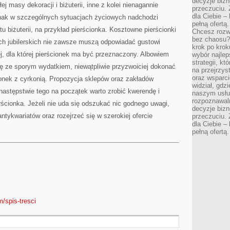
decyzje bizn
ej masy dekoracji i biżuterii, inne z kolei nienagannie
przeczuciu. 
dla Ciebie – 
ednak w szczególnych sytuacjach życiowych nadchodzi
pełną ofertą.
 biżuterii, na przykład pierścionka. Kosztowne pierścionki
Chcesz rozwi
bez chaosu?
ach jubilerskich nie zawsze muszą odpowiadać gustowi
krok po krok
ej, dla której pierścionek ma być przeznaczony. Albowiem
wybór najlep
strategii, k
ię ze sporym wydatkiem, niewątpliwie przyzwoiciej dokonać
na przejrzys
oraz wsparci
onek z cyrkonią. Propozycja sklepów oraz zakładów
widział, gdz
w następstwie tego na początek warto zrobić kwerendę i
naszym usłu
rozpoznawaln
ścionka. Jeżeli nie uda się odszukać nic godnego uwagi,
decyzje bizn
ntykwariatów oraz rozejrzeć się w szerokiej ofercie
przeczuciu. 
dla Ciebie – 
pełną ofertą.
m/spis-tresci