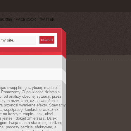
SCRIBE
FACEBOOK
TWITTER
jać swoją firmę szybciej, mądrzej i
 Pomożemy Ci poukładać działania
u: od analizy obecnej sytuacji, przez
szych rozwiązań, aż po wdrożenie
tóra przynosi wymierne efekty. Stawiamy
tą współpracę, konkretne wskaźniki
e na każdym etapie – tak, abyś
ie jesteś i dokąd zmierzasz. Dzięki
gom Twoja marka stanie się bardziej
a, procesy bardziej efektywne, a