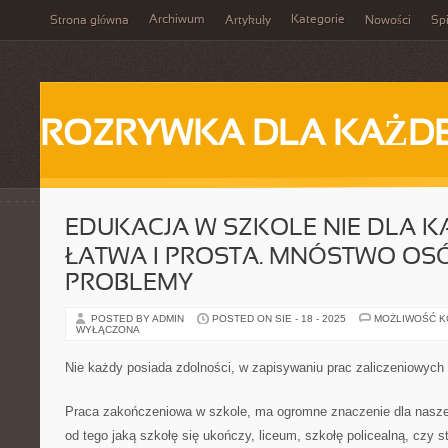
Archiwum
Kategorie
Strona główna
Artykuły
Nowości
Spi
ROZRYWKA DLA KAŻD
EDUKACJA W SZKOLE NIE DLA K
ŁATWA I PROSTA. MNÓSTWO OS
PROBLEMY
POSTED BY ADMIN
POSTED ON SIE - 18 - 2025
MOŻLIWOŚĆ 
WYŁĄCZONA
Nie każdy posiada zdolności, w zapisywaniu prac zaliczeniowych
Praca zakończeniowa w szkole, ma ogromne znaczenie dla naszej
od tego jaką szkołę się ukończy, liceum, szkołę policealną, czy s