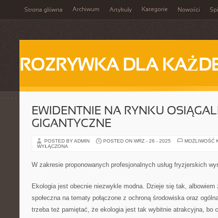
Archiwum
Kategorie
Strona główna
Artykuły
Nowości
Spi
ROZRYWKA DLA KAŻD
EWIDENTNIE NA RYNKU OSIĄGAL
GIGANTYCZNE
POSTED BY ADMIN
POSTED ON WRZ - 26 - 2025
MOŻLIWOŚĆ 
WYŁĄCZONA
W zakresie proponowanych profesjonalnych usług fryzjerskich w
Ekologia jest obecnie niezwykle modna. Dzieje się tak, albowiem
społeczna na tematy połączone z ochroną środowiska oraz ogólną
trzeba też pamiętać, że ekologia jest tak wybitnie atrakcyjna, bo c