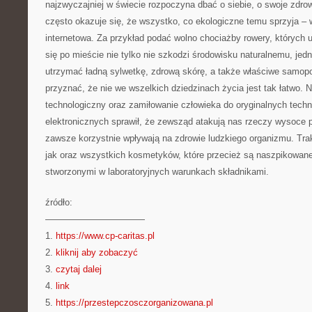
najzwyczajniej w świecie rozpoczyna dbać o siebie, o swoje zdrow
często okazuje się, że wszystko, co ekologiczne temu sprzyja – 
internetowa. Za przykład podać wolno chociażby rowery, których 
się po mieście nie tylko nie szkodzi środowisku naturalnemu, j
utrzymać ładną sylwetkę, zdrową skórę, a także właściwe samo
przyznać, że nie we wszelkich dziedzinach życia jest tak łatwo. N
technologiczny oraz zamiłowanie człowieka do oryginalnych techn
elektronicznych sprawił, że zewsząd atakują nas rzeczy wysoce p
zawsze korzystnie wpływają na zdrowie ludzkiego organizmu. Tra
jak oraz wszystkich kosmetyków, które przecież są naszpikowane
stworzonymi w laboratoryjnych warunkach składnikami.
źródło:
———————————
1.
https://www.cp-caritas.pl
2.
kliknij aby zobaczyć
3.
czytaj dalej
4.
link
5.
https://przestepczosczorganizowana.pl