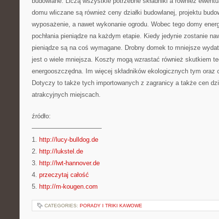
budowlane. Liczą wszystkie potrzebne składniki a również ewent
domu wliczane są również ceny działki budowlanej, projektu bud
wyposażenie, a nawet wykonanie ogrodu. Wobec tego domy ener
pochłania pieniądze na każdym etapie. Kiedy jedynie zostanie na
pieniądze są na coś wymagane. Drobny domek to mniejsze wydatki 
jest o wiele mniejsza. Koszty mogą wzrastać również skutkiem 
energooszczędna. Im więcej składników ekologicznych tym oraz 
Dotyczy to także tych importowanych z zagranicy a także cen dzi
atrakcyjnych miejscach.
źródło:
———————————
1.
http://lucy-bulldog.de
2.
http://lukstel.de
3.
http://lwt-hannover.de
4.
przeczytaj całość
5.
http://m-kougen.com
CATEGORIES:
PORADY I TRIKI KAWOWE