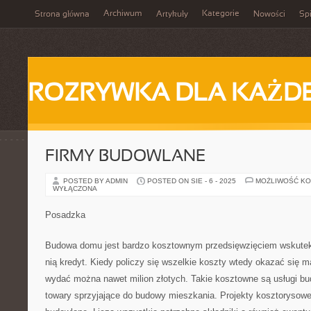
Archiwum
Kategorie
Strona główna
Artykuły
Nowości
Spi
ROZRYWKA DLA KAŻD
FIRMY BUDOWLANE
POSTED BY ADMIN
POSTED ON SIE - 6 - 2025
MOŻLIWOŚĆ K
WYŁĄCZONA
Posadzka
Budowa domu jest bardzo kosztownym przedsięwzięciem wskutek 
nią kredyt. Kiedy policzy się wszelkie koszty wtedy okazać się 
wydać można nawet milion złotych. Takie kosztowne są usługi bu
towary sprzyjające do budowy mieszkania. Projekty kosztorysowe 