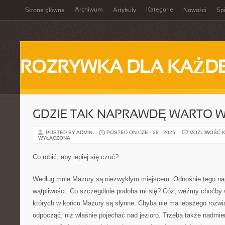
Archiwum
Kategorie
Strona główna
Artykuły
Nowości
Spi
ROZRYWKA DLA KAŻD
GDZIE TAK NAPRAWDĘ WARTO 
POSTED BY ADMIN
POSTED ON CZE - 28 - 2025
MOŻLIWOŚĆ 
WYŁĄCZONA
Co robić, aby lepiej się czuć?
Według mnie Mazury są niezwykłym miejscem. Odnośnie tego n
wątpliwości. Co szczególnie podoba mi się? Cóż, weźmy choćby w
których w końcu Mazury są słynne. Chyba nie ma lepszego rozwi
odpocząć, niż właśnie pojechać nad jezioro. Trzeba także nadmien