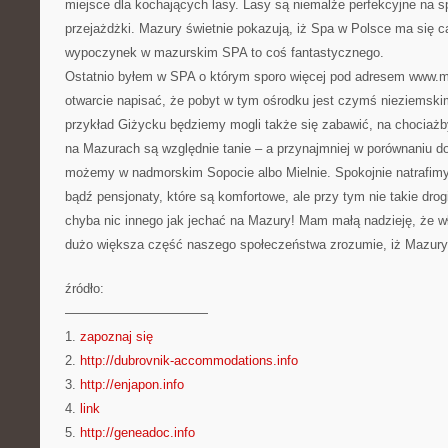
miejsce dla kochających lasy. Lasy są niemalże perfekcyjne na 
przejażdżki. Mazury świetnie pokazują, iż Spa w Polsce ma się 
wypoczynek w mazurskim SPA to coś fantastycznego.
Ostatnio byłem w SPA o którym sporo więcej pod adresem www.
otwarcie napisać, że pobyt w tym ośrodku jest czymś nieziemski
przykład Giżycku będziemy mogli także się zabawić, na chociażb
na Mazurach są względnie tanie – a przynajmniej w porównaniu d
możemy w nadmorskim Sopocie albo Mielnie. Spokojnie natrafimy
bądź pensjonaty, które są komfortowe, ale przy tym nie takie drog
chyba nic innego jak jechać na Mazury! Mam małą nadzieję, że wł
dużo większa część naszego społeczeństwa zrozumie, iż Mazur
źródło:
———————————
1.
zapoznaj się
2.
http://dubrovnik-accommodations.info
3.
http://enjapon.info
4.
link
5.
http://geneadoc.info